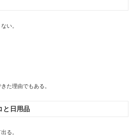
くない。
できた理由でもある。
ノコと日用品
て出る。