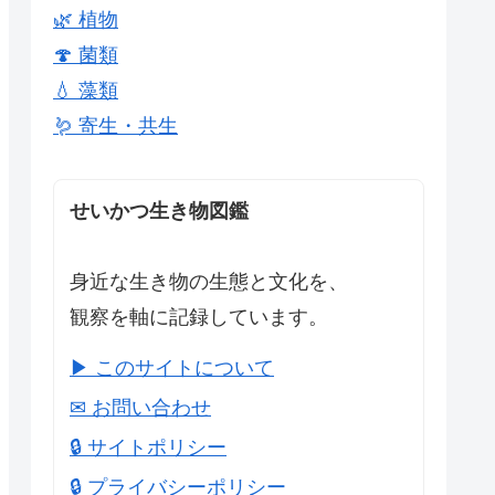
🌿 植物
🍄 菌類
💧 藻類
🪱 寄生・共生
せいかつ生き物図鑑
身近な生き物の生態と文化を、
観察を軸に記録しています。
▶ このサイトについて
✉ お問い合わせ
🔒 サイトポリシー
🔒 プライバシーポリシー