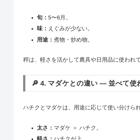
旬：
5〜6月。
味：
えぐみが少ない。
用途：
煮物・炒め物。
稈は、軽さを活かして農具や日用品に使われ
🔎 4. マダケとの違い ― 並べて
ハチクとマダケは、用途に応じて使い分けら
太さ：
マダケ ＞ ハチク。
軽さ：
ハチクが上。