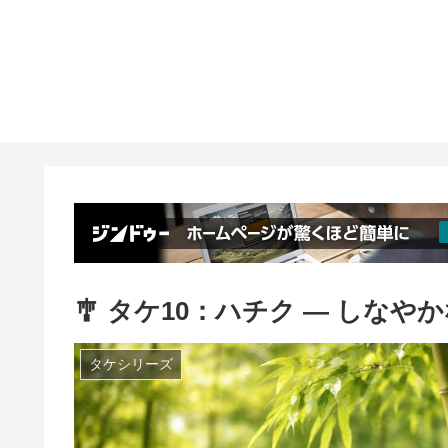
🎐 タケ10：ハチク ― しなや
タケシリーズ