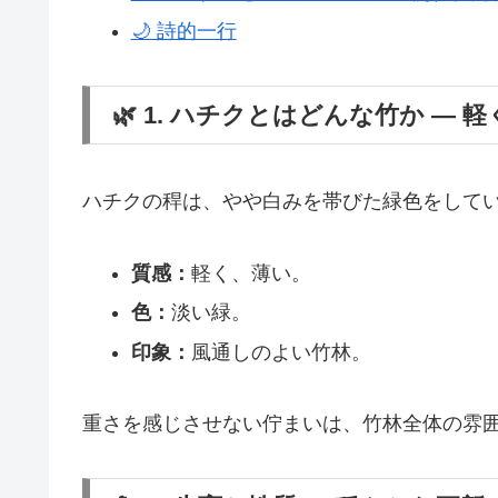
🌙 詩的一行
🌿 1. ハチクとはどんな竹か ― 
ハチクの稈は、やや白みを帯びた緑色をして
質感：
軽く、薄い。
色：
淡い緑。
印象：
風通しのよい竹林。
重さを感じさせない佇まいは、竹林全体の雰