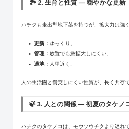
🏞️ 2. 生育と性質 ― 穏やかな更新
ハチクも走出型地下茎を持つが、拡大力は強
更新：
ゆっくり。
管理：
放置でも急拡大しにくい。
適地：
人里近く。
人の生活圏と衝突しにくい性質が、長く共存
🍃 3. 人との関係 ― 初夏のタケ
ハチクのタケノコは、モウソウチクより遅れ