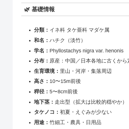
🌿 基礎情報
分類：
イネ科 タケ亜科 マダケ属
和名：
ハチク（淡竹）
学名：
Phyllostachys nigra var. henonis
分布：
原産：中国／日本各地に古くから
生育環境：
里山・河岸・集落周辺
高さ：
10〜15m前後
稈径：
5〜8cm前後
地下茎：
走出型（拡大は比較的穏やか）
タケノコ：
初夏・えぐみが少ない
用途：
竹細工・農具・日用品