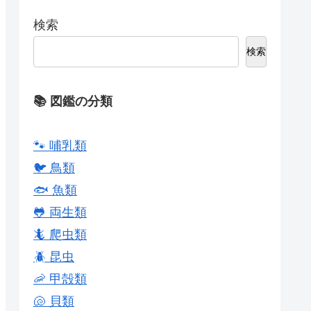
検索
検索
📚 図鑑の分類
🐾 哺乳類
🐦 鳥類
🐟 魚類
🐸 両生類
🦎 爬虫類
🪲 昆虫
🦐 甲殻類
🐚 貝類