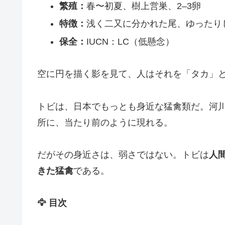
繁殖：
春〜初夏、樹上営巣、2–3卵
特徴：
浅く二又に分かれた尾、ゆったり
保全：
IUCN：LC（低懸念）
空に円を描く影を見て、人はそれを「タカ」
トビは、日本でもっとも身近な猛禽類だ。河
所に、当たり前のように現れる。
だがその身近さは、弱さではない。トビは
人
きた猛禽
である。
🦅 目次