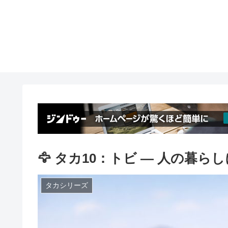
🦅 タカ10：トビ ― 人の暮ら
タカシリーズ