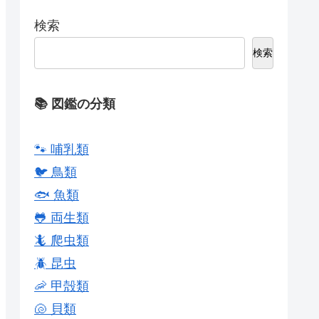
検索
検索
📚 図鑑の分類
🐾 哺乳類
🐦 鳥類
🐟 魚類
🐸 両生類
🦎 爬虫類
🪲 昆虫
🦐 甲殻類
🐚 貝類