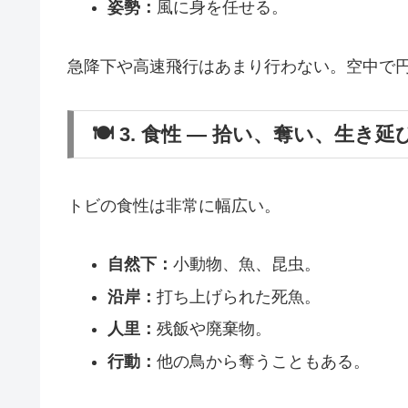
姿勢：
風に身を任せる。
急降下や高速飛行はあまり行わない。空中で
🍽️ 3. 食性 ― 拾い、奪い、生き延
トビの食性は非常に幅広い。
自然下：
小動物、魚、昆虫。
沿岸：
打ち上げられた死魚。
人里：
残飯や廃棄物。
行動：
他の鳥から奪うこともある。