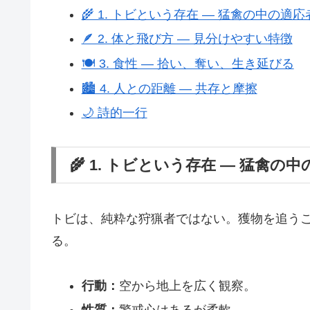
🌾 1. トビという存在 ― 猛禽の中の適応
🪶 2. 体と飛び方 ― 見分けやすい特徴
🍽️ 3. 食性 ― 拾い、奪い、生き延びる
🏙️ 4. 人との距離 ― 共存と摩擦
🌙 詩的一行
🌾 1. トビという存在 ― 猛禽の
トビは、純粋な狩猟者ではない。獲物を追う
る。
行動：
空から地上を広く観察。