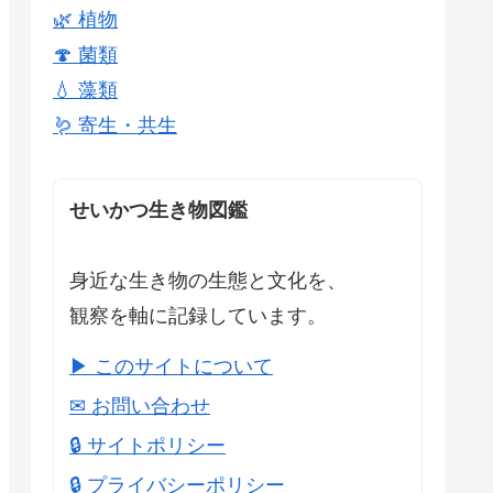
🌿 植物
🍄 菌類
💧 藻類
🪱 寄生・共生
せいかつ生き物図鑑
身近な生き物の生態と文化を、
観察を軸に記録しています。
▶ このサイトについて
✉ お問い合わせ
🔒 サイトポリシー
🔒 プライバシーポリシー