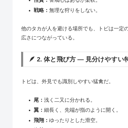
性質：
警戒心はあるが柔軟。
戦略：
無理な狩りをしない。
他のタカが人を避ける場所でも、トビは一定
広さにつながっている。
🪶 2. 体と飛び方 ― 見分けやすい
トビは、外見でも識別しやすい猛禽だ。
尾：
浅く二又に分かれる。
翼：
細長く、先端が指のように開く。
飛翔：
ゆったりとした滑空。