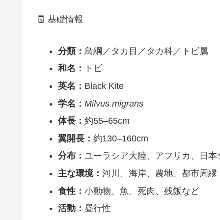
🧾 基礎情報
分類：
鳥綱／タカ目／タカ科／トビ属
和名：
トビ
英名：
Black Kite
学名：
Milvus migrans
体長：
約55–65cm
翼開長：
約130–160cm
分布：
ユーラシア大陸、アフリカ、日本
主な環境：
河川、海岸、農地、都市周縁
食性：
小動物、魚、死肉、残飯など
活動：
昼行性