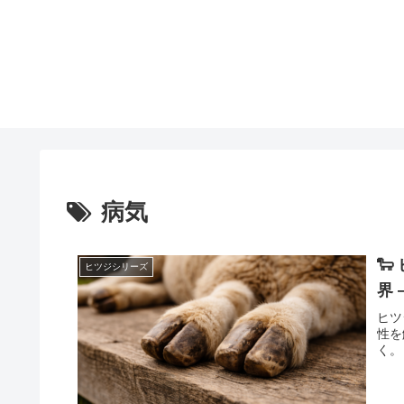
病気

ヒツジシリーズ
界 
ヒツ
性を
く。