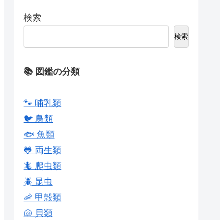
検索
検索
📚 図鑑の分類
🐾 哺乳類
🐦 鳥類
🐟 魚類
🐸 両生類
🦎 爬虫類
🪲 昆虫
🦐 甲殻類
🐚 貝類