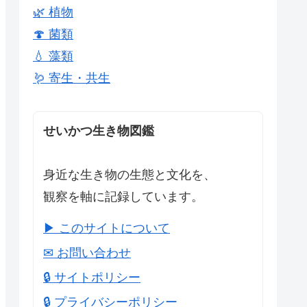
🌿 植物
🍄 菌類
💧 藻類
🪱 寄生・共生
せいかつ生き物図鑑
身近な生き物の生態と文化を、
観察を軸に記録しています。
▶ このサイトについて
✉ お問い合わせ
🔒 サイトポリシー
🔒 プライバシーポリシー