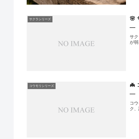

サクラシリーズ
―
サク
が弱

コウモリシリーズ
―
コウ
ク、