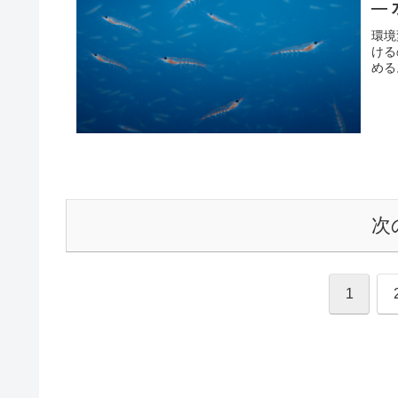
―
環境
ける
める
次
1