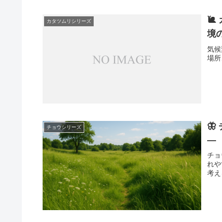

カタツムリシリーズ
境
気候
場所

チョウシリーズ
―
チョ
れや
考え