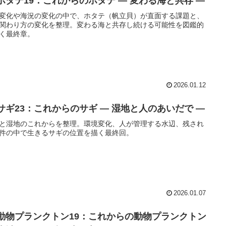
 ホタテ19：これからのホタテ ― 変わる海と共存 ―
変化や海況の変化の中で、ホタテ（帆立貝）が直面する課題と、
関わり方の変化を整理。変わる海と共存し続ける可能性を図鑑的
く最終章。
2026.01.12
 サギ23：これからのサギ ― 湿地と人のあいだで ―
と湿地のこれからを整理。環境変化、人が管理する水辺、残され
件の中で生きるサギの位置を描く最終回。
2026.01.07
 動物プランクトン19：これからの動物プランクトン