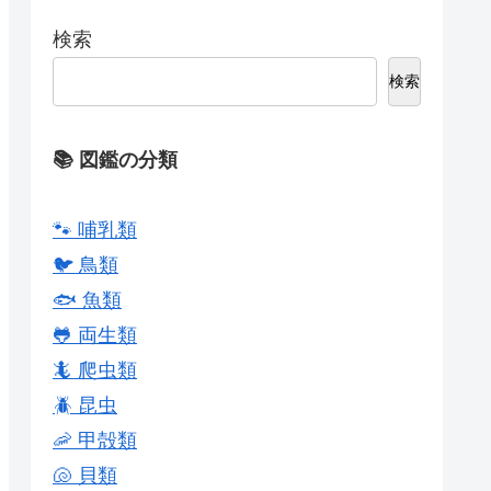
検索
検索
📚 図鑑の分類
🐾 哺乳類
🐦 鳥類
🐟 魚類
🐸 両生類
🦎 爬虫類
🪲 昆虫
🦐 甲殻類
🐚 貝類