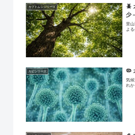

カブトムシシリーズ
少 
里山
よる

カビシリーズ
気候
れか