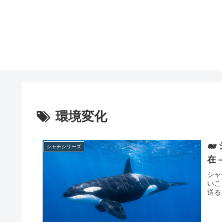
環境変化

シャチシリーズ
在 
シャ
いこ
送る