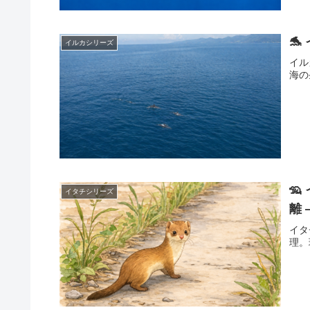

イルカシリーズ
イル
海の

イタチシリーズ
離 
イタ
理。