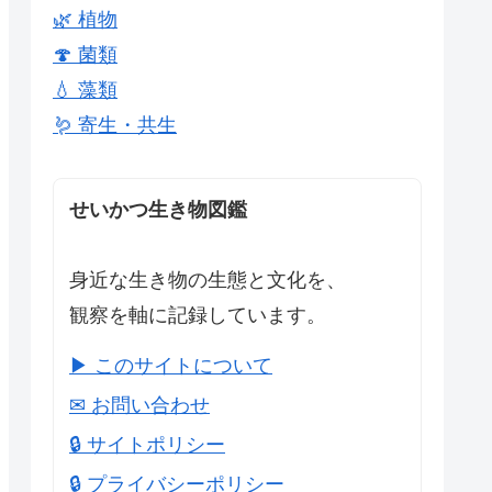
🌿 植物
🍄 菌類
💧 藻類
🪱 寄生・共生
せいかつ生き物図鑑
身近な生き物の生態と文化を、
観察を軸に記録しています。
▶ このサイトについて
✉ お問い合わせ
🔒 サイトポリシー
🔒 プライバシーポリシー