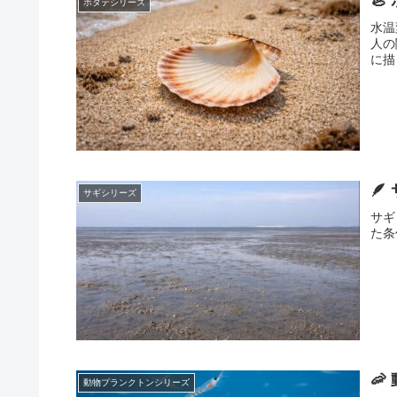

ホタテシリーズ
水温
人の
に描

サギシリーズ
サギ
た条

動物プランクトンシリーズ