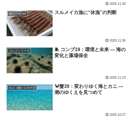
2025.11.30
スルメイカ漁に“休漁”の判断
地方のNEWS
2025.11.30
🧵 コンブ19：環境と未来 ― 海の
コンブシリーズ
変化と藻場保全
2025.11.23
🦀蟹39：変わりゆく海とカニ ―
カニ（海）シリーズ
潮のゆくえを見つめて
2025.10.27