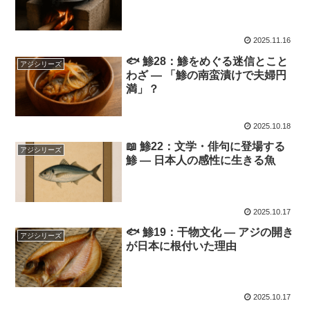
2025.11.16
🐟 鯵28：鯵をめぐる迷信とこと
アジシリーズ
わざ ― 「鯵の南蛮漬けで夫婦円
満」？
2025.10.18
📖 鯵22：文学・俳句に登場する
アジシリーズ
鯵 ― 日本人の感性に生きる魚
2025.10.17
🐟 鯵19：干物文化 ― アジの開き
アジシリーズ
が日本に根付いた理由
2025.10.17