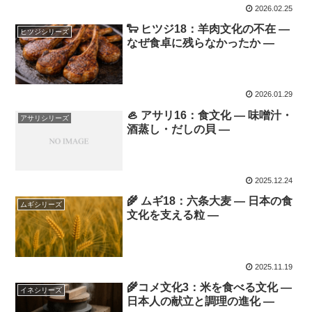
2026.02.25
🐑 ヒツジ18：羊肉文化の不在 ―
ヒツジシリーズ
なぜ食卓に残らなかったか ―
2026.01.29
🦪 アサリ16：食文化 ― 味噌汁・
アサリシリーズ
酒蒸し・だしの貝 ―
2025.12.24
🌾 ムギ18：六条大麦 ― 日本の食
ムギシリーズ
文化を支える粒 ―
2025.11.19
🌾コメ文化3：米を食べる文化 ―
イネシリーズ
日本人の献立と調理の進化 ―