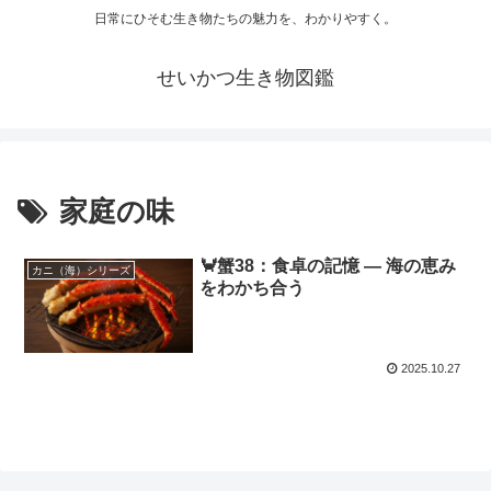
日常にひそむ生き物たちの魅力を、わかりやすく。
せいかつ生き物図鑑
家庭の味
🦀蟹38：食卓の記憶 ― 海の恵み
カニ（海）シリーズ
をわかち合う
2025.10.27