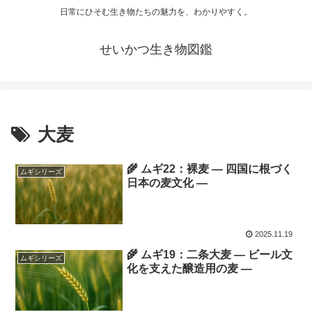
日常にひそむ生き物たちの魅力を、わかりやすく。
せいかつ生き物図鑑
大麦
🌾 ムギ22：裸麦 ― 四国に根づく
ムギシリーズ
日本の麦文化 ―
2025.11.19
🌾 ムギ19：二条大麦 ― ビール文
ムギシリーズ
化を支えた醸造用の麦 ―