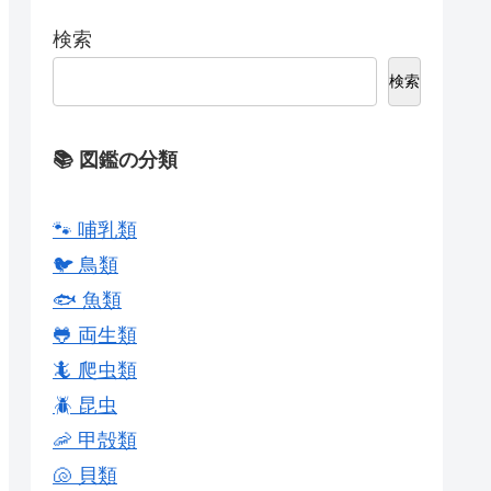
検索
検索
📚 図鑑の分類
🐾 哺乳類
🐦 鳥類
🐟 魚類
🐸 両生類
🦎 爬虫類
🪲 昆虫
🦐 甲殻類
🐚 貝類