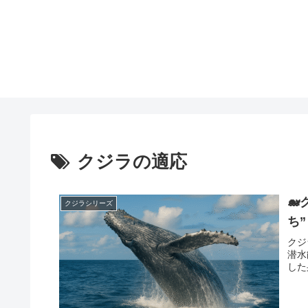
クジラの適応

クジラシリーズ
ち”
クジ
潜水
した