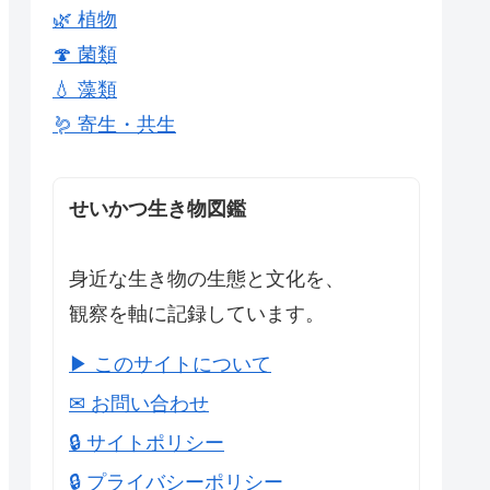
🌿 植物
🍄 菌類
💧 藻類
🪱 寄生・共生
せいかつ生き物図鑑
身近な生き物の生態と文化を、
観察を軸に記録しています。
▶ このサイトについて
✉ お問い合わせ
🔒 サイトポリシー
🔒 プライバシーポリシー