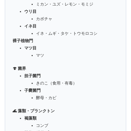
ミカン・ユズ・レモン・モミジ
ウリ目
カボチャ
イネ目
イネ・ムギ・タケ・トウモロコシ
裸子植物門
マツ目
マツ
🍄 菌界
担子菌門
きのこ（食用・有毒）
子嚢菌門
酵母・カビ
🌊 藻類・プランクトン
褐藻類
コンブ