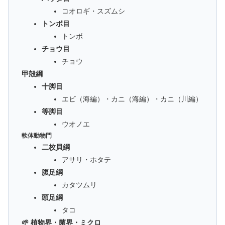
コオロギ・スズムシ
トンボ目
トンボ
チョウ目
チョウ
甲殻綱
十脚目
エビ（海編）・カニ（海編）・カニ（川編）
等脚目
ウオノエ
軟体動物門
二枚貝綱
アサリ・ホタテ
腹足綱
カタツムリ
頭足綱
タコ
🌱 植物界・菌界・ミクロ