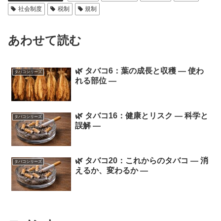
社会制度
税制
規制
あわせて読む
🌿 タバコ6：葉の成長と収穫 ― 使わ
タバコシリーズ
れる部位 ―
🌿 タバコ16：健康とリスク ― 科学と
タバコシリーズ
誤解 ―
🌿 タバコ20：これからのタバコ ― 消
タバコシリーズ
えるか、変わるか ―