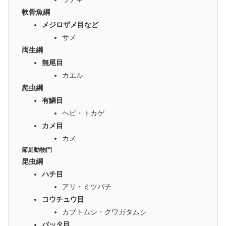
軟骨魚綱
メジロザメ目など
サメ
両生綱
無尾目
カエル
爬虫綱
有鱗目
ヘビ・トカゲ
カメ目
カメ
節足動物門
昆虫綱
ハチ目
アリ・ミツバチ
コウチュウ目
カブトムシ・クワガタムシ
バッタ目