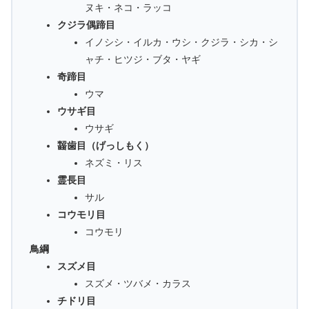
ヌキ・ネコ・ラッコ
クジラ偶蹄目
イノシシ・イルカ・ウシ・クジラ・シカ・シ
ャチ・ヒツジ・ブタ・ヤギ
奇蹄目
ウマ
ウサギ目
ウサギ
齧歯目（げっしもく）
ネズミ・リス
霊長目
サル
コウモリ目
コウモリ
鳥綱
スズメ目
スズメ・ツバメ・カラス
チドリ目