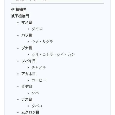
🌱 植物界
被子植物門
マメ目
ダイズ
バラ目
ウメ・サクラ
ブナ目
クリ・コナラ・シイ・カシ
ツバキ目
チャノキ
アカネ目
コーヒー
タデ目
ソバ
ナス目
タバコ
ムクロジ目