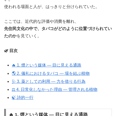
使われる場面と人が、はっきりと分けられていた。
ここでは、近代的な評価や消費を離れ、
先住民文化の中で、タバコがどのように位置づけられてい
たのか
を見ていく。
🌿 目次
🔥 1. 煙という媒体 ― 目に見える通路
🌎 2. 儀礼におけるタバコ ― 場を結ぶ植物
🩺 3. 薬としての利用 ― 力を借りる行為
⚖️ 4. 日常化しなかった理由 ― 管理される植物
🍃 詩的一行
🔥 1. 煙という媒体 ― 目に見える通路