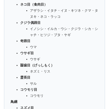
ネコ目（食肉目）
アザラシ・イタチ・イヌ・キツネ・クマ・タ
ヌキ・ネコ・ラッコ
クジラ偶蹄目
イノシシ・イルカ・ウシ・クジラ・シカ・シ
ャチ・ヒツジ・ブタ・ヤギ
奇蹄目
ウマ
ウサギ目
ウサギ
齧歯目（げっしもく）
ネズミ・リス
霊長目
サル
コウモリ目
コウモリ
鳥綱
スズメ目