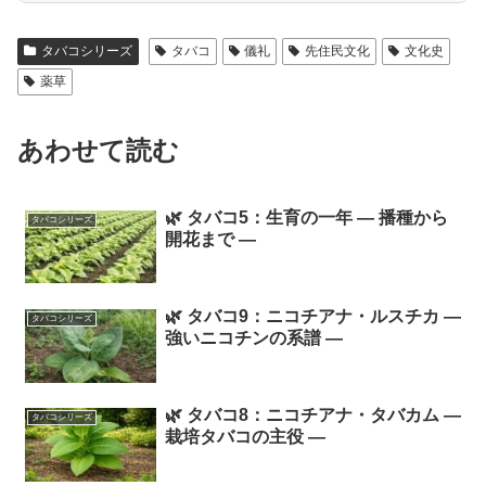
タバコシリーズ
タバコ
儀礼
先住民文化
文化史
薬草
あわせて読む
🌿 タバコ5：生育の一年 ― 播種から
タバコシリーズ
開花まで ―
🌿 タバコ9：ニコチアナ・ルスチカ ―
タバコシリーズ
強いニコチンの系譜 ―
🌿 タバコ8：ニコチアナ・タバカム ―
タバコシリーズ
栽培タバコの主役 ―