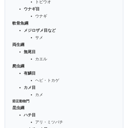
トビウオ
ウナギ目
ウナギ
軟骨魚綱
メジロザメ目など
サメ
両生綱
無尾目
カエル
爬虫綱
有鱗目
ヘビ・トカゲ
カメ目
カメ
節足動物門
昆虫綱
ハチ目
アリ・ミツバチ