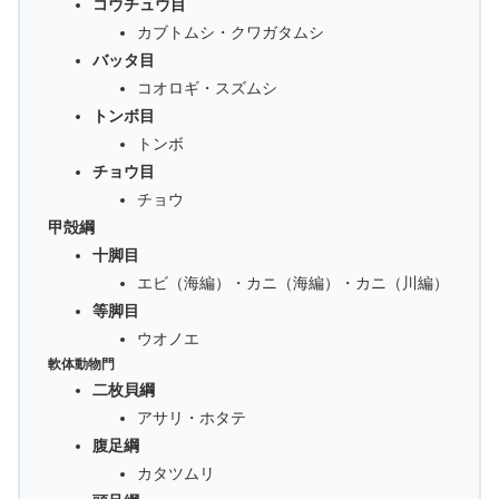
コウチュウ目
カブトムシ・クワガタムシ
バッタ目
コオロギ・スズムシ
トンボ目
トンボ
チョウ目
チョウ
甲殻綱
十脚目
エビ（海編）・カニ（海編）・カニ（川編）
等脚目
ウオノエ
軟体動物門
二枚貝綱
アサリ・ホタテ
腹足綱
カタツムリ