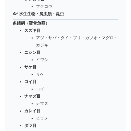
フクロウ
🐟 水生生物・爬虫類・昆虫
条鰭綱（硬骨魚類）
スズキ目
アジ・サバ・タイ・ブリ・カツオ・マグロ・
カジキ
ニシン目
イワシ
サケ目
サケ
コイ目
コイ
ナマズ目
ナマズ
カレイ目
ヒラメ
ダツ目