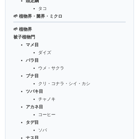
頭足綱
タコ
🌱 植物界・菌界・ミクロ
🌱 植物界
被子植物門
マメ目
ダイズ
バラ目
ウメ・サクラ
ブナ目
クリ・コナラ・シイ・カシ
ツバキ目
チャノキ
アカネ目
コーヒー
タデ目
ソバ
ナス目