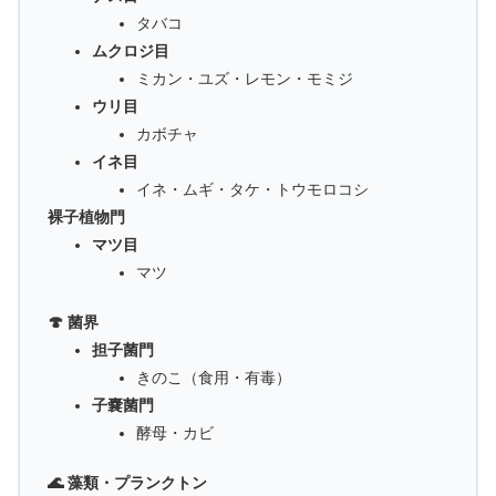
タバコ
ムクロジ目
ミカン・ユズ・レモン・モミジ
ウリ目
カボチャ
イネ目
イネ・ムギ・タケ・トウモロコシ
裸子植物門
マツ目
マツ
🍄 菌界
担子菌門
きのこ（食用・有毒）
子嚢菌門
酵母・カビ
🌊 藻類・プランクトン