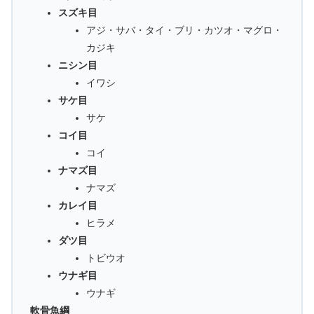
スズキ目
アジ・サバ・タイ・ブリ・カツオ・マグロ・
カジキ
ニシン目
イワシ
サケ目
サケ
コイ目
コイ
ナマズ目
ナマズ
カレイ目
ヒラメ
ダツ目
トビウオ
ウナギ目
ウナギ
軟骨魚綱