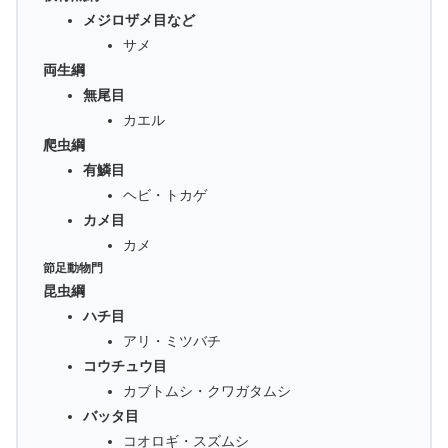
メジロザメ目など
サメ
両生綱
無尾目
カエル
爬虫綱
有鱗目
ヘビ・トカゲ
カメ目
カメ
節足動物門
昆虫綱
ハチ目
アリ・ミツバチ
コウチュウ目
カブトムシ・クワガタムシ
バッタ目
コオロギ・スズムシ