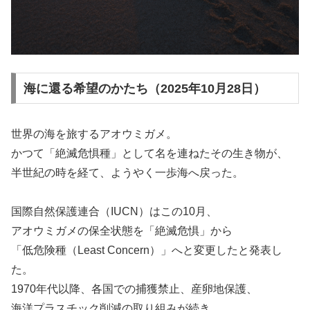
海に還る希望のかたち（2025年10月28日）
世界の海を旅するアオウミガメ。
かつて「絶滅危惧種」として名を連ねたその生き物が、
半世紀の時を経て、ようやく一歩海へ戻った。
国際自然保護連合（IUCN）はこの10月、
アオウミガメの保全状態を「絶滅危惧」から
「低危険種（Least Concern）」へと変更したと発表し
た。
1970年代以降、各国での捕獲禁止、産卵地保護、
海洋プラスチック削減の取り組みが続き、