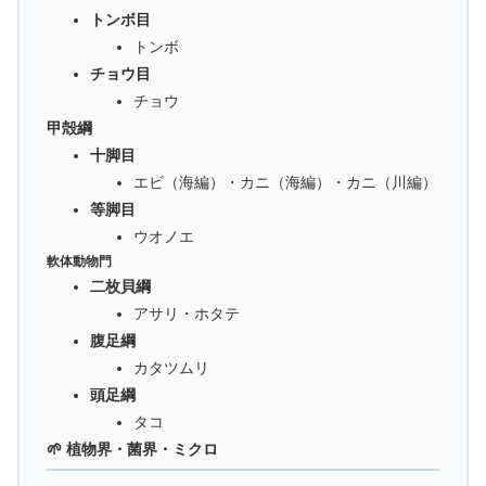
トンボ目
トンボ
チョウ目
チョウ
甲殻綱
十脚目
エビ（海編）・カニ（海編）・カニ（川編）
等脚目
ウオノエ
軟体動物門
二枚貝綱
アサリ・ホタテ
腹足綱
カタツムリ
頭足綱
タコ
🌱 植物界・菌界・ミクロ