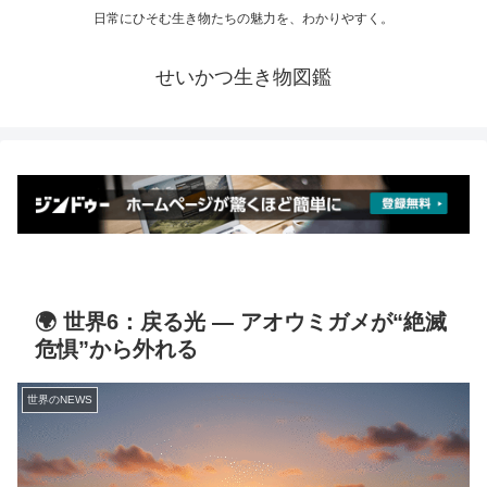
日常にひそむ生き物たちの魅力を、わかりやすく。
せいかつ生き物図鑑
🌍 世界6：戻る光 ― アオウミガメが“絶滅
危惧”から外れる
世界のNEWS