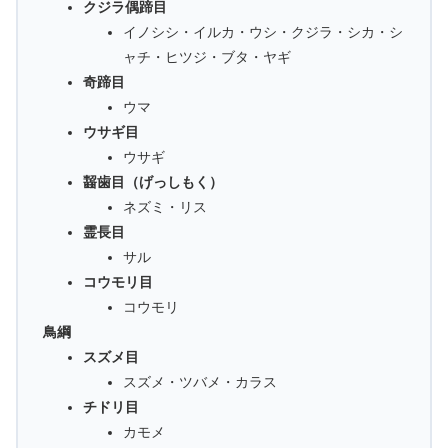
クジラ偶蹄目
イノシシ・イルカ・ウシ・クジラ・シカ・シ
ャチ・ヒツジ・ブタ・ヤギ
奇蹄目
ウマ
ウサギ目
ウサギ
齧歯目（げっしもく）
ネズミ・リス
霊長目
サル
コウモリ目
コウモリ
鳥綱
スズメ目
スズメ・ツバメ・カラス
チドリ目
カモメ