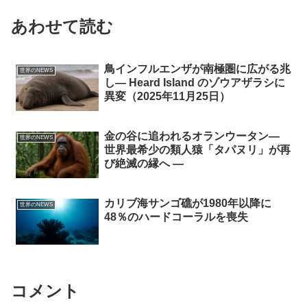
あわせて読む
鳥インフルエンザが南極圏に広がる兆
世界のNEWS
し― Heard Island のゾウアザラシに
異変（2025年11月25日）
金の谷に追われるオランウータン―
世界のNEWS
世界最希少の類人猿「タパヌリ」が再
び絶滅の縁へ ―
カリブ海サンゴ礁が1980年以降に
世界のNEWS
48％のハードコーラルを喪失
コメント