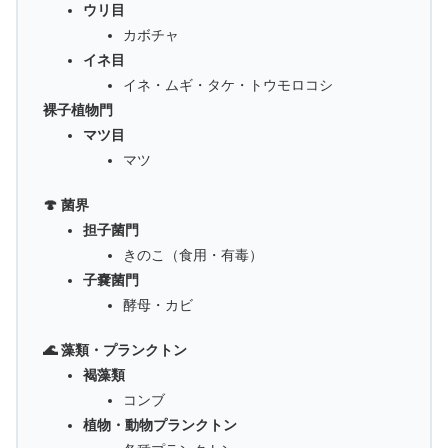
ウリ目
カボチャ
イネ目
イネ・ムギ・タケ・トウモロコシ
裸子植物門
マツ目
マツ
🍄 菌界
担子菌門
きのこ（食用・有毒）
子嚢菌門
酵母・カビ
🌊 藻類・プランクトン
褐藻類
コンブ
植物・動物プランクトン