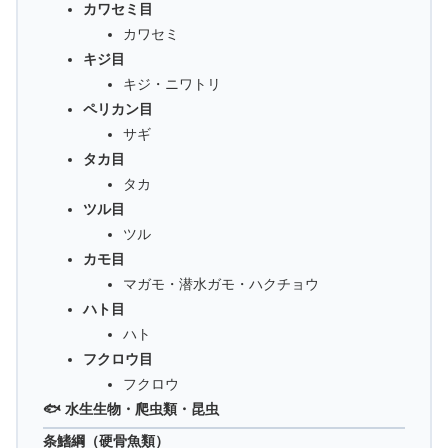
カワセミ目
カワセミ
キジ目
キジ・ニワトリ
ペリカン目
サギ
タカ目
タカ
ツル目
ツル
カモ目
マガモ・潜水ガモ・ハクチョウ
ハト目
ハト
フクロウ目
フクロウ
🐟 水生生物・爬虫類・昆虫
条鰭綱（硬骨魚類）