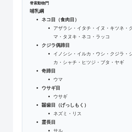
脊索動物門
哺乳綱
ネコ目（食肉目）
アザラシ・イタチ・イヌ・キツネ・
マ・タヌキ・ネコ・ラッコ
クジラ偶蹄目
イノシシ・イルカ・ウシ・クジラ・
カ・シャチ・ヒツジ・ブタ・ヤギ
奇蹄目
ウマ
ウサギ目
ウサギ
齧歯目（げっしもく）
ネズミ・リス
霊長目
サル