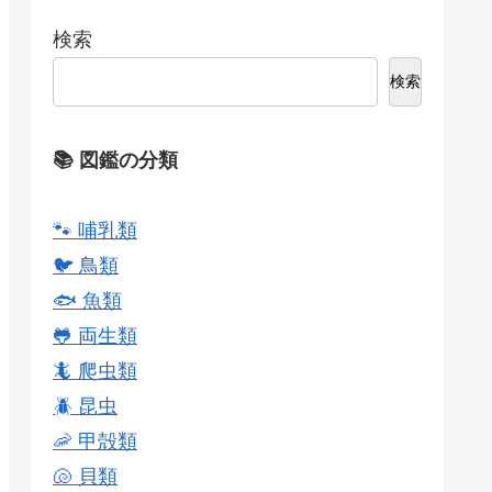
検索
検索
📚 図鑑の分類
🐾 哺乳類
🐦 鳥類
🐟 魚類
🐸 両生類
🦎 爬虫類
🪲 昆虫
🦐 甲殻類
🐚 貝類