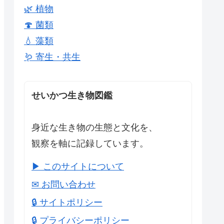
🌿 植物
🍄 菌類
💧 藻類
🪱 寄生・共生
せいかつ生き物図鑑
身近な生き物の生態と文化を、
観察を軸に記録しています。
▶ このサイトについて
✉ お問い合わせ
🔒 サイトポリシー
🔒 プライバシーポリシー