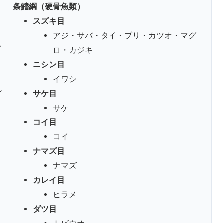
条鰭綱（硬骨魚類）
スズキ目
アジ・サバ・タイ・ブリ・カツオ・マグ
ク
ロ・カジキ
ニシン目
イワシ
シ
サケ目
サケ
コイ目
コイ
ナマズ目
ナマズ
カレイ目
ヒラメ
ダツ目
トビウオ