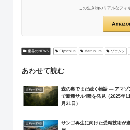
この生き物のリアルなフィ
Amaz
世界のNEWS
Clypeolus
Marrubium
ゾウムシ
あわせて読む
森の奥でまだ続く物語 ― アマゾ
世界のNEWS
で新種サル4種を発見（2025年1
月21日）
サンゴ再生に向けた受精技術が
世界のNEWS