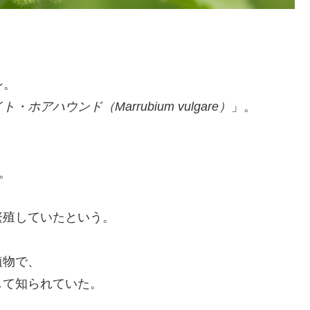
シ。
ト・ホアハウンド（Marrubium vulgare）
」。
、
。
繁殖していたという。
植物で、
して知られていた。