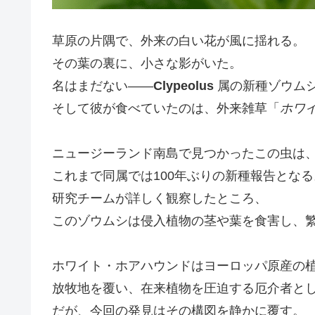
草原の片隅で、外来の白い花が風に揺れる。
その葉の裏に、小さな影がいた。
名はまだない――
Clypeolus
属の新種ゾウム
そして彼が食べていたのは、外来雑草「
ホワイ
ニュージーランド南島で見つかったこの虫は
これまで同属では100年ぶりの新種報告となる
研究チームが詳しく観察したところ、
このゾウムシは侵入植物の茎や葉を食害し、
ホワイト・ホアハウンドはヨーロッパ原産の
放牧地を覆い、在来植物を圧迫する厄介者と
だが、今回の発見はその構図を静かに覆す。