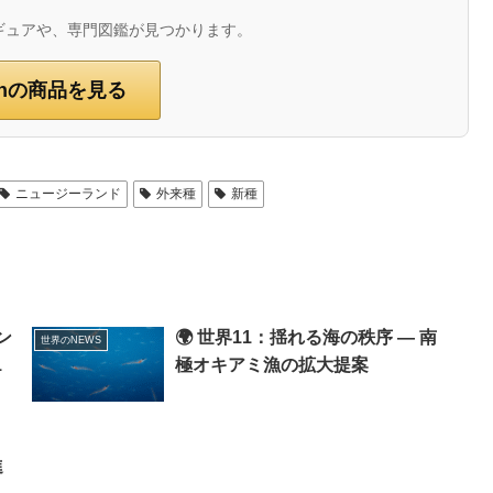
ギュアや、専門図鑑が見つかります。
onの商品を見る
ニュージーランド
外来種
新種
ン
🌍 世界11：揺れる海の秩序 ― 南
世界のNEWS
1
極オキアミ漁の拡大提案
進