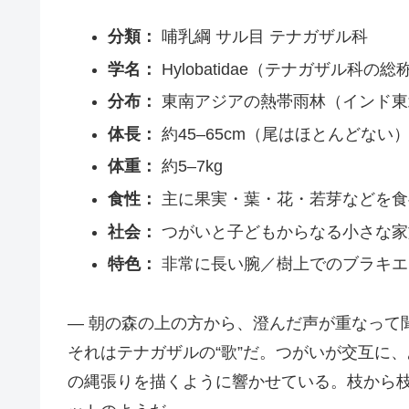
分類：
哺乳綱 サル目 テナガザル科
学名：
Hylobatidae（テナガザル科の総
分布：
東南アジアの熱帯雨林（インド東
体長：
約45–65cm（尾はほとんどない
体重：
約5–7kg
食性：
主に果実・葉・花・若芽などを食
社会：
つがいと子どもからなる小さな家
特色：
非常に長い腕／樹上でのブラキエ
― 朝の森の上の方から、澄んだ声が重なって
それはテナガザルの“歌”だ。つがいが交互に
の縄張りを描くように響かせている。枝から