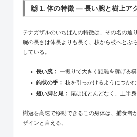
🙌 1. 体の特徴 ― 長い腕と樹上
テナガザルのいちばんの特徴は、その名の通
腕の長さは体長よりも長く、枝から枝へとぶ
している。
長い腕：
一振りで大きく距離を稼げる構
鉤状の手：
枝を引っかけるようにつかむ
短い脚と尾：
尾はほとんどなく、上半身
樹冠を高速で移動できるこの身体は、捕食者か
ザインと言える。