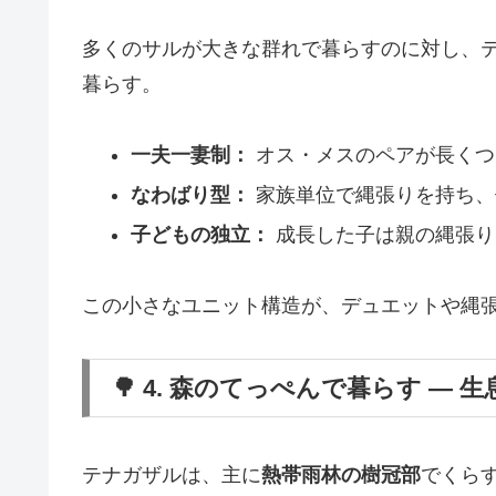
多くのサルが大きな群れで暮らすのに対し、
暮らす。
一夫一妻制：
オス・メスのペアが長くつ
なわばり型：
家族単位で縄張りを持ち、
子どもの独立：
成長した子は親の縄張り
この小さなユニット構造が、デュエットや縄
🌳 4. 森のてっぺんで暮らす ― 
テナガザルは、主に
熱帯雨林の樹冠部
でくら