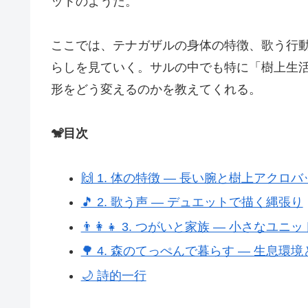
ットのようだ。
ここでは、テナガザルの身体の特徴、歌う行
らしを見ていく。サルの中でも特に「樹上生
形をどう変えるのかを教えてくれる。
🐒目次
🙌 1. 体の特徴 ― 長い腕と樹上アクロバ
🎵 2. 歌う声 ― デュエットで描く縄張り
👨‍👩‍👧 3. つがいと家族 ― 小さなユ
🌳 4. 森のてっぺんで暮らす ― 生息環
🌙 詩的一行