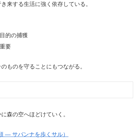
行き来する生活に強く依存している。
目的の捕獲
重要
そのものを守ることにもつながる。
かに森の空へほどけていく。
類 ― サバンナを歩くサル）