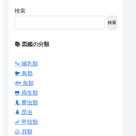
検索
検索
📚 図鑑の分類
🐾 哺乳類
🐦 鳥類
🐟 魚類
🐸 両生類
🦎 爬虫類
🪲 昆虫
🦐 甲殻類
🐚 貝類