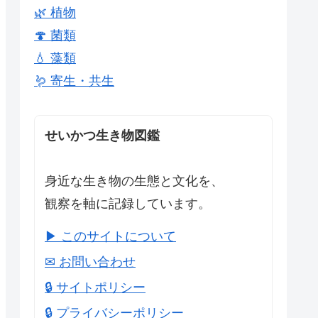
🌿 植物
🍄 菌類
💧 藻類
🪱 寄生・共生
せいかつ生き物図鑑
身近な生き物の生態と文化を、
観察を軸に記録しています。
▶ このサイトについて
✉ お問い合わせ
🔒 サイトポリシー
🔒 プライバシーポリシー