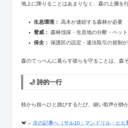
地上に降りることはあまりなく、森の上層を
生息環境：
高木が連続する森林が必要
脅威：
森林伐採・生息地の分断・ペット
保全：
保護区の設定・違法取引の規制が
森のてっぺんに暮らす彼らを守ることは、森
🌙 詩的一行
枝から枝へひと跳びするたび、細い歌声が静
🐒→
次の記事へ（サル10：マンドリル・ヒヒ