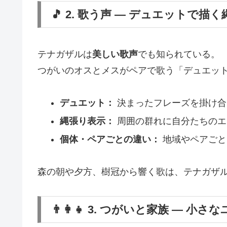
🎵 2. 歌う声 ― デュエットで描
テナガザルは
美しい歌声
でも知られている。
つがいのオスとメスがペアで歌う「デュエッ
デュエット：
決まったフレーズを掛け合
縄張り表示：
周囲の群れに自分たちのエ
個体・ペアごとの違い：
地域やペアごと
森の朝や夕方、樹冠から響く歌は、テナガザ
👨‍👩‍👧 3. つがいと家族 ― 