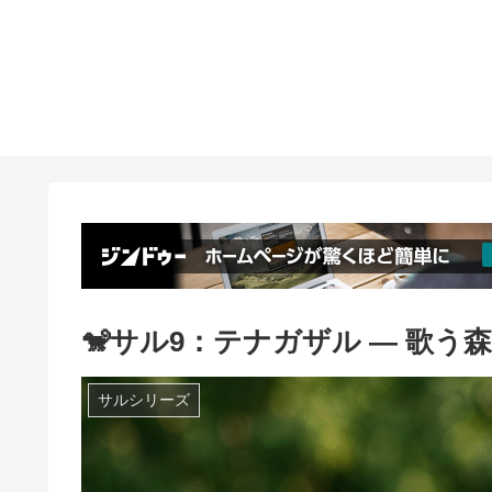
🐒サル9：テナガザル ― 歌う
サルシリーズ