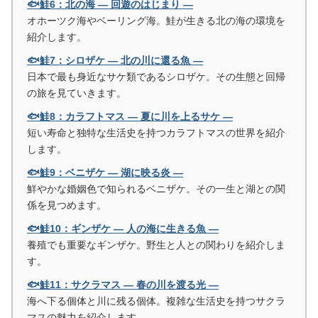
🐟鮭6：北の海 ― 回遊のはじまり ―
オホーツク海やベーリング海。鮭が生きる北の海の環境を
紹介します。
🐟鮭7：シロザケ ― 北の川に還る魚 ―
日本で最も身近なサケ類であるシロザケ。その生態と回帰
の旅を見ていきます。
🐟鮭8：カラフトマス ― 夏に川を上るサケ ―
短い寿命と独特な生活史を持つカラフトマスの世界を紹介
します。
🐟鮭9：ベニザケ ― 湖に映る炎 ―
鮮やかな婚姻色で知られるベニザケ。その一生と湖との関
係を見つめます。
🐟鮭10：ギンザケ ― 人の海に生きる魚 ―
養殖でも重要なギンザケ。野生と人との関わりを紹介しま
す。
🐟鮭11：サクラマス ― 春の川を渡る光 ―
海へ下る個体と川に残る個体。複雑な生活史を持つサクラ
マスの魅力を紹介します。