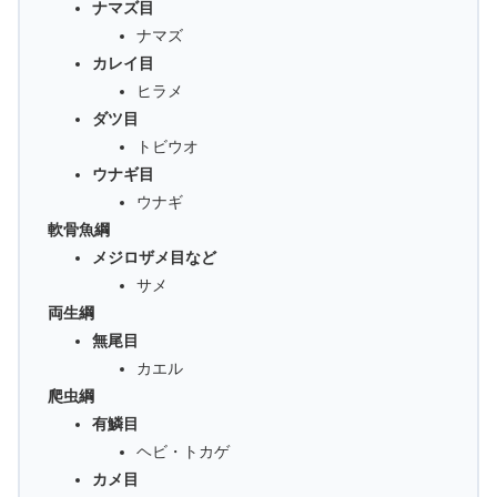
ナマズ目
ナマズ
カレイ目
ヒラメ
ダツ目
トビウオ
ウナギ目
ウナギ
軟骨魚綱
メジロザメ目など
サメ
両生綱
無尾目
カエル
爬虫綱
有鱗目
ヘビ・トカゲ
カメ目