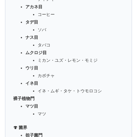
アカネ目
コーヒー
タデ目
ソバ
ナス目
タバコ
ムクロジ目
ミカン・ユズ・レモン・モミジ
ウリ目
カボチャ
イネ目
イネ・ムギ・タケ・トウモロコシ
裸子植物門
マツ目
マツ
🍄 菌界
担子菌門