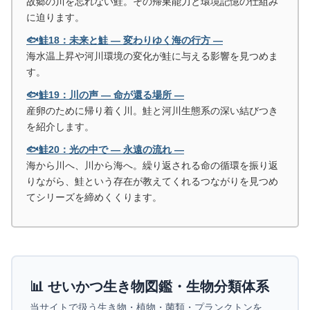
故郷の川を忘れない鮭。その帰巣能力と環境記憶の仕組み
に迫ります。
🐟鮭18：未来と鮭 ― 変わりゆく海の行方 ―
海水温上昇や河川環境の変化が鮭に与える影響を見つめま
す。
🐟鮭19：川の声 ― 命が還る場所 ―
産卵のために帰り着く川。鮭と河川生態系の深い結びつき
を紹介します。
🐟鮭20：光の中で ― 永遠の流れ ―
海から川へ、川から海へ。繰り返される命の循環を振り返
りながら、鮭という存在が教えてくれるつながりを見つめ
てシリーズを締めくくります。
📊 せいかつ生き物図鑑・生物分類体系
当サイトで扱う生き物・植物・菌類・プランクトンを、