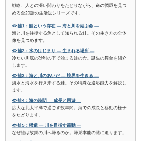
戦略、人との深い関わりをたどりながら、命の循環を見つ
める全20話の生活誌シリーズです。
🐟鮭1：鮭という存在 ― 海と川を結ぶ命 ―
海と川を往復する魚として知られる鮭。その生き方の全体
像を見つめます。
🐟鮭2：水のはじまり ― 生まれる場所 ―
冷たい川底の砂利の下で始まる鮭の命。誕生の舞台を紹介
します。
🐟鮭3：海と川のあいだ ― 境界を生きる ―
淡水と海水を行き来する鮭。その特殊な適応能力を解説し
ます。
🐟鮭4：海の時間 ― 成長と回遊 ―
広大な北太平洋で過ごす数年間。海での成長と移動の様子
をたどります。
🐟鮭5：帰還 ― 川を目指す衝動 ―
なぜ鮭は故郷の川へ帰るのか。帰巣本能の謎に迫ります。