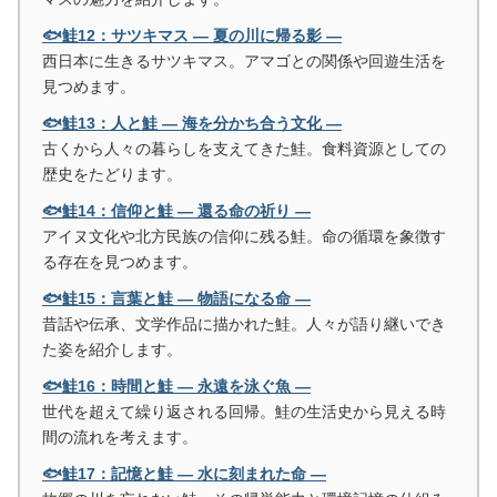
🐟鮭12：サツキマス ― 夏の川に帰る影 ―
西日本に生きるサツキマス。アマゴとの関係や回遊生活を
見つめます。
🐟鮭13：人と鮭 ― 海を分かち合う文化 ―
古くから人々の暮らしを支えてきた鮭。食料資源としての
歴史をたどります。
🐟鮭14：信仰と鮭 ― 還る命の祈り ―
アイヌ文化や北方民族の信仰に残る鮭。命の循環を象徴す
る存在を見つめます。
🐟鮭15：言葉と鮭 ― 物語になる命 ―
昔話や伝承、文学作品に描かれた鮭。人々が語り継いでき
た姿を紹介します。
🐟鮭16：時間と鮭 ― 永遠を泳ぐ魚 ―
世代を超えて繰り返される回帰。鮭の生活史から見える時
間の流れを考えます。
🐟鮭17：記憶と鮭 ― 水に刻まれた命 ―