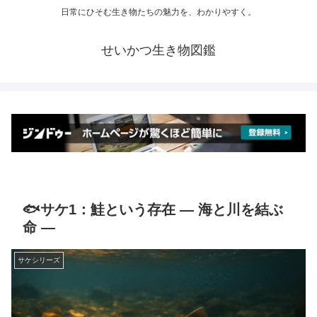
日常にひそむ生き物たちの魅力を、わかりやすく。
せいかつ生き物図鑑
🐟サケ1：鮭という存在 ― 海と川を結ぶ
命 ―
サケシリーズ