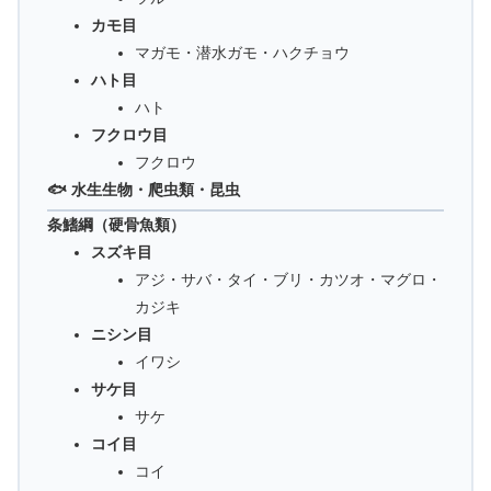
カモ目
マガモ・潜水ガモ・ハクチョウ
ハト目
ハト
フクロウ目
フクロウ
🐟 水生生物・爬虫類・昆虫
条鰭綱（硬骨魚類）
スズキ目
アジ・サバ・タイ・ブリ・カツオ・マグロ・
カジキ
ニシン目
イワシ
サケ目
サケ
コイ目
コイ