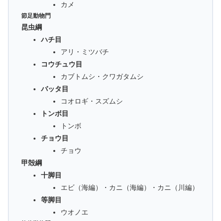
カメ
節足動物門
昆虫綱
ハチ目
アリ・ミツバチ
コウチュウ目
カブトムシ・クワガタムシ
バッタ目
コオロギ・スズムシ
トンボ目
トンボ
チョウ目
チョウ
甲殻綱
十脚目
エビ（海編）・カニ（海編）・カニ（川編）
等脚目
ウオノエ