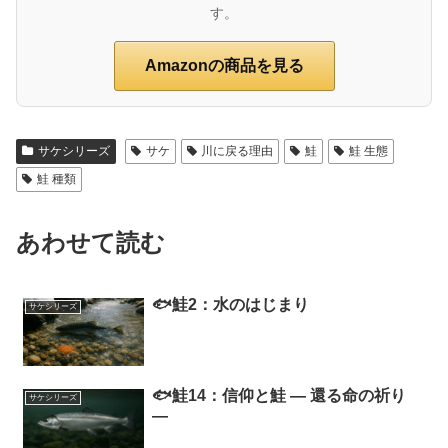
す。
Amazonの商品を見る
サケシリーズ
サケ
川に戻る理由
鮭
鮭 生態
鮭 種類
あわせて読む
🐟鮭2：水のはじまり
サケシリーズ
🐟鮭14：信仰と鮭 ― 還る命の祈り
サケシリーズ
―