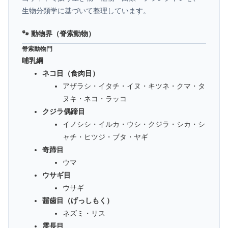
生物分類学に基づいて整理しています。
🐾 動物界（脊索動物）
脊索動物門
哺乳綱
ネコ目（食肉目）
アザラシ・イタチ・イヌ・キツネ・クマ・タ
ヌキ・ネコ・ラッコ
クジラ偶蹄目
イノシシ・イルカ・ウシ・クジラ・シカ・シ
ャチ・ヒツジ・ブタ・ヤギ
奇蹄目
ウマ
ウサギ目
ウサギ
齧歯目（げっしもく）
ネズミ・リス
霊長目