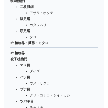
軟体動物門
二枚貝綱
アサリ・ホタテ
腹足綱
カタツムリ
頭足綱
タコ
🌱 植物界・菌界・ミクロ
🌱 植物界
被子植物門
マメ目
ダイズ
バラ目
ウメ・サクラ
ブナ目
クリ・コナラ・シイ・カシ
ツバキ目
チャノキ