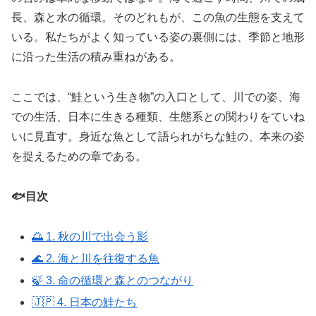
長、森と水の循環。そのどれもが、この魚の生態を支えて
いる。私たちがよく知っている姿の裏側には、季節と地形
に沿った生活の積み重ねがある。
ここでは、“鮭という生き物”の入口として、川での姿、海
での生活、日本に生きる種類、生態系との関わりをていね
いに見直す。身近な魚として語られがちな鮭の、本来の姿
を捉えるための章である。
🐟目次
🌅 1. 秋の川で出会う影
🌊 2. 海と川を往復する魚
🍃 3. 命の循環と森とのつながり
🇯🇵 4. 日本の鮭たち