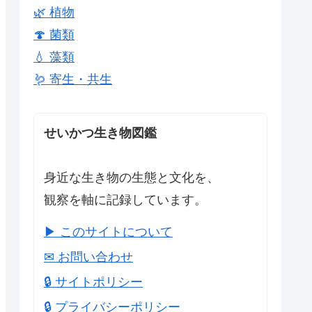
🌿 植物
🍄 菌類
💧 藻類
🪱 寄生・共生
せいかつ生き物図鑑
身近な生き物の生態と文化を、
観察を軸に記録しています。
▶ このサイトについて
✉ お問い合わせ
🔒 サイトポリシー
🔒 プライバシーポリシー