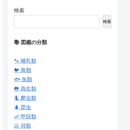
検索
検索
📚 図鑑の分類
🐾 哺乳類
🐦 鳥類
🐟 魚類
🐸 両生類
🦎 爬虫類
🪲 昆虫
🦐 甲殻類
🐚 貝類