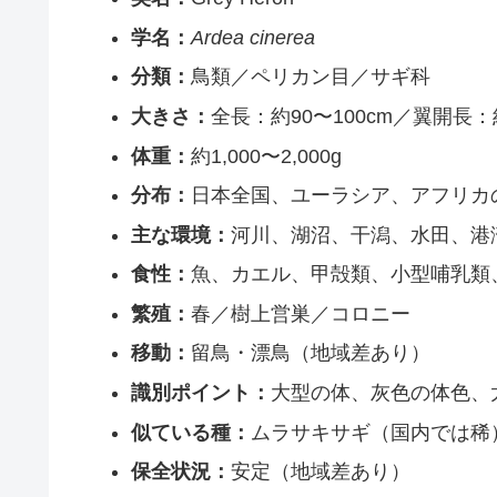
学名：
Ardea cinerea
分類：
鳥類／ペリカン目／サギ科
大きさ：
全長：約90〜100cm／翼開長：約
体重：
約1,000〜2,000g
分布：
日本全国、ユーラシア、アフリカ
主な環境：
河川、湖沼、干潟、水田、港
食性：
魚、カエル、甲殻類、小型哺乳類
繁殖：
春／樹上営巣／コロニー
移動：
留鳥・漂鳥（地域差あり）
識別ポイント：
大型の体、灰色の体色、
似ている種：
ムラサキサギ（国内では稀
保全状況：
安定（地域差あり）