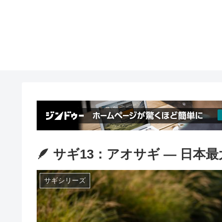
🪶 サギ13：アオサギ ― 日本
サギシリーズ