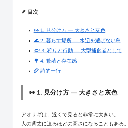
🪶 目次
👀 1. 見分け方 ― 大きさと灰色
🌊 2. 暮らす場所 ― 水辺を選ばない鳥
🐟 3. 狩りと行動 ― 大型捕食者として
🌳 4. 繁殖と存在感
🌾 詩的一行
👀 1. 見分け方 ― 大きさと灰色
アオサギは、近くで見ると非常に大きい。
人の背丈に迫るほどの高さになることもある