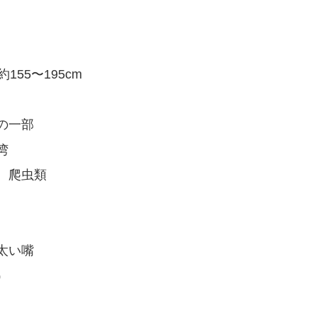
155〜195cm
の一部
湾
、爬虫類
太い嘴
）