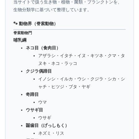
当サイトで扱う生き物・植物・菌類・プランクトンを、
生物分類学に基づいて整理しています。
🐾 動物界（脊索動物）
脊索動物門
哺乳綱
ネコ目（食肉目）
アザラシ・イタチ・イヌ・キツネ・クマ・タ
ヌキ・ネコ・ラッコ
クジラ偶蹄目
イノシシ・イルカ・ウシ・クジラ・シカ・シ
ャチ・ヒツジ・ブタ・ヤギ
奇蹄目
ウマ
ウサギ目
ウサギ
齧歯目（げっしもく）
ネズミ・リス