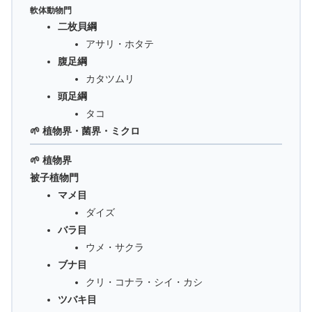
軟体動物門
二枚貝綱
アサリ・ホタテ
腹足綱
カタツムリ
頭足綱
タコ
🌱 植物界・菌界・ミクロ
🌱 植物界
被子植物門
マメ目
ダイズ
バラ目
ウメ・サクラ
ブナ目
クリ・コナラ・シイ・カシ
ツバキ目