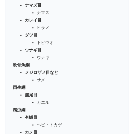
ナマズ目
ナマズ
カレイ目
ヒラメ
ダツ目
トビウオ
ウナギ目
ウナギ
軟骨魚綱
メジロザメ目など
サメ
両生綱
無尾目
カエル
爬虫綱
有鱗目
ヘビ・トカゲ
カメ目