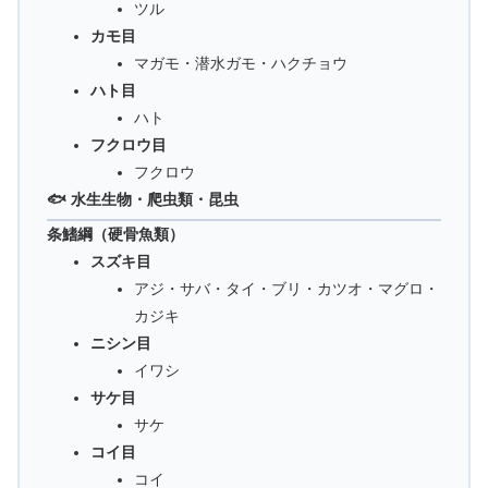
ツル
カモ目
マガモ・潜水ガモ・ハクチョウ
ハト目
ハト
フクロウ目
フクロウ
🐟 水生生物・爬虫類・昆虫
条鰭綱（硬骨魚類）
スズキ目
アジ・サバ・タイ・ブリ・カツオ・マグロ・
カジキ
ニシン目
イワシ
サケ目
サケ
コイ目
コイ