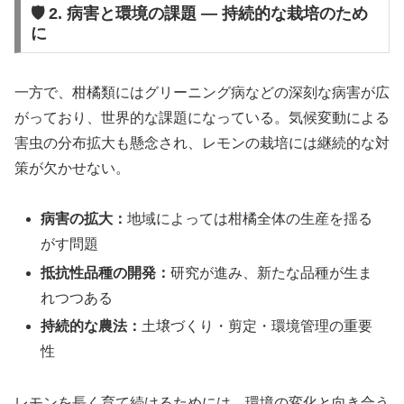
🛡 2. 病害と環境の課題 ― 持続的な栽培のため
に
一方で、柑橘類にはグリーニング病などの深刻な病害が広
がっており、世界的な課題になっている。気候変動による
害虫の分布拡大も懸念され、レモンの栽培には継続的な対
策が欠かせない。
病害の拡大：
地域によっては柑橘全体の生産を揺る
がす問題
抵抗性品種の開発：
研究が進み、新たな品種が生ま
れつつある
持続的な農法：
土壌づくり・剪定・環境管理の重要
性
レモンを長く育て続けるためには、環境の変化と向き合う