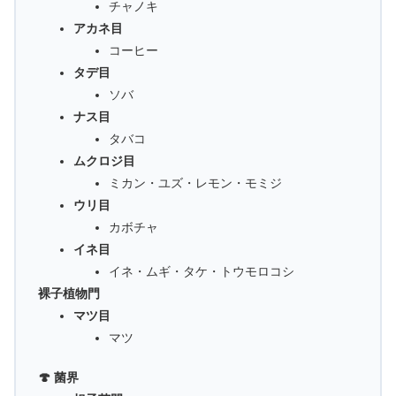
チャノキ
アカネ目
コーヒー
タデ目
ソバ
ナス目
タバコ
ムクロジ目
ミカン・ユズ・レモン・モミジ
ウリ目
カボチャ
イネ目
イネ・ムギ・タケ・トウモロコシ
裸子植物門
マツ目
マツ
🍄 菌界