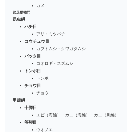
カメ
節足動物門
昆虫綱
ハチ目
アリ・ミツバチ
コウチュウ目
カブトムシ・クワガタムシ
バッタ目
コオロギ・スズムシ
トンボ目
トンボ
チョウ目
チョウ
甲殻綱
十脚目
エビ（海編）・カニ（海編）・カニ（川編）
等脚目
ウオノエ