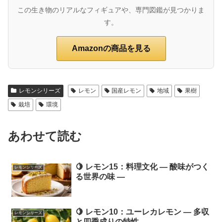
この生き物のリアルなフィギュアや、専門図鑑が見つかりま
す。
Amazonの商品を見る
レモンシリーズ
レモン
国産レモン
地域
果樹
栽培
環境
あわせて読む
🍋 レモン15：料理文化 ― 酸味がつく
レモンシリーズ
る世界の味 ―
🍋 レモン10：ユーレカレモン ― 多収
レモンシリーズ
と四季成りの特性 ―