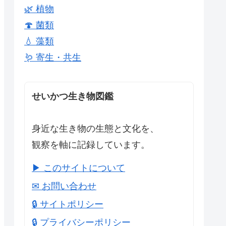
🌿 植物
🍄 菌類
💧 藻類
🪱 寄生・共生
せいかつ生き物図鑑
身近な生き物の生態と文化を、
観察を軸に記録しています。
▶ このサイトについて
✉ お問い合わせ
🔒 サイトポリシー
🔒 プライバシーポリシー