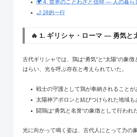
🌍 4. 世界のことわざと信仰 ― 人の
🌙 詩的一行
🔥 1. ギリシャ・ローマ ― 勇気
古代ギリシャでは、鶏は“勇気”と“太陽”の象
はらい、光を呼ぶ存在と考えられていた。
戦士の守護として鶏が奉納されることが
太陽神アポロンと結びつけられた地域も
闘鶏は“勇気と名誉”の象徴として行われ
光に向かって鳴く姿は、古代人にとって力の