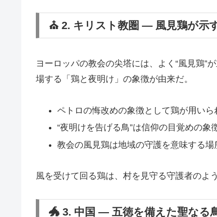
⛪ 2. キリスト教圏 ― 風見鶏が示
ヨーロッパの教会の尖塔には、よく“風見鶏”
場する「鶏と夜明け」の象徴が由来だ。
ペトロの悔改めの象徴として鶏が用いら
“夜明けを告げる鳥”は信仰の目覚めの象
教会の風見鶏は地域の守護を意味する場
風を受けて回る鶏は、村を見守る守護者のよ
🐲 3. 中国 ― 五徳を備えた聖な