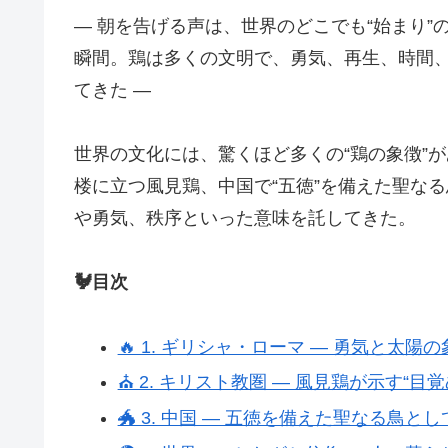
― 朝を告げる声は、世界のどこでも“始まり
瞬間。鶏は多くの文明で、勇気、再生、時間
てきた ―
世界の文化には、驚くほど多くの“鶏の象徴”
楼に立つ風見鶏、中国で“五徳”を備えた聖な
や勇気、秩序といった意味を託してきた。
🐓目次
🔥 1. ギリシャ・ローマ ― 勇気と太陽の
⛪ 2. キリスト教圏 ― 風見鶏が示す“目
🐲 3. 中国 ― 五徳を備えた聖なる鳥と