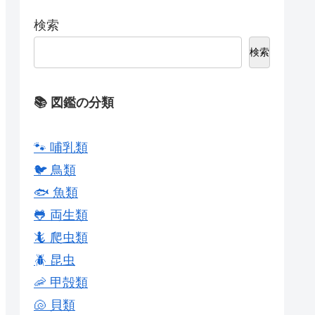
検索
検索
📚 図鑑の分類
🐾 哺乳類
🐦 鳥類
🐟 魚類
🐸 両生類
🦎 爬虫類
🪲 昆虫
🦐 甲殻類
🐚 貝類