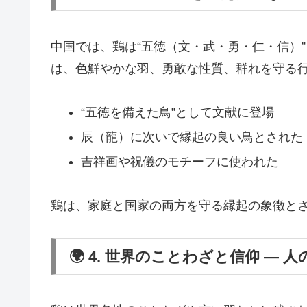
中国では、鶏は“五徳（文・武・勇・仁・信）
は、色鮮やかな羽、勇敢な性質、群れを守る
“五徳を備えた鳥”として文献に登場
辰（龍）に次いで縁起の良い鳥とされた
吉祥画や祝儀のモチーフに使われた
鶏は、家庭と国家の両方を守る縁起の象徴と
🌍 4. 世界のことわざと信仰 ―