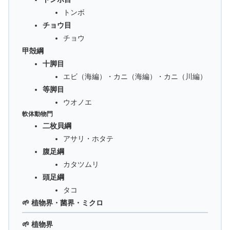
トンボ
チョウ目
チョウ
甲殻綱
十脚目
エビ（海編）・カニ（海編）・カニ（川編）
等脚目
ウオノエ
軟体動物門
二枚貝綱
アサリ・ホタテ
腹足綱
カタツムリ
頭足綱
タコ
🌱 植物界・菌界・ミクロ
🌱 植物界