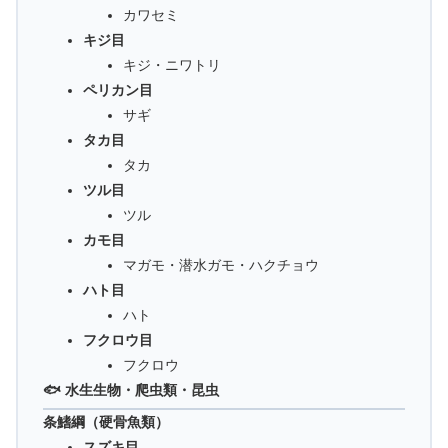
カワセミ
キジ目
キジ・ニワトリ
ペリカン目
サギ
タカ目
タカ
ツル目
ツル
カモ目
マガモ・潜水ガモ・ハクチョウ
ハト目
ハト
フクロウ目
フクロウ
🐟 水生生物・爬虫類・昆虫
条鰭綱（硬骨魚類）
スズキ目