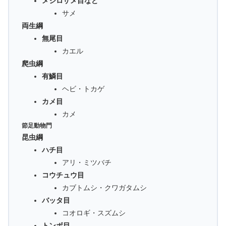
メジロザメ目など
サメ
両生綱
無尾目
カエル
爬虫綱
有鱗目
ヘビ・トカゲ
カメ目
カメ
節足動物門
昆虫綱
ハチ目
アリ・ミツバチ
コウチュウ目
カブトムシ・クワガタムシ
バッタ目
コオロギ・スズムシ
トンボ目