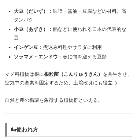
大豆（だいず）
：味噌・醤油・豆腐などの材料。高
タンパク
小豆（あずき）
：餡などに使われる日本の代表的な
豆
インゲン豆
：煮込み料理やサラダに利用
ソラマメ・エンドウ
：春に旬を迎える豆類
マメ科植物は根に
根粒菌（こんりゅうきん）
を共生させ、
空気中の窒素を固定するため、土壌改良にも役立つ。
自然と農の循環を象徴する植物群といえる。
🌬使われ方