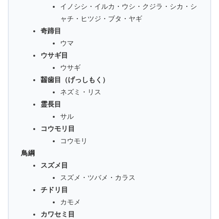
イノシシ・イルカ・ウシ・クジラ・シカ・シ
ャチ・ヒツジ・ブタ・ヤギ
奇蹄目
ウマ
ウサギ目
ウサギ
齧歯目（げっしもく）
ネズミ・リス
霊長目
サル
コウモリ目
コウモリ
鳥綱
スズメ目
スズメ・ツバメ・カラス
チドリ目
カモメ
カワセミ目