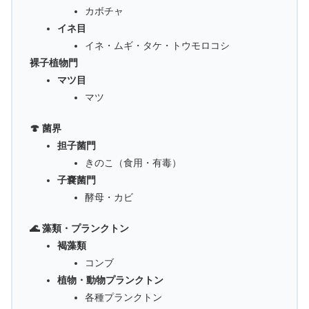
カボチャ
イネ目
イネ・ムギ・タケ・トウモロコシ
裸子植物門
マツ目
マツ
🍄 菌界
担子菌門
きのこ（食用・有毒）
子嚢菌門
酵母・カビ
🌊 藻類・プランクトン
褐藻類
コンブ
植物・動物プランクトン
各種プランクトン