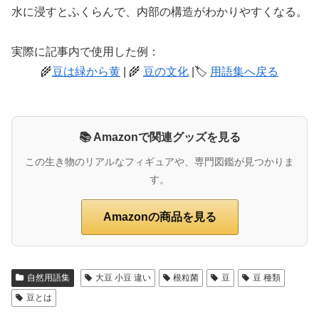
水に浸すとふくらんで、内部の構造がわかりやすくなる。
実際に記事内で使用した例：
🌾
豆は緑から黄
| 🌾
豆の文化
|🏷️
用語集へ戻る
📚 Amazonで関連グッズを見る
この生き物のリアルなフィギュアや、専門図鑑が見つかりま
す。
Amazonの商品を見る
自然用語集
大豆 小豆 違い
根粒菌
豆
豆 種類
豆とは