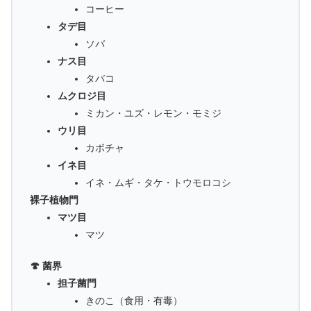
コーヒー
タデ目
ソバ
ナス目
タバコ
ムクロジ目
ミカン・ユズ・レモン・モミジ
ウリ目
カボチャ
イネ目
イネ・ムギ・タケ・トウモロコシ
裸子植物門
マツ目
マツ
🍄 菌界
担子菌門
きのこ（食用・有毒）