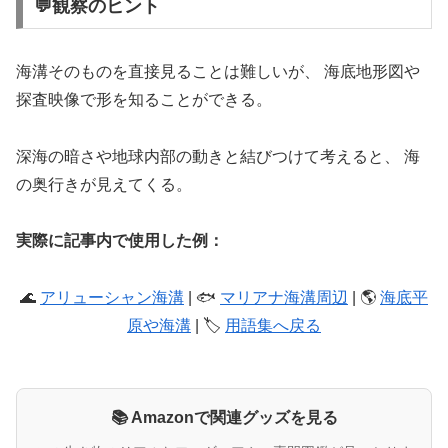
💬観察のヒント
海溝そのものを直接見ることは難しいが、 海底地形図や
探査映像で形を知ることができる。
深海の暗さや地球内部の動きと結びつけて考えると、 海
の奥行きが見えてくる。
実際に記事内で使用した例：
🌊
アリューシャン海溝
| 🐟
マリアナ海溝周辺
| 🌎
海底平
原や海溝
| 🏷️
用語集へ戻る
📚 Amazonで関連グッズを見る