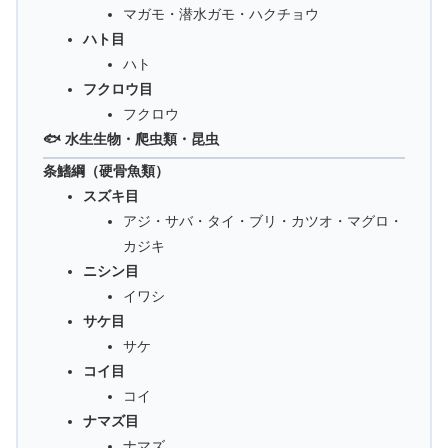
マガモ・潜水ガモ・ハクチョウ
ハト目
ハト
フクロウ目
フクロウ
🐟 水生生物・爬虫類・昆虫
条鰭綱（硬骨魚類）
スズキ目
アジ・サバ・タイ・ブリ・カツオ・マグロ・
カジキ
ニシン目
イワシ
サケ目
サケ
コイ目
コイ
ナマズ目
ナマズ