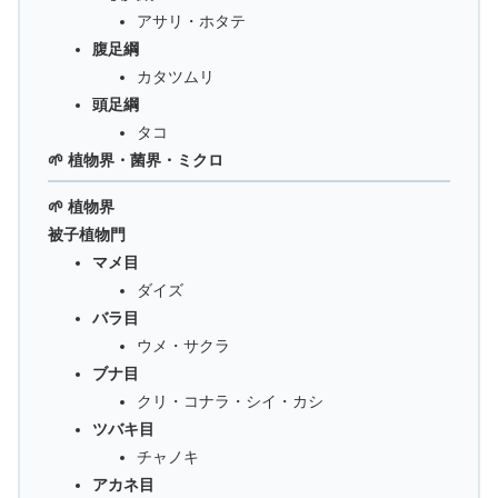
アサリ・ホタテ
腹足綱
カタツムリ
頭足綱
タコ
🌱 植物界・菌界・ミクロ
🌱 植物界
被子植物門
マメ目
ダイズ
バラ目
ウメ・サクラ
ブナ目
クリ・コナラ・シイ・カシ
ツバキ目
チャノキ
アカネ目