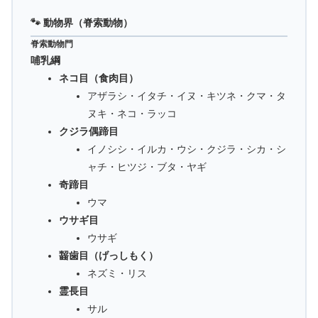
🐾 動物界（脊索動物）
脊索動物門
哺乳綱
ネコ目（食肉目）
アザラシ・イタチ・イヌ・キツネ・クマ・タ
ヌキ・ネコ・ラッコ
クジラ偶蹄目
イノシシ・イルカ・ウシ・クジラ・シカ・シ
ャチ・ヒツジ・ブタ・ヤギ
奇蹄目
ウマ
ウサギ目
ウサギ
齧歯目（げっしもく）
ネズミ・リス
霊長目
サル