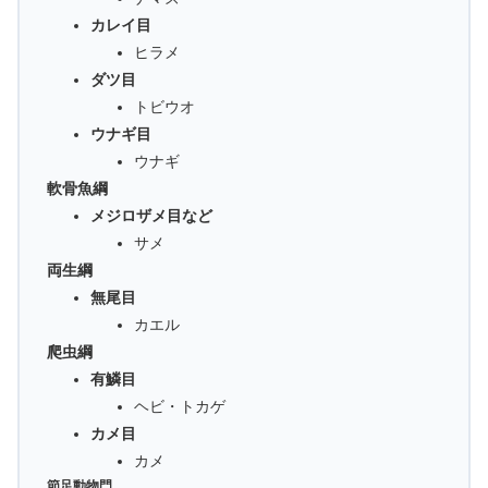
カレイ目
ヒラメ
ダツ目
トビウオ
ウナギ目
ウナギ
軟骨魚綱
メジロザメ目など
サメ
両生綱
無尾目
カエル
爬虫綱
有鱗目
ヘビ・トカゲ
カメ目
カメ
節足動物門