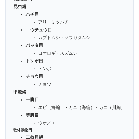
昆虫綱
ハチ目
アリ・ミツバチ
コウチュウ目
カブトムシ・クワガタムシ
バッタ目
コオロギ・スズムシ
トンボ目
トンボ
チョウ目
チョウ
甲殻綱
十脚目
エビ（海編）・カニ（海編）・カニ（川編）
等脚目
ウオノエ
軟体動物門
二枚貝綱