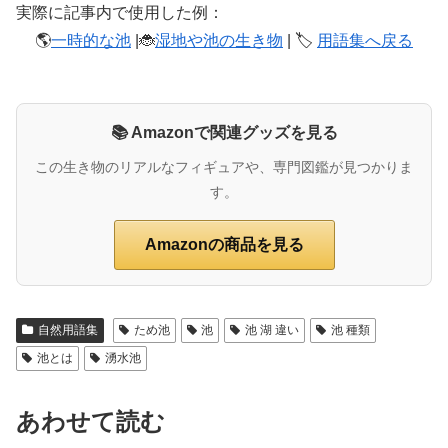
実際に記事内で使用した例：
🌎
一時的な池
|🐞
湿地や池の生き物
| 🏷️
用語集へ戻る
📚 Amazonで関連グッズを見る
この生き物のリアルなフィギュアや、専門図鑑が見つかりま
す。
Amazonの商品を見る
自然用語集
ため池
池
池 湖 違い
池 種類
池とは
湧水池
あわせて読む