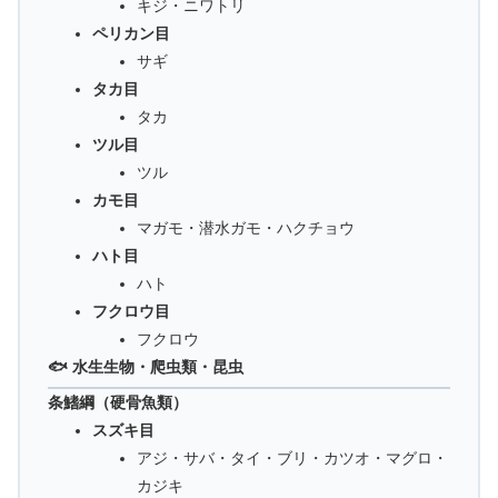
キジ・ニワトリ
ペリカン目
サギ
タカ目
タカ
ツル目
ツル
カモ目
マガモ・潜水ガモ・ハクチョウ
ハト目
ハト
フクロウ目
フクロウ
🐟 水生生物・爬虫類・昆虫
条鰭綱（硬骨魚類）
スズキ目
アジ・サバ・タイ・ブリ・カツオ・マグロ・
カジキ