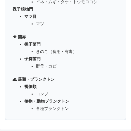
イネ・ムギ・タケ・トウモロコシ
裸子植物門
マツ目
マツ
🍄 菌界
担子菌門
きのこ（食用・有毒）
子嚢菌門
酵母・カビ
🌊 藻類・プランクトン
褐藻類
コンブ
植物・動物プランクトン
各種プランクトン