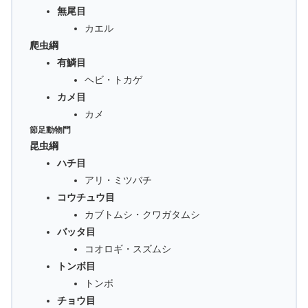
無尾目
カエル
爬虫綱
有鱗目
ヘビ・トカゲ
カメ目
カメ
節足動物門
昆虫綱
ハチ目
アリ・ミツバチ
コウチュウ目
カブトムシ・クワガタムシ
バッタ目
コオロギ・スズムシ
トンボ目
トンボ
チョウ目