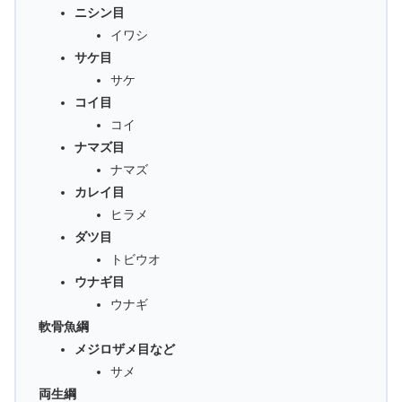
ニシン目
イワシ
サケ目
サケ
コイ目
コイ
ナマズ目
ナマズ
カレイ目
ヒラメ
ダツ目
トビウオ
ウナギ目
ウナギ
軟骨魚綱
メジロザメ目など
サメ
両生綱