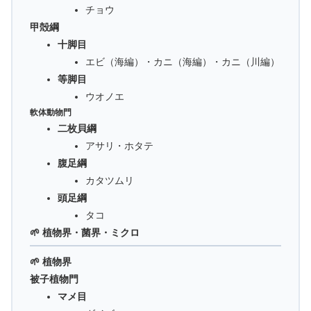
チョウ
甲殻綱
十脚目
エビ（海編）・カニ（海編）・カニ（川編）
等脚目
ウオノエ
軟体動物門
二枚貝綱
アサリ・ホタテ
腹足綱
カタツムリ
頭足綱
タコ
🌱 植物界・菌界・ミクロ
🌱 植物界
被子植物門
マメ目