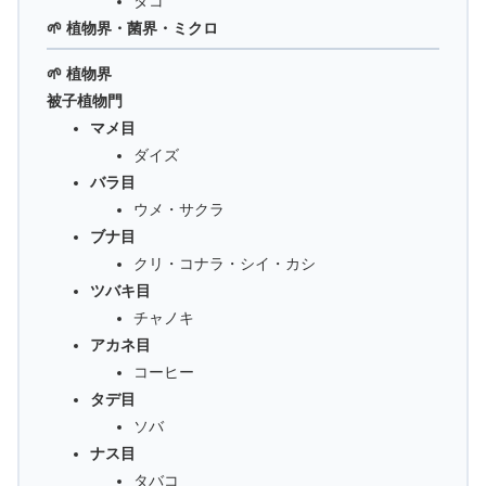
タコ
🌱 植物界・菌界・ミクロ
🌱 植物界
被子植物門
マメ目
ダイズ
バラ目
ウメ・サクラ
ブナ目
クリ・コナラ・シイ・カシ
ツバキ目
チャノキ
アカネ目
コーヒー
タデ目
ソバ
ナス目
タバコ