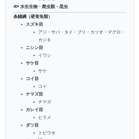
🐟 水生生物・爬虫類・昆虫
条鰭綱（硬骨魚類）
スズキ目
アジ・サバ・タイ・ブリ・カツオ・マグロ・
カジキ
ニシン目
イワシ
サケ目
サケ
コイ目
コイ
ナマズ目
ナマズ
カレイ目
ヒラメ
ダツ目
トビウオ