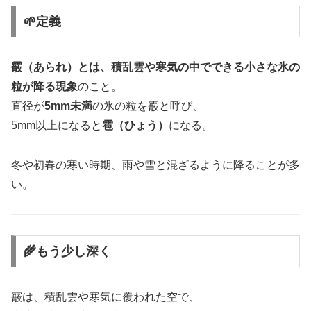
🌱定義
霰（あられ）とは、積乱雲や寒気の中でできる小さな氷の
粒が降る現象
のこと。
直径が
5mm未満
の氷の粒を霰と呼び、
5mm以上になると
雹（ひょう）
になる。
冬や初春の寒い時期、雨や雪と混ざるように降ることが多
い。
🌾もう少し深く
霰は、積乱雲や寒気に覆われた空で、