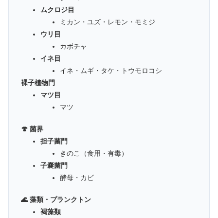
ムクロジ目
ミカン・ユズ・レモン・モミジ
ウリ目
カボチャ
イネ目
イネ・ムギ・タケ・トウモロコシ
裸子植物門
マツ目
マツ
🍄 菌界
担子菌門
きのこ（食用・有毒）
子嚢菌門
酵母・カビ
🌊 藻類・プランクトン
褐藻類