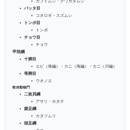
カブトムシ・クワガタムシ
バッタ目
コオロギ・スズムシ
トンボ目
トンボ
チョウ目
チョウ
甲殻綱
十脚目
エビ（海編）・カニ（海編）・カニ（川編）
等脚目
ウオノエ
軟体動物門
二枚貝綱
アサリ・ホタテ
腹足綱
カタツムリ
頭足綱