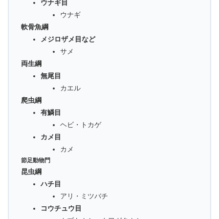
ウナギ目
ウナギ
軟骨魚綱
メジロザメ目など
サメ
両生綱
無尾目
カエル
爬虫綱
有鱗目
ヘビ・トカゲ
カメ目
カメ
節足動物門
昆虫綱
ハチ目
アリ・ミツバチ
コウチュウ目