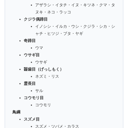
アザラシ・イタチ・イヌ・キツネ・クマ・タ
ヌキ・ネコ・ラッコ
クジラ偶蹄目
イノシシ・イルカ・ウシ・クジラ・シカ・シ
ャチ・ヒツジ・ブタ・ヤギ
奇蹄目
ウマ
ウサギ目
ウサギ
齧歯目（げっしもく）
ネズミ・リス
霊長目
サル
コウモリ目
コウモリ
鳥綱
スズメ目
スズメ・ツバメ・カラス