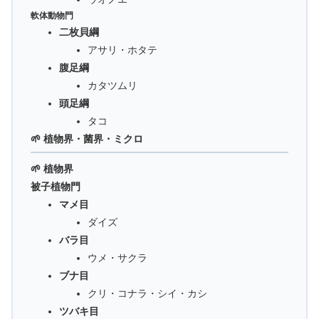
軟体動物門
二枚貝綱
アサリ・ホタテ
腹足綱
カタツムリ
頭足綱
タコ
🌱 植物界・菌界・ミクロ
🌱 植物界
被子植物門
マメ目
ダイズ
バラ目
ウメ・サクラ
ブナ目
クリ・コナラ・シイ・カシ
ツバキ目