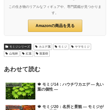
この生き物のリアルなフィギュアや、専門図鑑が見つかりま
す。
Amazonの商品を見る
モミジシリーズ
カエデ属
モミジ
ヤマモミジ
山地林
紅葉
落葉樹
あわせて読む
🍁 モミジ14：ハウチワカエデ ― 丸い
モミジシリーズ
葉の個性 ―
🍁 モミジ20：名所と景観 ― モミジが
モミジシリーズ