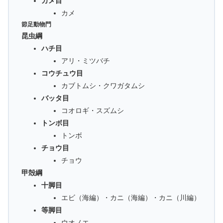
カメ目
カメ
節足動物門
昆虫綱
ハチ目
アリ・ミツバチ
コウチュウ目
カブトムシ・クワガタムシ
バッタ目
コオロギ・スズムシ
トンボ目
トンボ
チョウ目
チョウ
甲殻綱
十脚目
エビ（海編）・カニ（海編）・カニ（川編）
等脚目
ウオノエ