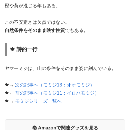
橙や黄が混じる年もある。
この不安定さは欠点ではない。
自然条件をそのまま映す性質
でもある。
🍁 詩的一行
ヤマモミジは、山の条件をそのまま姿に刻んでいる。
🍁→
次の記事へ（モミジ13：オオモミジ）
🍁←
前の記事へ（モミジ11：イロハモミジ）
🍁→
モミジシリーズ一覧へ
📚 Amazonで関連グッズを見る