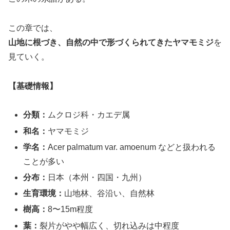
この章では、
山地に根づき、自然の中で形づくられてきたヤマモミジ
を
見ていく。
【基礎情報】
分類：
ムクロジ科・カエデ属
和名：
ヤマモミジ
学名：
Acer palmatum var. amoenum などと扱われる
ことが多い
分布：
日本（本州・四国・九州）
生育環境：
山地林、谷沿い、自然林
樹高：
8〜15m程度
葉：
裂片がやや幅広く、切れ込みは中程度