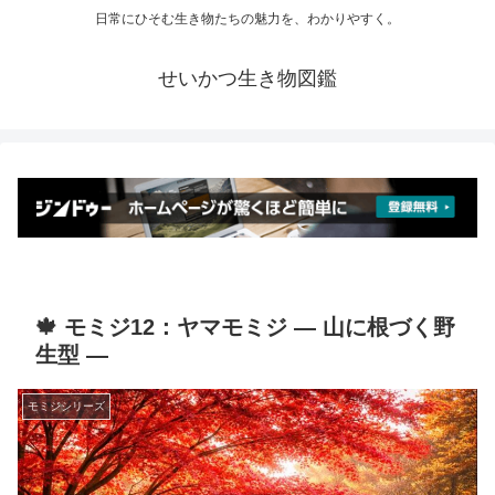
日常にひそむ生き物たちの魅力を、わかりやすく。
せいかつ生き物図鑑
🍁 モミジ12：ヤマモミジ ― 山に根づく野
生型 ―
モミジシリーズ