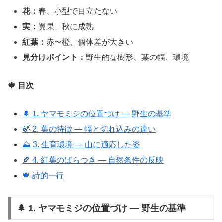
花：
春、小型で目立たない
実：
翼果、秋に成熟
紅葉：
赤〜橙、個体差が大きい
見分けポイント：
野生的な樹形、葉の幅、環境
🍁 目次
🌲 1. ヤマモミジの位置づけ ― 野生の基準
🍃 2. 葉の特徴 ― 幅と切れ込みの違い
⛰ 3. 生育環境 ― 山に適応した姿
🍂 4. 紅葉のばらつき ― 自然条件の反映
🍁 詩的一行
🌲 1. ヤマモミジの位置づけ ― 野生の基準