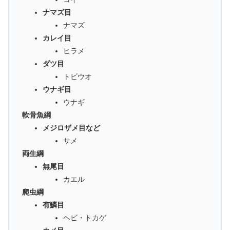
ナマズ目
ナマズ
カレイ目
ヒラメ
ダツ目
トビウオ
ウナギ目
ウナギ
軟骨魚綱
メジロザメ目など
サメ
両生綱
無尾目
カエル
爬虫綱
有鱗目
ヘビ・トカゲ