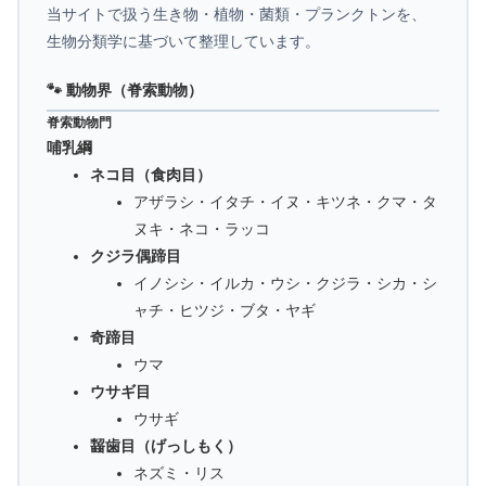
当サイトで扱う生き物・植物・菌類・プランクトンを、
生物分類学に基づいて整理しています。
🐾 動物界（脊索動物）
脊索動物門
哺乳綱
ネコ目（食肉目）
アザラシ・イタチ・イヌ・キツネ・クマ・タ
ヌキ・ネコ・ラッコ
クジラ偶蹄目
イノシシ・イルカ・ウシ・クジラ・シカ・シ
ャチ・ヒツジ・ブタ・ヤギ
奇蹄目
ウマ
ウサギ目
ウサギ
齧歯目（げっしもく）
ネズミ・リス