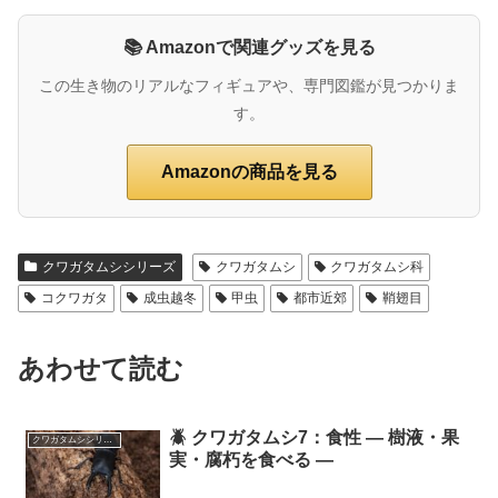
📚 Amazonで関連グッズを見る
この生き物のリアルなフィギュアや、専門図鑑が見つかりま
す。
Amazonの商品を見る
クワガタムシシリーズ
クワガタムシ
クワガタムシ科
コクワガタ
成虫越冬
甲虫
都市近郊
鞘翅目
あわせて読む
🪲 クワガタムシ7：食性 ― 樹液・果
クワガタムシシリーズ
実・腐朽を食べる ―