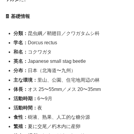
🧾 基礎情報
分類：
昆虫綱／鞘翅目／クワガタムシ科
学名：
Dorcus rectus
和名：
コクワガタ
英名：
Japanese small stag beetle
分布：
日本（北海道〜九州）
主な環境：
里山、公園、住宅地周辺の林
体長：
オス 25〜55mm／メス 20〜35mm
活動時期：
6〜9月
活動時間：
夜
食性：
樹液、熟果、人工的な糖分源
繁殖：
夏に交尾／朽木内に産卵