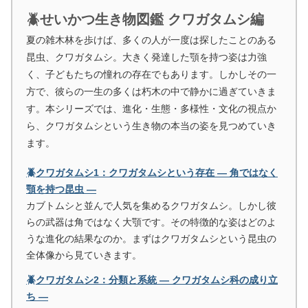
🪲せいかつ生き物図鑑 クワガタムシ編
夏の雑木林を歩けば、多くの人が一度は探したことのある
昆虫、クワガタムシ。大きく発達した顎を持つ姿は力強
く、子どもたちの憧れの存在でもあります。しかしその一
方で、彼らの一生の多くは朽木の中で静かに過ぎていきま
す。本シリーズでは、進化・生態・多様性・文化の視点か
ら、クワガタムシという生き物の本当の姿を見つめていき
ます。
🪲クワガタムシ1：クワガタムシという存在 ― 角ではなく
顎を持つ昆虫 ―
カブトムシと並んで人気を集めるクワガタムシ。しかし彼
らの武器は角ではなく大顎です。その特徴的な姿はどのよ
うな進化の結果なのか。まずはクワガタムシという昆虫の
全体像から見ていきます。
🪲クワガタムシ2：分類と系統 ― クワガタムシ科の成り立
ち ―