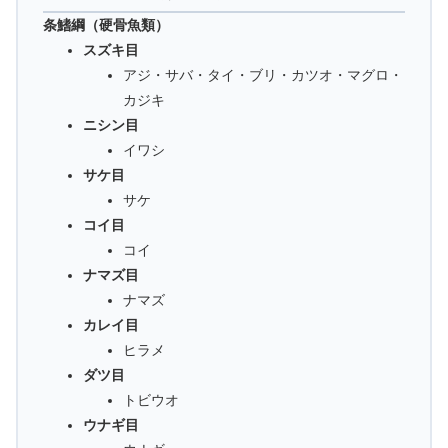
条鰭綱（硬骨魚類）
スズキ目
アジ・サバ・タイ・ブリ・カツオ・マグロ・
カジキ
ニシン目
イワシ
サケ目
サケ
コイ目
コイ
ナマズ目
ナマズ
カレイ目
ヒラメ
ダツ目
トビウオ
ウナギ目