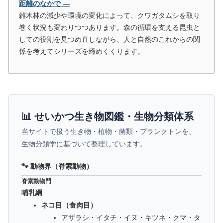
距離のなかで ―
雑木林の減少や環境の変化によって、クワガタムシを取り
巻く状況も変わりつつあります。森の循環を支える昆虫と
しての役割を見つめ直しながら、人と自然のこれからの関
係を考えてシリーズを締めくくります。
📊 せいかつ生き物図鑑・生物分類体系
当サイトで扱う生き物・植物・菌類・プランクトンを、
生物分類学に基づいて整理しています。
🐾 動物界（脊索動物）
脊索動物門
哺乳綱
ネコ目（食肉目）
アザラシ・イタチ・イヌ・キツネ・クマ・タ