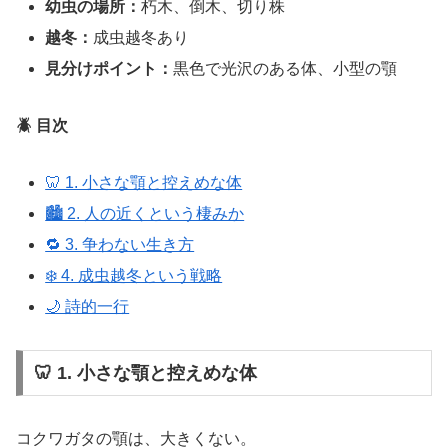
幼虫の場所：
朽木、倒木、切り株
越冬：
成虫越冬あり
見分けポイント：
黒色で光沢のある体、小型の顎
🪲 目次
🦷 1. 小さな顎と控えめな体
🏙️ 2. 人の近くという棲みか
🔁 3. 争わない生き方
❄️ 4. 成虫越冬という戦略
🌙 詩的一行
🦷 1. 小さな顎と控えめな体
コクワガタの顎は、大きくない。