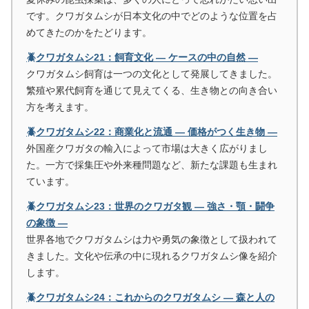
です。クワガタムシが日本文化の中でどのような位置を占
めてきたのかをたどります。
🪲クワガタムシ21：飼育文化 ― ケースの中の自然 ―
クワガタムシ飼育は一つの文化として発展してきました。
繁殖や累代飼育を通じて見えてくる、生き物との向き合い
方を考えます。
🪲クワガタムシ22：商業化と流通 ― 価格がつく生き物 ―
外国産クワガタの輸入によって市場は大きく広がりまし
た。一方で採集圧や外来種問題など、新たな課題も生まれ
ています。
🪲クワガタムシ23：世界のクワガタ観 ― 強さ・顎・闘争
の象徴 ―
世界各地でクワガタムシは力や勇気の象徴として扱われて
きました。文化や伝承の中に現れるクワガタムシ像を紹介
します。
🪲クワガタムシ24：これからのクワガタムシ ― 森と人の