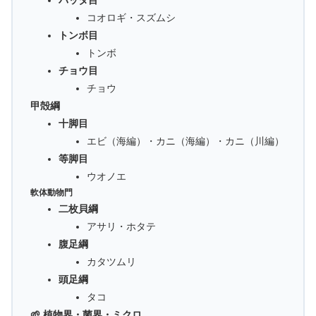
バッタ目
コオロギ・スズムシ
トンボ目
トンボ
チョウ目
チョウ
甲殻綱
十脚目
エビ（海編）・カニ（海編）・カニ（川編）
等脚目
ウオノエ
軟体動物門
二枚貝綱
アサリ・ホタテ
腹足綱
カタツムリ
頭足綱
タコ
🌱 植物界・菌界・ミクロ