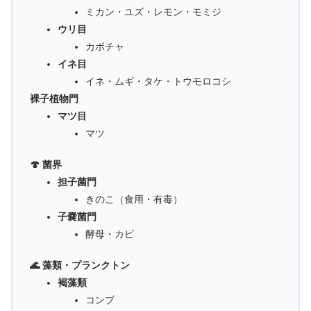
ミカン・ユズ・レモン・モミジ
ウリ目
カボチャ
イネ目
イネ・ムギ・タケ・トウモロコシ
裸子植物門
マツ目
マツ
🍄 菌界
担子菌門
きのこ（食用・有毒）
子嚢菌門
酵母・カビ
🌊 藻類・プランクトン
褐藻類
コンブ