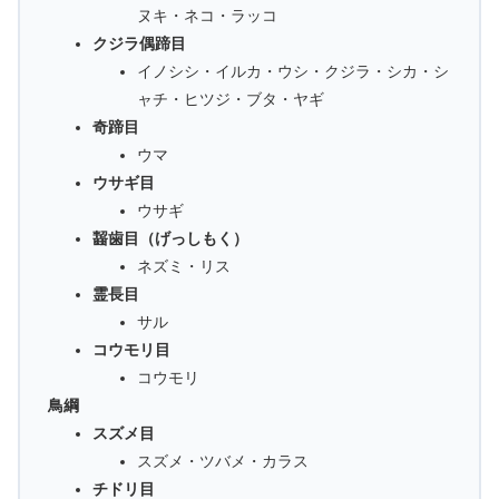
ヌキ・ネコ・ラッコ
クジラ偶蹄目
イノシシ・イルカ・ウシ・クジラ・シカ・シ
ャチ・ヒツジ・ブタ・ヤギ
奇蹄目
ウマ
ウサギ目
ウサギ
齧歯目（げっしもく）
ネズミ・リス
霊長目
サル
コウモリ目
コウモリ
鳥綱
スズメ目
スズメ・ツバメ・カラス
チドリ目