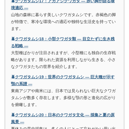
🪲クワガタムシ17：アカアシクワガタ ― 赤い脚が語る環
境適応 ―
山地の森林に暮らす美しいクワガタムシです。赤褐色の脚
が特徴で、寒冷な環境への適応や独特な生活史を持ってい
ます。
🪲クワガタムシ18：小型クワガタ類 ― 目立たずに生き残
る戦略 ―
大型種ばかりが注目されますが、小型種にも独自の生存戦
略があります。限られた資源を利用しながら生きる、小さ
なクワガタたちの世界を紹介します。
🪲クワガタムシ19：世界のクワガタムシ ― 巨大種が示す
顎の系譜 ―
東南アジアや南米には、日本では見られない巨大なクワガ
タムシが数多く存在します。多様な顎の形と進化の広がり
を俯瞰します。
🪲クワガタムシ20：日本のクワガタ文化 ― 採集と夏の原
風景 ―
夏休みの昆虫採集は、多くの人にとって忘れがたい思い出