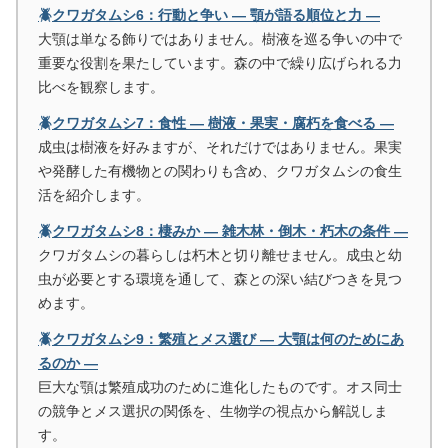
🪲クワガタムシ6：行動と争い ― 顎が語る順位と力 ―
大顎は単なる飾りではありません。樹液を巡る争いの中で
重要な役割を果たしています。森の中で繰り広げられる力
比べを観察します。
🪲クワガタムシ7：食性 ― 樹液・果実・腐朽を食べる ―
成虫は樹液を好みますが、それだけではありません。果実
や発酵した有機物との関わりも含め、クワガタムシの食生
活を紹介します。
🪲クワガタムシ8：棲みか ― 雑木林・倒木・朽木の条件 ―
クワガタムシの暮らしは朽木と切り離せません。成虫と幼
虫が必要とする環境を通して、森との深い結びつきを見つ
めます。
🪲クワガタムシ9：繁殖とメス選び ― 大顎は何のためにあ
るのか ―
巨大な顎は繁殖成功のために進化したものです。オス同士
の競争とメス選択の関係を、生物学の視点から解説しま
す。