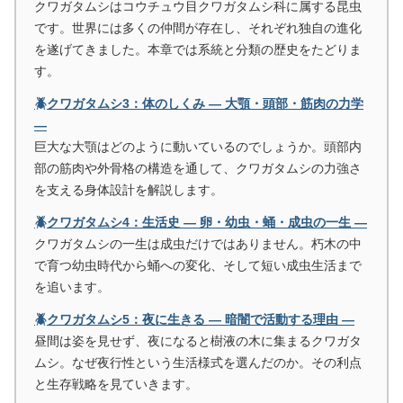
クワガタムシはコウチュウ目クワガタムシ科に属する昆虫
です。世界には多くの仲間が存在し、それぞれ独自の進化
を遂げてきました。本章では系統と分類の歴史をたどりま
す。
🪲クワガタムシ3：体のしくみ ― 大顎・頭部・筋肉の力学
―
巨大な大顎はどのように動いているのでしょうか。頭部内
部の筋肉や外骨格の構造を通して、クワガタムシの力強さ
を支える身体設計を解説します。
🪲クワガタムシ4：生活史 ― 卵・幼虫・蛹・成虫の一生 ―
クワガタムシの一生は成虫だけではありません。朽木の中
で育つ幼虫時代から蛹への変化、そして短い成虫生活まで
を追います。
🪲クワガタムシ5：夜に生きる ― 暗闇で活動する理由 ―
昼間は姿を見せず、夜になると樹液の木に集まるクワガタ
ムシ。なぜ夜行性という生活様式を選んだのか。その利点
と生存戦略を見ていきます。