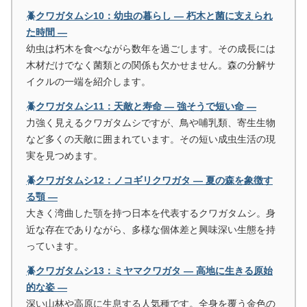
🪲クワガタムシ10：幼虫の暮らし ― 朽木と菌に支えられ
た時間 ―
幼虫は朽木を食べながら数年を過ごします。その成長には
木材だけでなく菌類との関係も欠かせません。森の分解サ
イクルの一端を紹介します。
🪲クワガタムシ11：天敵と寿命 ― 強そうで短い命 ―
力強く見えるクワガタムシですが、鳥や哺乳類、寄生生物
など多くの天敵に囲まれています。その短い成虫生活の現
実を見つめます。
🪲クワガタムシ12：ノコギリクワガタ ― 夏の森を象徴す
る顎 ―
大きく湾曲した顎を持つ日本を代表するクワガタムシ。身
近な存在でありながら、多様な個体差と興味深い生態を持
っています。
🪲クワガタムシ13：ミヤマクワガタ ― 高地に生きる原始
的な姿 ―
深い山林や高原に生息する人気種です。全身を覆う金色の