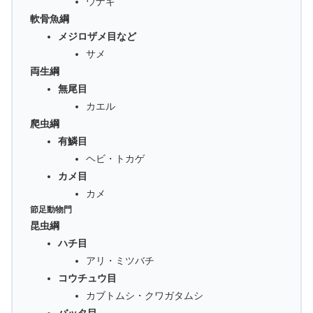
ウナギ
軟骨魚綱
メジロザメ目など
サメ
両生綱
無尾目
カエル
爬虫綱
有鱗目
ヘビ・トカゲ
カメ目
カメ
節足動物門
昆虫綱
ハチ目
アリ・ミツバチ
コウチュウ目
カブトムシ・クワガタムシ