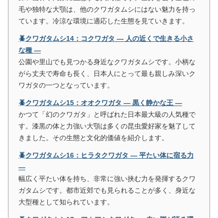
毛や独特な大顎は、他のクワガタムシにはない魅力を持っ
ています。冷涼な環境に適応した生態を見ていきます。
🪲クワガタムシ14：コクワガタ ― 人の近くで生きる小さ
な種 ―
公園や里山でも見つかる身近なクワガタムシです。小柄な
がら丈夫で寿命も長く、日本人にとって最も親しみ深いク
ワガタの一つとなっています。
🪲クワガタムシ15：オオクワガタ ― 黒く静かな王 ―
かつて「幻のクワガタ」と呼ばれた日本最大級の人気種で
す。漆黒の体と力強い大顎は多くの昆虫愛好家を魅了して
きました。その生態と文化的価値を紹介します。
🪲クワガタムシ16：ヒラタクワガタ ― 平たい体に宿る力
―
幅広く平たい体を持ち、非常に強い挟む力を発揮するクワ
ガタムシです。都市近郊でも見られることが多く、身近な
大型種として知られています。