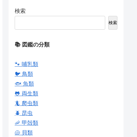
検索
検索
📚 図鑑の分類
🐾 哺乳類
🐦 鳥類
🐟 魚類
🐸 両生類
🦎 爬虫類
🪲 昆虫
🦐 甲殻類
🐚 貝類