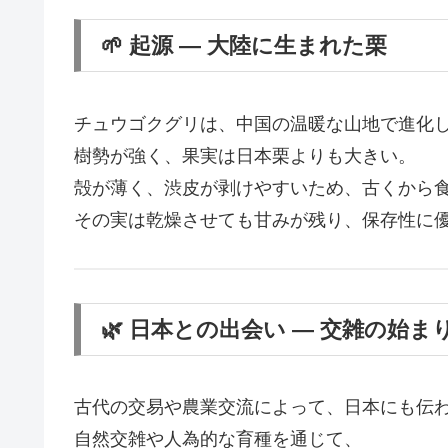
🌱 起源 ― 大陸に生まれた栗
チュウゴクグリは、中国の温暖な山地で進化
樹勢が強く、果実は日本栗よりも大きい。
殻が薄く、渋皮が剥けやすいため、古くから
その実は乾燥させても甘みが残り、保存性に
🌿 日本との出会い ― 交雑の始ま
古代の交易や農業交流によって、日本にも伝
自然交雑や人為的な育種を通じて、