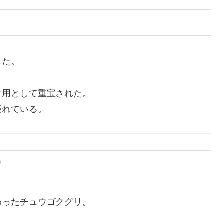
した。
食用として重宝された。
優れている。
り
わったチュウゴクグリ。