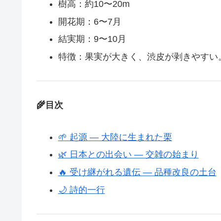
樹高：約10〜20m
開花期：6〜7月
結実期：9〜10月
特徴：果実が大きく、渋皮が剥きやすい
🌾目次
🌱 起源 ― 大陸に生まれた栗
🌿 日本との出会い ― 交雑の始まり
🔥 受け継がれる遺伝 ― 品種改良の土台
🌙 詩的一行