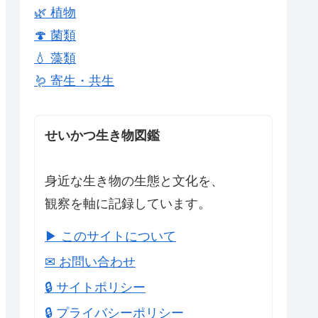
🌿 植物
🍄 菌類
💧 藻類
🪱 寄生・共生
せいかつ生き物図鑑
身近な生き物の生態と文化を、
観察を軸に記録しています。
▶ このサイトについて
✉ お問い合わせ
🔒 サイトポリシー
🔒 プライバシーポリシー