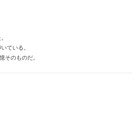
、
た。
づいている。
記憶そのものだ。