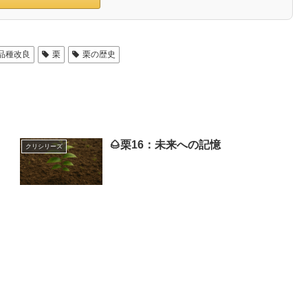
品種改良
栗
栗の歴史
🌰栗16：未来への記憶
クリシリーズ