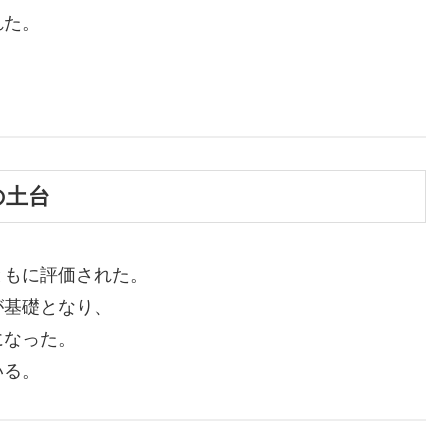
れた。
、
の土台
ともに評価された。
が基礎となり、
になった。
いる。