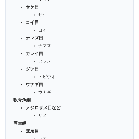
サケ目
サケ
コイ目
コイ
ナマズ目
ナマズ
カレイ目
ヒラメ
ダツ目
トビウオ
ウナギ目
ウナギ
軟骨魚綱
メジロザメ目など
サメ
両生綱
無尾目
カエル