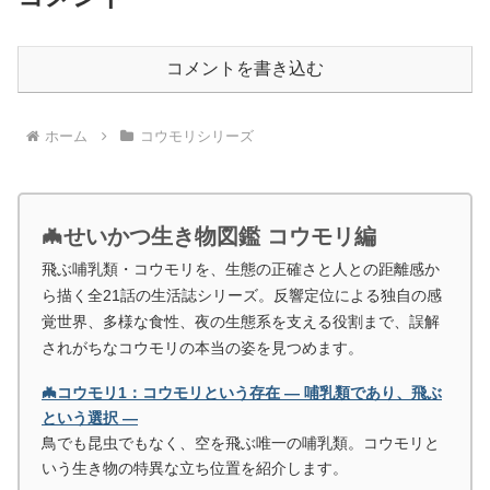
コメントを書き込む
ホーム
コウモリシリーズ
🦇せいかつ生き物図鑑 コウモリ編
飛ぶ哺乳類・コウモリを、生態の正確さと人との距離感か
ら描く全21話の生活誌シリーズ。反響定位による独自の感
覚世界、多様な食性、夜の生態系を支える役割まで、誤解
されがちなコウモリの本当の姿を見つめます。
🦇コウモリ1：コウモリという存在 ― 哺乳類であり、飛ぶ
という選択 ―
鳥でも昆虫でもなく、空を飛ぶ唯一の哺乳類。コウモリと
いう生き物の特異な立ち位置を紹介します。