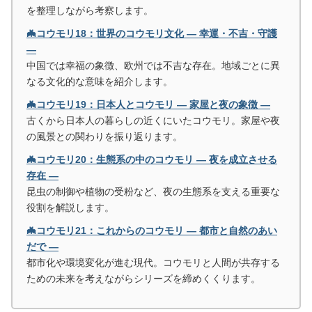
を整理しながら考察します。
🦇コウモリ18：世界のコウモリ文化 ― 幸運・不吉・守護
―
中国では幸福の象徴、欧州では不吉な存在。地域ごとに異
なる文化的な意味を紹介します。
🦇コウモリ19：日本人とコウモリ ― 家屋と夜の象徴 ―
古くから日本人の暮らしの近くにいたコウモリ。家屋や夜
の風景との関わりを振り返ります。
🦇コウモリ20：生態系の中のコウモリ ― 夜を成立させる
存在 ―
昆虫の制御や植物の受粉など、夜の生態系を支える重要な
役割を解説します。
🦇コウモリ21：これからのコウモリ ― 都市と自然のあい
だで ―
都市化や環境変化が進む現代。コウモリと人間が共存する
ための未来を考えながらシリーズを締めくくります。