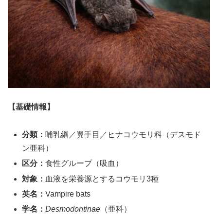
【基礎情報】
分類：
哺乳綱／翼手目／ヒナコウモリ科（デスモド
ン亜科）
区分：
食性グループ（吸血）
対象：
血液を栄養源とするコウモリ3種
英名：
Vampire bats
学名：
Desmodontinae
（亜科）