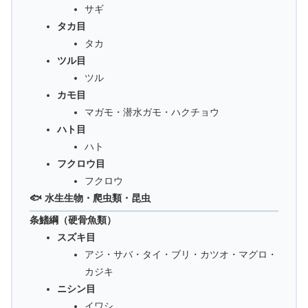
サギ
タカ目
タカ
ツル目
ツル
カモ目
マガモ・潜水ガモ・ハクチョウ
ハト目
ハト
フクロウ目
フクロウ
🐟 水生生物・爬虫類・昆虫
条鰭綱（硬骨魚類）
スズキ目
アジ・サバ・タイ・ブリ・カツオ・マグロ・
カジキ
ニシン目
イワシ