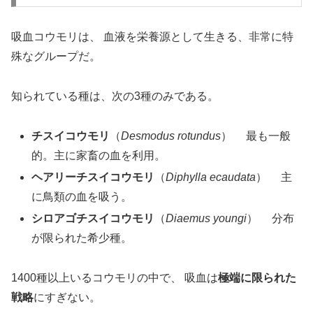
吸血コウモリは、 血液を栄養源として生きる、非常に特
殊なグループだ。
知られている種は、次の3種のみである。
チスイコウモリ
（
Desmodus rotundus
） 最も一般
的。主に家畜の血を利用。
ヘアリーチスイコウモリ
（
Diphylla ecaudata
） 主
に鳥類の血を吸う。
シロアゴチスイコウモリ
（
Diaemus youngi
） 分布
が限られた希少種。
1400種以上いるコウモリの中で、 吸血は
極端に限られた
戦略
にすぎない。