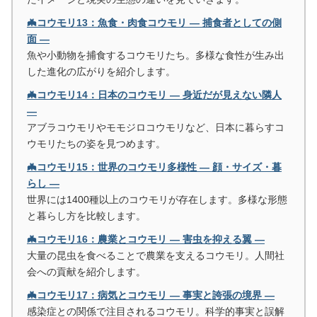
🦇コウモリ13：魚食・肉食コウモリ ― 捕食者としての側
面 ―
魚や小動物を捕食するコウモリたち。多様な食性が生み出
した進化の広がりを紹介します。
🦇コウモリ14：日本のコウモリ ― 身近だが見えない隣人
―
アブラコウモリやモモジロコウモリなど、日本に暮らすコ
ウモリたちの姿を見つめます。
🦇コウモリ15：世界のコウモリ多様性 ― 顔・サイズ・暮
らし ―
世界には1400種以上のコウモリが存在します。多様な形態
と暮らし方を比較します。
🦇コウモリ16：農業とコウモリ ― 害虫を抑える翼 ―
大量の昆虫を食べることで農業を支えるコウモリ。人間社
会への貢献を紹介します。
🦇コウモリ17：病気とコウモリ ― 事実と誇張の境界 ―
感染症との関係で注目されるコウモリ。科学的事実と誤解