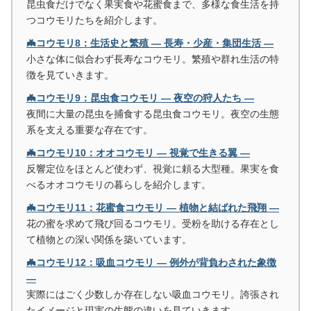
昆虫食だけでなく果実食や花蜜食まで、多様な食生活を持
つコウモリたちを紹介します。
🦇コウモリ8：生活史と繁殖 ― 長寿・少産・集団生活 ―
小さな体に似合わず長寿なコウモリ。繁殖や群れ生活の特
徴を見ていきます。
🦇コウモリ9：昆虫食コウモリ ― 夜空の狩人たち ―
夜間に大量の昆虫を捕食する昆虫食コウモリ。夜空の生態
系を支える重要な存在です。
🦇コウモリ10：オオコウモリ ― 視覚で生きる翼 ―
反響定位をほとんど使わず、視覚に頼る大型種。果実を食
べるオオコウモリの暮らしを紹介します。
🦇コウモリ11：花蜜食コウモリ ― 植物と結ばれた飛翔 ―
花の蜜を求めて飛び回るコウモリ。受粉を助ける存在とし
て植物との深い関係を築いています。
🦇コウモリ12：吸血コウモリ ― 例外が背負わされた象徴
―
実際にはごく少数しか存在しない吸血コウモリ。誇張され
たイメージと現実の生態の違いを見ていきます。