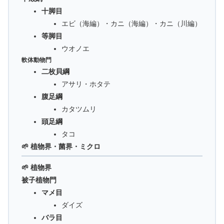
十脚目
エビ（海編）・カニ（海編）・カニ（川編）
等脚目
ウオノエ
軟体動物門
二枚貝綱
アサリ・ホタテ
腹足綱
カタツムリ
頭足綱
タコ
🌱 植物界・菌界・ミクロ
🌱 植物界
被子植物門
マメ目
ダイズ
バラ目