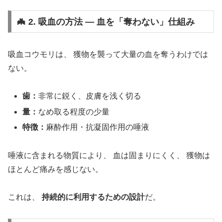
🦇 2. 吸血の方法 ― 血を「奪わない」仕組み
吸血コウモリは、 獲物を襲って大量の血を奪うわけでは
ない。
歯：
非常に鋭く、皮膚を浅く切る
量：
なめ取る程度の少量
特徴：
麻酔作用・抗凝固作用の唾液
唾液に含まれる物質により、 血は固まりにくく、 獲物は
ほとんど痛みを感じない。
これは、
持続的に利用するための設計
だ。