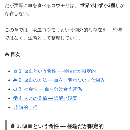
だが実際に血を食べるコウモリは、
世界でわずか3種
しか
存在しない。
この章では、吸血コウモリという例外的な存在を、 恐怖
ではなく、生態として整理していく。
🦇 目次
🩸 1. 吸血という食性 ― 極端だが限定的
🦇 2. 吸血の方法 ― 血を「奪わない」仕組み
🤝 3. 社会性 ― 血を分け合う関係
🌍 4. 人との関係 ― 誤解と現実
🌙 詩的一行
🩸 1. 吸血という食性 ― 極端だが限定的