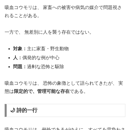
吸血コウモリは、 家畜への被害や病気の媒介で問題視さ
れることがある。
一方で、 無差別に人を襲う存在ではない。
対象：
主に家畜・野生動物
人：
偶発的な例が中心
問題：
過剰な恐怖と駆除
吸血コウモリは、 恐怖の象徴として語られてきたが、 実
態は
限定的で、管理可能な存在
である。
🌙 詩的一行
吸血コウモリは、例外であるがゆえに、すべてを背負わさ