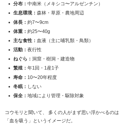
分布：
中南米（メキシコ〜アルゼンチン）
生息環境：
森林・草原・農地周辺
体長：
約7〜9cm
体重：
約25〜40g
主な食性：
血液（主に哺乳類・鳥類）
活動：
夜行性
ねぐら：
洞窟・樹洞・建造物
繁殖：
年1回・1産1子
寿命：
10〜20年程度
冬眠：
しない
保全：
地域により管理・駆除対象
コウモリと聞いて、 多くの人がまず思い浮かべるのは
「血を吸う」というイメージだ。