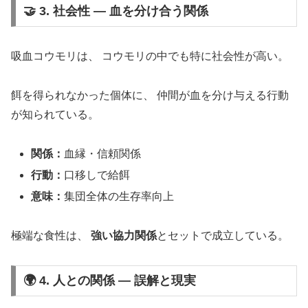
🤝 3. 社会性 ― 血を分け合う関係
吸血コウモリは、 コウモリの中でも特に社会性が高い。
餌を得られなかった個体に、 仲間が血を分け与える行動
が知られている。
関係：
血縁・信頼関係
行動：
口移しで給餌
意味：
集団全体の生存率向上
極端な食性は、
強い協力関係
とセットで成立している。
🌍 4. 人との関係 ― 誤解と現実