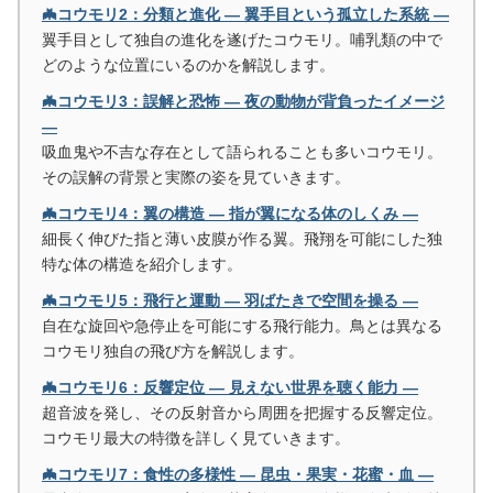
🦇コウモリ2：分類と進化 ― 翼手目という孤立した系統 ―
翼手目として独自の進化を遂げたコウモリ。哺乳類の中で
どのような位置にいるのかを解説します。
🦇コウモリ3：誤解と恐怖 ― 夜の動物が背負ったイメージ
―
吸血鬼や不吉な存在として語られることも多いコウモリ。
その誤解の背景と実際の姿を見ていきます。
🦇コウモリ4：翼の構造 ― 指が翼になる体のしくみ ―
細長く伸びた指と薄い皮膜が作る翼。飛翔を可能にした独
特な体の構造を紹介します。
🦇コウモリ5：飛行と運動 ― 羽ばたきで空間を操る ―
自在な旋回や急停止を可能にする飛行能力。鳥とは異なる
コウモリ独自の飛び方を解説します。
🦇コウモリ6：反響定位 ― 見えない世界を聴く能力 ―
超音波を発し、その反射音から周囲を把握する反響定位。
コウモリ最大の特徴を詳しく見ていきます。
🦇コウモリ7：食性の多様性 ― 昆虫・果実・花蜜・血 ―