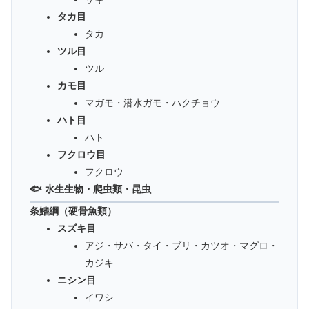
タカ目
タカ
ツル目
ツル
カモ目
マガモ・潜水ガモ・ハクチョウ
ハト目
ハト
フクロウ目
フクロウ
🐟 水生生物・爬虫類・昆虫
条鰭綱（硬骨魚類）
スズキ目
アジ・サバ・タイ・ブリ・カツオ・マグロ・
カジキ
ニシン目
イワシ