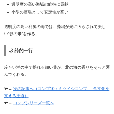
透明度の高い海域の維持に貢献
小型の藻場として安定性が高い
透明度の高い利尻の海では、藻場が光に照らされて美し
い“影の帯”を作る。
🌙 詩的一行
冷たい潮の中で揺れる細い葉が、北の海の香りをそっと運
んでくれる。
🪸→
次の記事へ（コンブ10：ミツイシコンブ ― 食文化を
支える王道）
🪸→
コンブシリーズ一覧へ