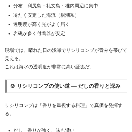
分布：利尻島・礼文島・稚内周辺に集中
冷たく安定した海流（親潮系）
透明度が高く光がよく届く
岩礁が多く付着器が安定
現場では、晴れた日の浅瀬でリシリコンブが青みを帯びて
見える。
これは海水の透明度が非常に高い証拠だ。
🍲 リシリコンブの使い道 ― だしの香りと深み
リシリコンブは「香りを重視する料理」で真価を発揮す
る。
だし：香りが強く、味も濃い