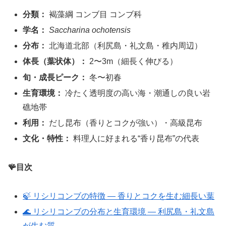
分類：
褐藻綱 コンブ目 コンブ科
学名：
Saccharina ochotensis
分布：
北海道北部（利尻島・礼文島・稚内周辺）
体長（葉状体）：
2〜3m（細長く伸びる）
旬・成長ピーク：
冬〜初春
生育環境：
冷たく透明度の高い海・潮通しの良い岩
礁地帯
利用：
だし昆布（香りとコクが強い）・高級昆布
文化・特性：
料理人に好まれる“香り昆布”の代表
🪸目次
🍃 リシリコンブの特徴 ― 香りとコクを生む細長い葉
🌊 リシリコンブの分布と生育環境 ― 利尻島・礼文島
が生む質