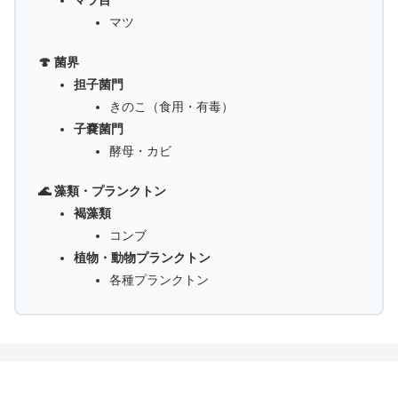
マツ目
マツ
🍄 菌界
担子菌門
きのこ（食用・有毒）
子嚢菌門
酵母・カビ
🌊 藻類・プランクトン
褐藻類
コンブ
植物・動物プランクトン
各種プランクトン