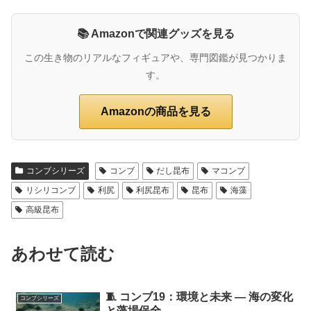
📚 Amazonで関連グッズを見る
この生き物のリアルなフィギュアや、専門図鑑が見つかりま
す。
Amazonの商品を見る
コンブシリーズ
コンブ
だし昆布
マコンブ
リシリコンブ
利尻
利尻昆布
昆布
海藻
高級昆布
あわせて読む
🧵 コンブ19：環境と未来 ― 海の変化
コンブシリーズ
と藻場保全