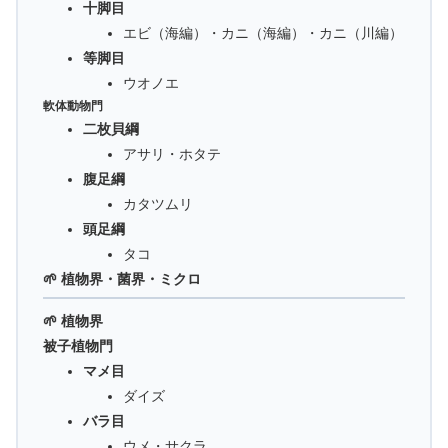
十脚目
エビ（海編）・カニ（海編）・カニ（川編）
等脚目
ウオノエ
軟体動物門
二枚貝綱
アサリ・ホタテ
腹足綱
カタツムリ
頭足綱
タコ
🌱 植物界・菌界・ミクロ
🌱 植物界
被子植物門
マメ目
ダイズ
バラ目
ウメ・サクラ