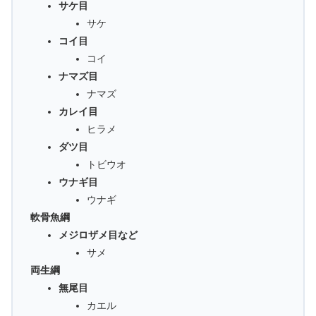
サケ目
サケ
コイ目
コイ
ナマズ目
ナマズ
カレイ目
ヒラメ
ダツ目
トビウオ
ウナギ目
ウナギ
軟骨魚綱
メジロザメ目など
サメ
両生綱
無尾目
カエル