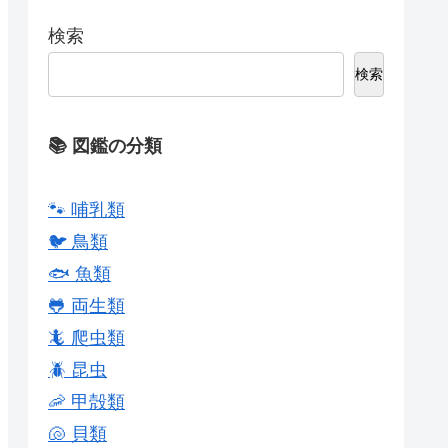
検索
検索
📚 図鑑の分類
🐾 哺乳類
🐦 鳥類
🐟 魚類
🐸 両生類
🦎 爬虫類
🪲 昆虫
🦐 甲殻類
🐚 貝類