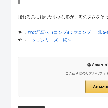
揺れる葉に触れた小さな影が、海の深さをそ
🪸→
次の記事へ（コンブ8：マコンブ ― 北を
🪸→
コンブシリーズ一覧へ
📚 Ama
この生き物のリアルなフィ
Amaz