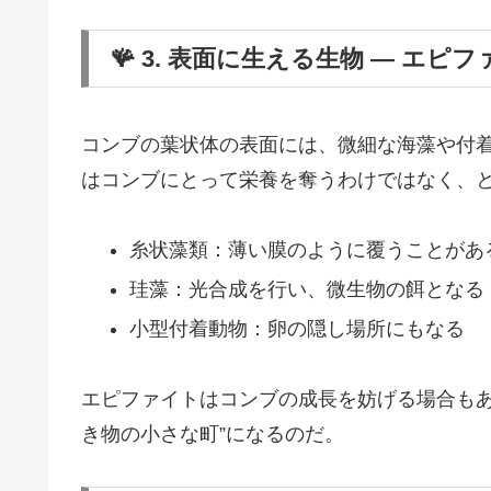
🪸 3. 表面に生える生物 ― エピ
コンブの葉状体の表面には、微細な海藻や付
はコンブにとって栄養を奪うわけではなく、と
糸状藻類：薄い膜のように覆うことがあ
珪藻：光合成を行い、微生物の餌となる
小型付着動物：卵の隠し場所にもなる
エピファイトはコンブの成長を妨げる場合もあ
き物の小さな町”になるのだ。