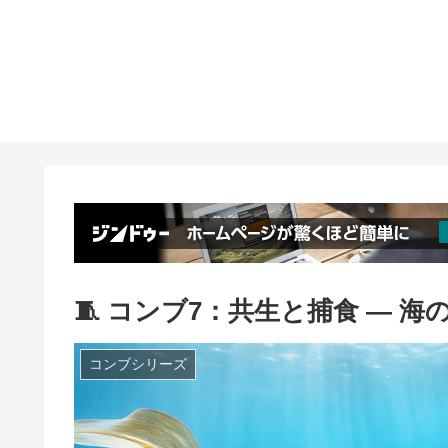
🧵 コンブ7：共生と捕食 ― 
コンブシリーズ