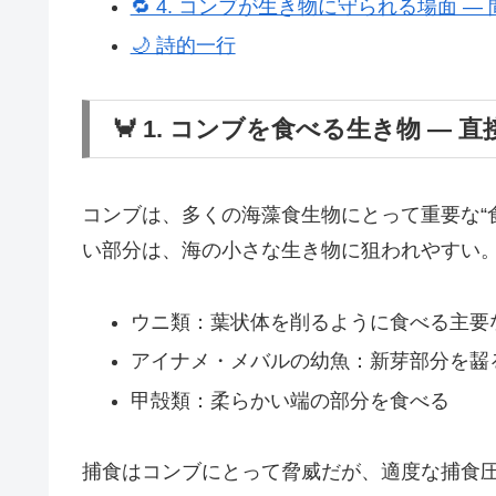
🔁 4. コンブが生き物に守られる場面 ―
🌙 詩的一行
🦀 1. コンブを食べる生き物 ― 
コンブは、多くの海藻食生物にとって重要な“
い部分は、海の小さな生き物に狙われやすい
ウニ類：葉状体を削るように食べる主要
アイナメ・メバルの幼魚：新芽部分を齧
甲殻類：柔らかい端の部分を食べる
捕食はコンブにとって脅威だが、適度な捕食