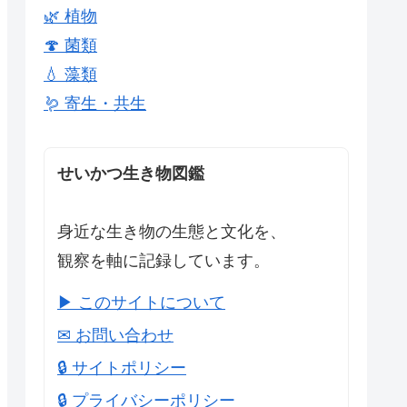
🌿 植物
🍄 菌類
💧 藻類
🪱 寄生・共生
せいかつ生き物図鑑
身近な生き物の生態と文化を、
観察を軸に記録しています。
▶ このサイトについて
✉ お問い合わせ
🔒 サイトポリシー
🔒 プライバシーポリシー