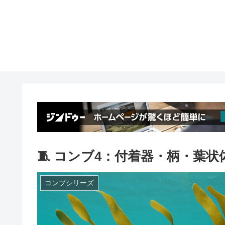
🧵 コンブ4：付着器・柄・葉状
コンブシリーズ