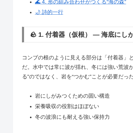
🌊 4. 形の組み合わせがつくる“海の森”
🌙 詩的一行
🪨 1. 付着器（仮根） ― 海底に
コンブの根のように見える部分は「付着器」
だ。水中では常に波が揺れ、冬には強い荒波が
る”のではなく、岩を“つかむ”ことが必要だっ
岩にしがみつくための固い構造
栄養吸収の役割はほぼない
冬の波浪にも耐える強い保持力