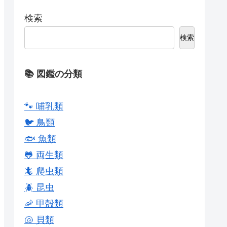
検索
検索
📚 図鑑の分類
🐾 哺乳類
🐦 鳥類
🐟 魚類
🐸 両生類
🦎 爬虫類
🪲 昆虫
🦐 甲殻類
🐚 貝類