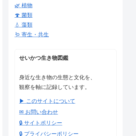
🌿 植物
🍄 菌類
💧 藻類
🪱 寄生・共生
せいかつ生き物図鑑
身近な生き物の生態と文化を、
観察を軸に記録しています。
▶ このサイトについて
✉ お問い合わせ
🔒 サイトポリシー
🔒 プライバシーポリシー