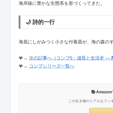
海岸線に豊かな生態系を形づくってきた。
🌙 詩的一行
海底にしがみつく小さな付着器が、海の森の
🪸→
次の記事へ（コンブ5：成長と生活史 ― 
🪸→
コンブシリーズ一覧へ
📚 Ama
この生き物のリアルなフィ