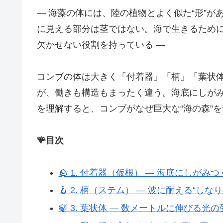
― 海藻の体には、陸の植物とよく似た“形”
に見える部分は茎ではない。海で生きるため
欠かせない役割を持っている ―
コンブの体は大きく「付着器」「柄」「葉状
が、働きも構造もまったく違う。海底にしが
を理解すると、コンブがなぜ巨大な“海の森”
🪸目次
🪨 1. 付着器（仮根） ― 海底にしがみつ
🪝 2. 柄（ステム） ― 波に耐える“しなり
🍃 3. 葉状体 ― 数メートルに伸びる光