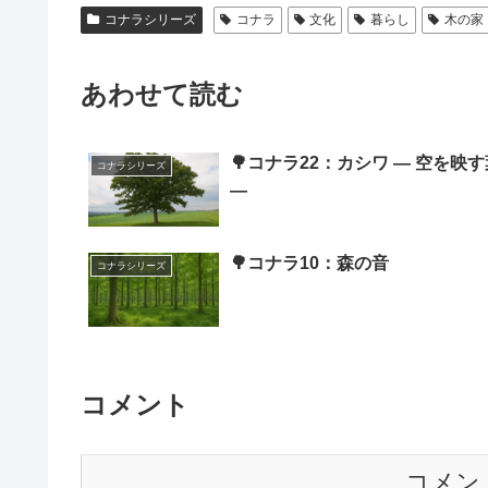
コナラシリーズ
コナラ
文化
暮らし
木の家
あわせて読む
🌳コナラ22：カシワ ― 空を映す
コナラシリーズ
―
🌳コナラ10：森の音
コナラシリーズ
コメント
コメン