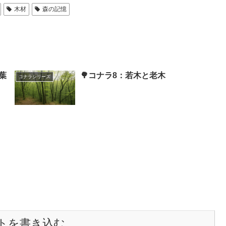
木材
森の記憶
葉
🌳コナラ8：若木と老木
コナラシリーズ
トを書き込む