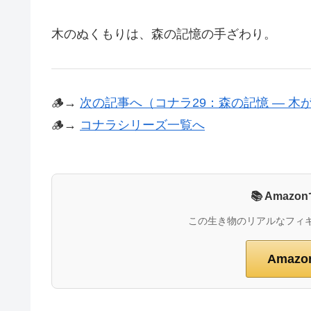
木のぬくもりは、森の記憶の手ざわり。
🪵→
次の記事へ（コナラ29：森の記憶 ― 木
🪵→
コナラシリーズ一覧へ
📚 Ama
この生き物のリアルなフィ
Amaz