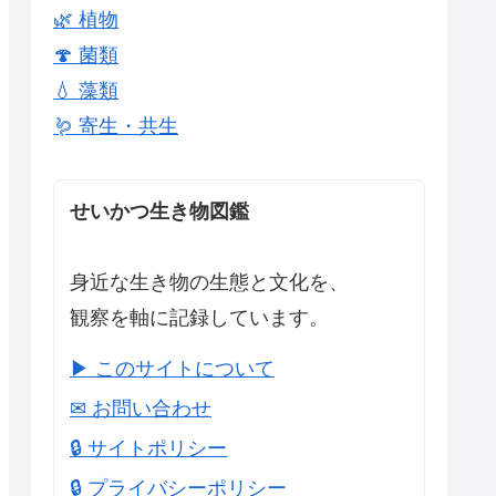
🌿 植物
🍄 菌類
💧 藻類
🪱 寄生・共生
せいかつ生き物図鑑
身近な生き物の生態と文化を、
観察を軸に記録しています。
▶ このサイトについて
✉ お問い合わせ
🔒 サイトポリシー
🔒 プライバシーポリシー