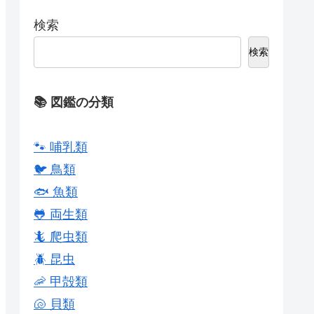
検索
検索
📚 図鑑の分類
🐾 哺乳類
🐦 鳥類
🐟 魚類
🐸 両生類
🦎 爬虫類
🪲 昆虫
🦐 甲殻類
🐚 貝類