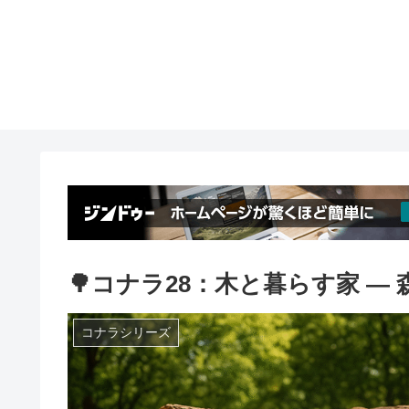
🌳コナラ28：木と暮らす家 ―
コナラシリーズ