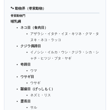
🐾 動物界（脊索動物）
脊索動物門
哺乳綱
ネコ目（食肉目）
アザラシ・イタチ・イヌ・キツネ・クマ・タ
ヌキ・ネコ・ラッコ
クジラ偶蹄目
イノシシ・イルカ・ウシ・クジラ・シカ・シ
ャチ・ヒツジ・ブタ・ヤギ
奇蹄目
ウマ
ウサギ目
ウサギ
齧歯目（げっしもく）
ネズミ・リス
霊長目
サル