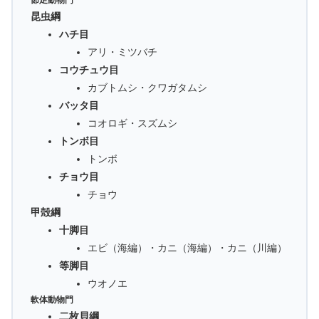
節足動物門
昆虫綱
ハチ目
アリ・ミツバチ
コウチュウ目
カブトムシ・クワガタムシ
バッタ目
コオロギ・スズムシ
トンボ目
トンボ
チョウ目
チョウ
甲殻綱
十脚目
エビ（海編）・カニ（海編）・カニ（川編）
等脚目
ウオノエ
軟体動物門
二枚貝綱