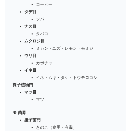
コーヒー
タデ目
ソバ
ナス目
タバコ
ムクロジ目
ミカン・ユズ・レモン・モミジ
ウリ目
カボチャ
イネ目
イネ・ムギ・タケ・トウモロコシ
裸子植物門
マツ目
マツ
🍄 菌界
担子菌門
きのこ（食用・有毒）