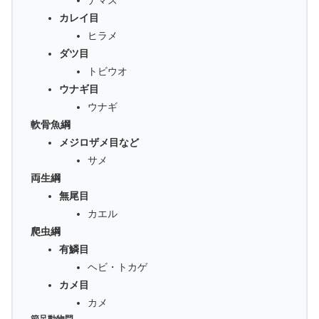
ナマズ
カレイ目
ヒラメ
ダツ目
トビウオ
ウナギ目
ウナギ
軟骨魚綱
メジロザメ目など
サメ
両生綱
無尾目
カエル
爬虫綱
有鱗目
ヘビ・トカゲ
カメ目
カメ