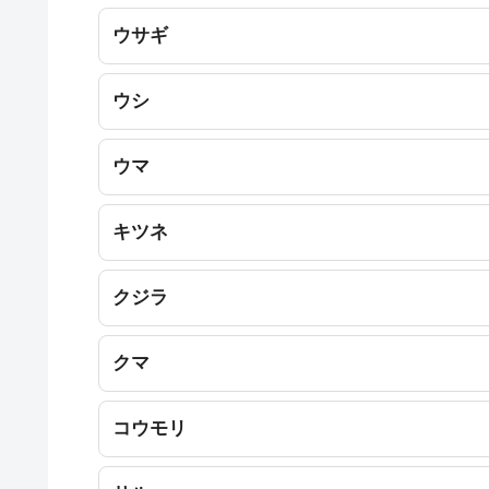
ウサギ
ウシ
ウマ
キツネ
クジラ
クマ
コウモリ