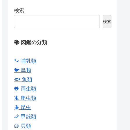
検索
検索
📚 図鑑の分類
🐾 哺乳類
🐦 鳥類
🐟 魚類
🐸 両生類
🦎 爬虫類
🪲 昆虫
🦐 甲殻類
🐚 貝類