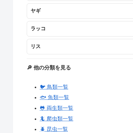
ヤギ
ラッコ
リス
🔎 他の分類を見る
🐦 鳥類一覧
🐟 魚類一覧
🐸 両生類一覧
🦎 爬虫類一覧
🪲 昆虫一覧