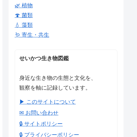
🌿 植物
🍄 菌類
💧 藻類
🪱 寄生・共生
せいかつ生き物図鑑
身近な生き物の生態と文化を、
観察を軸に記録しています。
▶ このサイトについて
✉ お問い合わせ
🔒 サイトポリシー
🔒 プライバシーポリシー