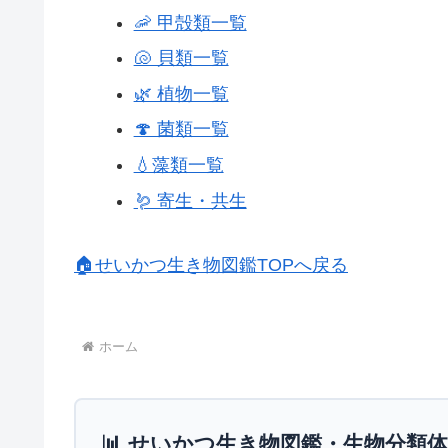
🦐 甲殻類一覧
🐚 貝類一覧
🌿 植物一覧
🍄 菌類一覧
💧藻類一覧
🪱 寄生・共生
🏠せいかつ生き物図鑑TOPへ戻る
ホーム
📊 せいかつ生き物図鑑・生物分類