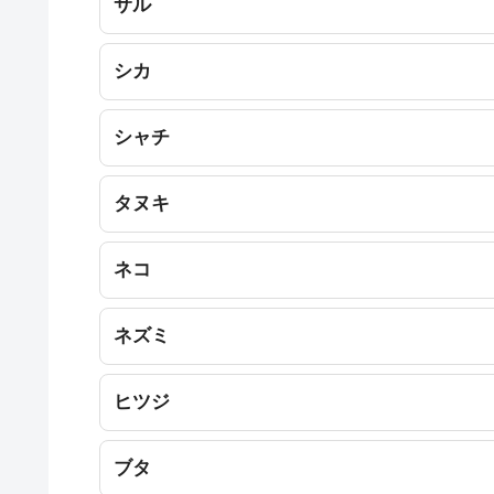
サル
シカ
シャチ
タヌキ
ネコ
ネズミ
ヒツジ
ブタ