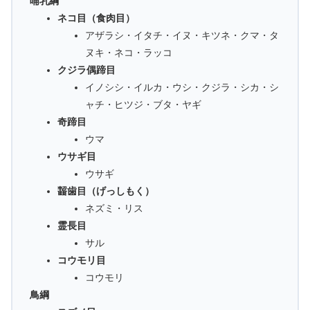
哺乳綱
ネコ目（食肉目）
アザラシ・イタチ・イヌ・キツネ・クマ・タ
ヌキ・ネコ・ラッコ
クジラ偶蹄目
イノシシ・イルカ・ウシ・クジラ・シカ・シ
ャチ・ヒツジ・ブタ・ヤギ
奇蹄目
ウマ
ウサギ目
ウサギ
齧歯目（げっしもく）
ネズミ・リス
霊長目
サル
コウモリ目
コウモリ
鳥綱