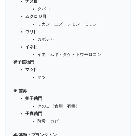
ナス目
タバコ
ムクロジ目
ミカン・ユズ・レモン・モミジ
ウリ目
カボチャ
イネ目
イネ・ムギ・タケ・トウモロコシ
裸子植物門
マツ目
マツ
🍄 菌界
担子菌門
きのこ（食用・有毒）
子嚢菌門
酵母・カビ
🌊 藻類・プランクトン