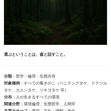
選ぶということは、森と話すこと。
分類
：哲学・倫理・生態共存
対象種例
：すべての毒きのこ（ベニテングタケ、ドクツル
タケ、カエンタケ、ツキヨタケ 等）
分布
：人が生きるすべての環境
関連分野
：環境倫理、生態哲学、人間学
主要モチーフ
：選択・共生・理解・責任