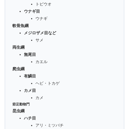
トビウオ
ウナギ目
ウナギ
軟骨魚綱
メジロザメ目など
サメ
両生綱
無尾目
カエル
爬虫綱
有鱗目
ヘビ・トカゲ
カメ目
カメ
節足動物門
昆虫綱
ハチ目
アリ・ミツバチ