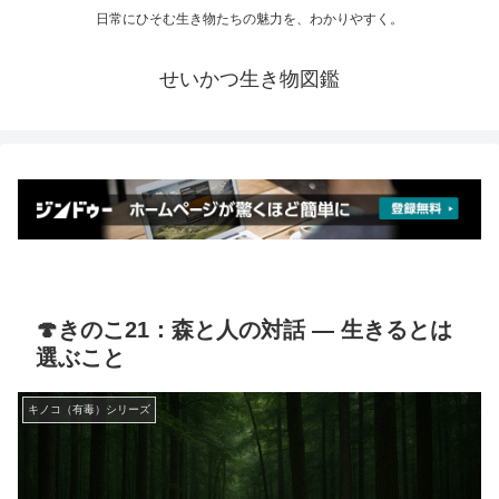
日常にひそむ生き物たちの魅力を、わかりやすく。
せいかつ生き物図鑑
🍄きのこ21：森と人の対話 ― 生きるとは
選ぶこと
キノコ（有毒）シリーズ