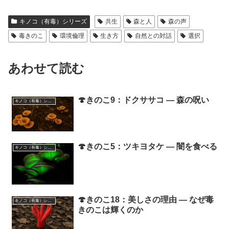
キノコ（有毒）シリーズ
共生
森と人
森の声
毒きのこ
環境倫理
生き方
自然との対話
選択
あわせて読む
🍄きのこ9：ドクササコ ― 森の呪い
キノコ（有毒）シリーズ
🍄きのこ5：ツキヨタケ ― 闇を食べる
キノコ（有毒）シリーズ
🍄きのこ18：美しさの理由 ― なぜ毒
キノコ（有毒）シリーズ
きのこは輝くのか