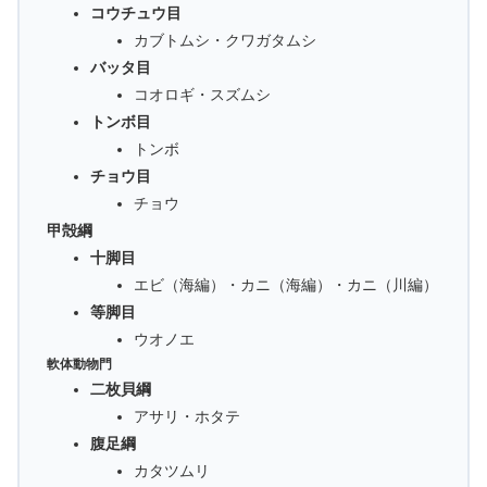
コウチュウ目
カブトムシ・クワガタムシ
バッタ目
コオロギ・スズムシ
トンボ目
トンボ
チョウ目
チョウ
甲殻綱
十脚目
エビ（海編）・カニ（海編）・カニ（川編）
等脚目
ウオノエ
軟体動物門
二枚貝綱
アサリ・ホタテ
腹足綱
カタツムリ