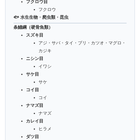
フクロウ目
フクロウ
🐟 水生生物・爬虫類・昆虫
条鰭綱（硬骨魚類）
スズキ目
アジ・サバ・タイ・ブリ・カツオ・マグロ・
カジキ
ニシン目
イワシ
サケ目
サケ
コイ目
コイ
ナマズ目
ナマズ
カレイ目
ヒラメ
ダツ目