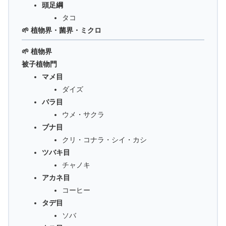
頭足綱
タコ
🌱 植物界・菌界・ミクロ
🌱 植物界
被子植物門
マメ目
ダイズ
バラ目
ウメ・サクラ
ブナ目
クリ・コナラ・シイ・カシ
ツバキ目
チャノキ
アカネ目
コーヒー
タデ目
ソバ