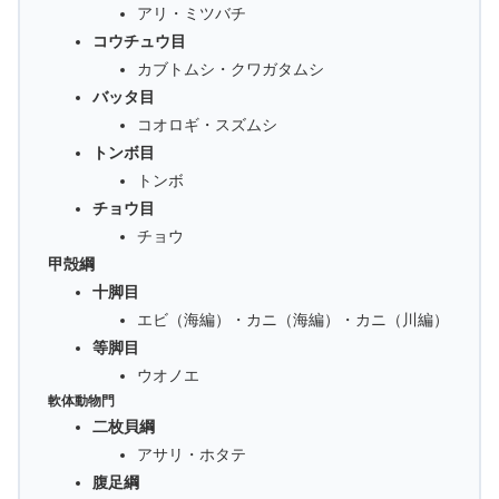
アリ・ミツバチ
コウチュウ目
カブトムシ・クワガタムシ
バッタ目
コオロギ・スズムシ
トンボ目
トンボ
チョウ目
チョウ
甲殻綱
十脚目
エビ（海編）・カニ（海編）・カニ（川編）
等脚目
ウオノエ
軟体動物門
二枚貝綱
アサリ・ホタテ
腹足綱