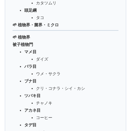
カタツムリ
頭足綱
タコ
🌱 植物界・菌界・ミクロ
🌱 植物界
被子植物門
マメ目
ダイズ
バラ目
ウメ・サクラ
ブナ目
クリ・コナラ・シイ・カシ
ツバキ目
チャノキ
アカネ目
コーヒー
タデ目