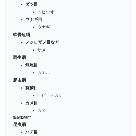
ダツ目
トビウオ
ウナギ目
ウナギ
軟骨魚綱
メジロザメ目など
サメ
両生綱
無尾目
カエル
爬虫綱
有鱗目
ヘビ・トカゲ
カメ目
カメ
節足動物門
昆虫綱
ハチ目