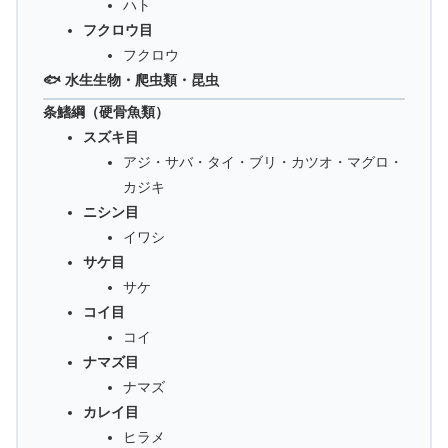
ハト
フクロウ目
フクロウ
🐟 水生生物・爬虫類・昆虫
条鰭綱（硬骨魚類）
スズキ目
アジ・サバ・タイ・ブリ・カツオ・マグロ・
カジキ
ニシン目
イワシ
サケ目
サケ
コイ目
コイ
ナマズ目
ナマズ
カレイ目
ヒラメ