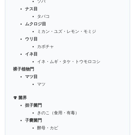
ソバ
ナス目
タバコ
ムクロジ目
ミカン・ユズ・レモン・モミジ
ウリ目
カボチャ
イネ目
イネ・ムギ・タケ・トウモロコシ
裸子植物門
マツ目
マツ
🍄 菌界
担子菌門
きのこ（食用・有毒）
子嚢菌門
酵母・カビ