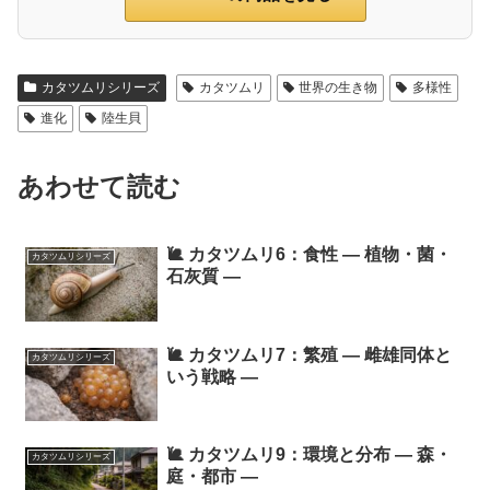
カタツムリシリーズ
カタツムリ
世界の生き物
多様性
進化
陸生貝
あわせて読む
🐌 カタツムリ6：食性 ― 植物・菌・
カタツムリシリーズ
石灰質 ―
🐌 カタツムリ7：繁殖 ― 雌雄同体と
カタツムリシリーズ
いう戦略 ―
🐌 カタツムリ9：環境と分布 ― 森・
カタツムリシリーズ
庭・都市 ―