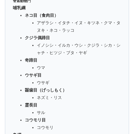
脊索動物門
哺乳綱
ネコ目（食肉目）
アザラシ・イタチ・イヌ・キツネ・クマ・タ
ヌキ・ネコ・ラッコ
クジラ偶蹄目
イノシシ・イルカ・ウシ・クジラ・シカ・シ
ャチ・ヒツジ・ブタ・ヤギ
奇蹄目
ウマ
ウサギ目
ウサギ
齧歯目（げっしもく）
ネズミ・リス
霊長目
サル
コウモリ目
コウモリ