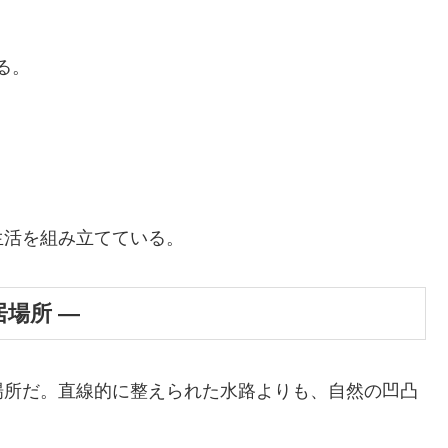
る。
。
生活を組み立てている。
居場所 ―
場所だ。直線的に整えられた水路よりも、自然の凹凸