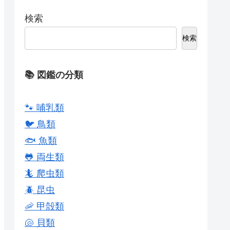
検索
検索
📚 図鑑の分類
🐾 哺乳類
🐦 鳥類
🐟 魚類
🐸 両生類
🦎 爬虫類
🪲 昆虫
🦐 甲殻類
🐚 貝類