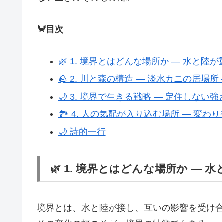
🦀目次
🌿 1. 境界とはどんな場所か ― 水と陸
🪨 2. 川と森の構造 ― 淡水カニの居場所
🌙 3. 境界で生きる戦略 ― 定住しない強
🏞️ 4. 人の気配が入り込む場所 ― 変わ
🌙 詩的一行
🌿 1. 境界とはどんな場所か ― 
境界とは、水と陸が接し、互いの影響を受け