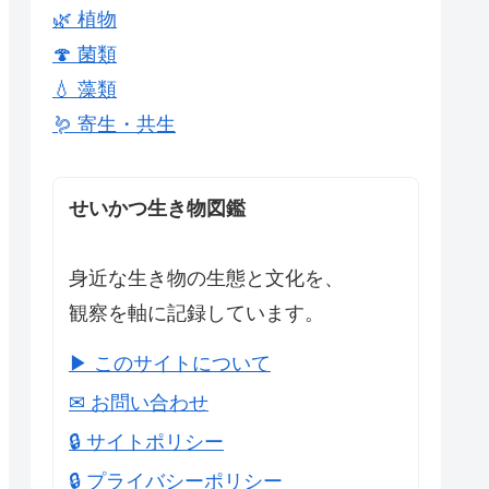
🌿 植物
🍄 菌類
💧 藻類
🪱 寄生・共生
せいかつ生き物図鑑
身近な生き物の生態と文化を、
観察を軸に記録しています。
▶ このサイトについて
✉ お問い合わせ
🔒 サイトポリシー
🔒 プライバシーポリシー