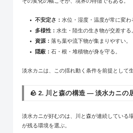
その変化の幅こそが、境界の特徴でもある。
不安定さ：
水位・湿度・温度が常に変わ
多様性：
水生・陸生の生き物が交差する
資源：
落ち葉や流下物が集まりやすい。
隠蔽：
石・根・堆積物が身を守る。
淡水カニは、この揺れ動く条件を前提として
🪨 2. 川と森の構造 ― 淡水カニの
淡水カニが好むのは、川と森が連続している
が残る環境を選ぶ。