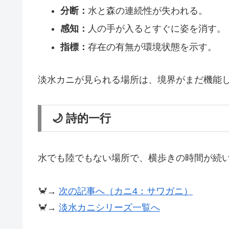
分断：
水と森の連続性が失われる。
感知：
人の手が入るとすぐに姿を消す。
指標：
存在の有無が環境状態を示す。
淡水カニが見られる場所は、境界がまだ機能
🌙 詩的一行
水でも陸でもない場所で、横歩きの時間が続
🦀→
次の記事へ（カニ4：サワガニ）
🦀→
淡水カニシリーズ一覧へ