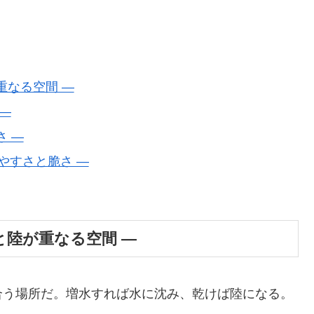
が重なる空間 ―
 ―
さ ―
りやすさと脆さ ―
水と陸が重なる空間 ―
合う場所だ。増水すれば水に沈み、乾けば陸になる。