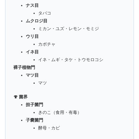
ナス目
タバコ
ムクロジ目
ミカン・ユズ・レモン・モミジ
ウリ目
カボチャ
イネ目
イネ・ムギ・タケ・トウモロコシ
裸子植物門
マツ目
マツ
🍄 菌界
担子菌門
きのこ（食用・有毒）
子嚢菌門
酵母・カビ