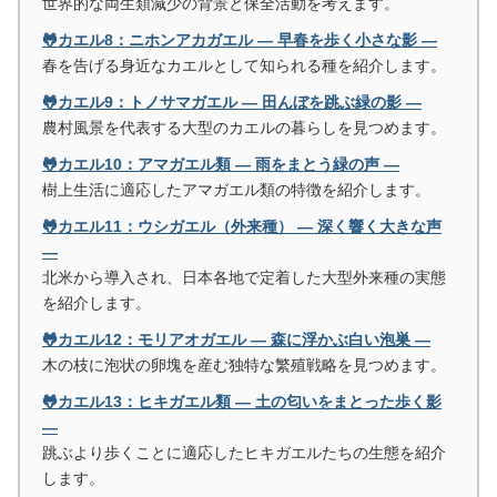
世界的な両生類減少の背景と保全活動を考えます。
🐸カエル8：ニホンアカガエル ― 早春を歩く小さな影 ―
春を告げる身近なカエルとして知られる種を紹介します。
🐸カエル9：トノサマガエル ― 田んぼを跳ぶ緑の影 ―
農村風景を代表する大型のカエルの暮らしを見つめます。
🐸カエル10：アマガエル類 ― 雨をまとう緑の声 ―
樹上生活に適応したアマガエル類の特徴を紹介します。
🐸カエル11：ウシガエル（外来種） ― 深く響く大きな声
―
北米から導入され、日本各地で定着した大型外来種の実態
を紹介します。
🐸カエル12：モリアオガエル ― 森に浮かぶ白い泡巣 ―
木の枝に泡状の卵塊を産む独特な繁殖戦略を見つめます。
🐸カエル13：ヒキガエル類 ― 土の匂いをまとった歩く影
―
跳ぶより歩くことに適応したヒキガエルたちの生態を紹介
します。