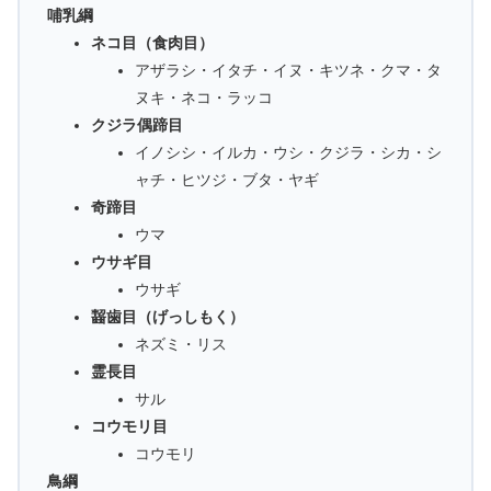
哺乳綱
ネコ目（食肉目）
アザラシ・イタチ・イヌ・キツネ・クマ・タ
ヌキ・ネコ・ラッコ
クジラ偶蹄目
イノシシ・イルカ・ウシ・クジラ・シカ・シ
ャチ・ヒツジ・ブタ・ヤギ
奇蹄目
ウマ
ウサギ目
ウサギ
齧歯目（げっしもく）
ネズミ・リス
霊長目
サル
コウモリ目
コウモリ
鳥綱