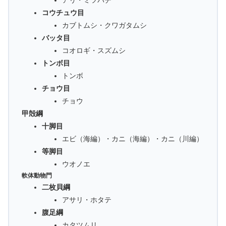
コウチュウ目
カブトムシ・クワガタムシ
バッタ目
コオロギ・スズムシ
トンボ目
トンボ
チョウ目
チョウ
甲殻綱
十脚目
エビ（海編）・カニ（海編）・カニ（川編）
等脚目
ウオノエ
軟体動物門
二枚貝綱
アサリ・ホタテ
腹足綱
カタツムリ