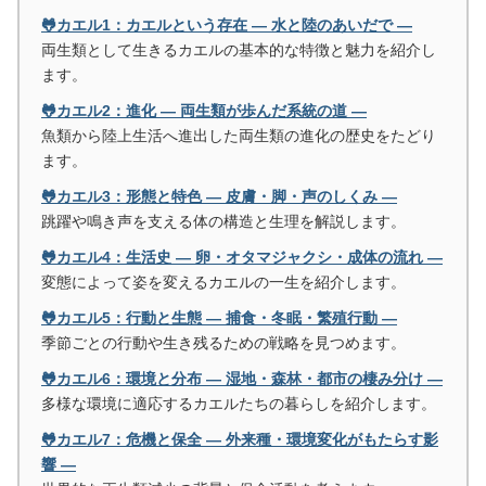
🐸カエル1：カエルという存在 ― 水と陸のあいだで ―
両生類として生きるカエルの基本的な特徴と魅力を紹介し
ます。
🐸カエル2：進化 ― 両生類が歩んだ系統の道 ―
魚類から陸上生活へ進出した両生類の進化の歴史をたどり
ます。
🐸カエル3：形態と特色 ― 皮膚・脚・声のしくみ ―
跳躍や鳴き声を支える体の構造と生理を解説します。
🐸カエル4：生活史 ― 卵・オタマジャクシ・成体の流れ ―
変態によって姿を変えるカエルの一生を紹介します。
🐸カエル5：行動と生態 ― 捕食・冬眠・繁殖行動 ―
季節ごとの行動や生き残るための戦略を見つめます。
🐸カエル6：環境と分布 ― 湿地・森林・都市の棲み分け ―
多様な環境に適応するカエルたちの暮らしを紹介します。
🐸カエル7：危機と保全 ― 外来種・環境変化がもたらす影
響 ―