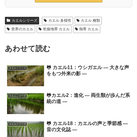
カエルシリーズ
カエル 多様性
カエル 種類
世界のカエル
乾燥地帯 カエル
熱帯 カエル
あわせて読む
🐸 カエル11：ウシガエル ― 大きな声
カエルシリーズ
をもつ外来の影 ―
🐸カエル2：進化 ― 両生類が歩んだ系
カエルシリーズ
統の道 ―
🐸 カエル18：カエルの声と季節感 ―
カエルシリーズ
音の文化誌 ―