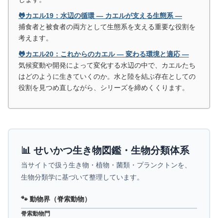
🐸カエル19：水辺の循環 ― カエルが支える生態系 ―
捕食者と被食者の両方として生態系を支える重要な役割を
考えます。
🐸カエル20：これからのカエル ― 変わる環境と適応 ―
気候変動や開発によって変化する水辺の中で、カエルたち
はどのように生きていくのか。水と陸を結ぶ存在としての
役割を見つめ直しながら、シリーズを締めくくります。
📊 せいかつ生き物図鑑・生物分類体系
当サイトで扱う生き物・植物・菌類・プランクトンを、
生物分類学に基づいて整理しています。
🐾 動物界（脊索動物）
脊索動物門