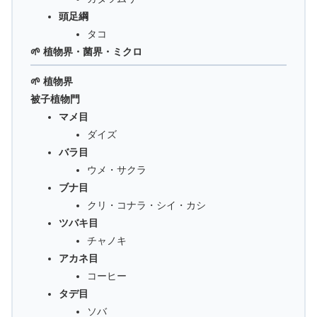
頭足綱
タコ
🌱 植物界・菌界・ミクロ
🌱 植物界
被子植物門
マメ目
ダイズ
バラ目
ウメ・サクラ
ブナ目
クリ・コナラ・シイ・カシ
ツバキ目
チャノキ
アカネ目
コーヒー
タデ目
ソバ