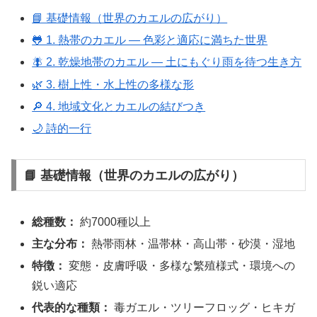
📘 基礎情報（世界のカエルの広がり）
🐸 1. 熱帯のカエル ― 色彩と適応に満ちた世界
🪰 2. 乾燥地帯のカエル ― 土にもぐり雨を待つ生き方
🌿 3. 樹上性・水上性の多様な形
🔎 4. 地域文化とカエルの結びつき
🌙 詩的一行
📘 基礎情報（世界のカエルの広がり）
総種数：
約7000種以上
主な分布：
熱帯雨林・温帯林・高山帯・砂漠・湿地
特徴：
変態・皮膚呼吸・多様な繁殖様式・環境への
鋭い適応
代表的な種類：
毒ガエル・ツリーフロッグ・ヒキガ