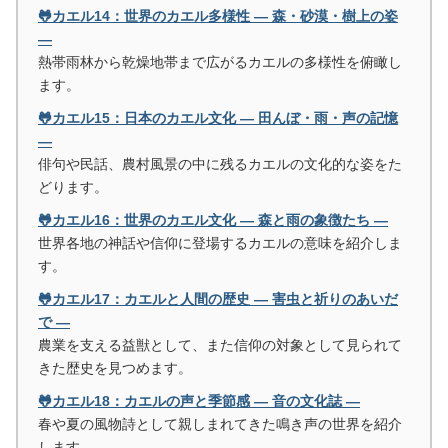
🐸カエル14：世界のカエル多様性 ― 森・砂漠・樹上の姿
―
熱帯雨林から乾燥地帯まで広がるカエルの多様性を俯瞰し
ます。
🐸カエル15：日本のカエル文化 ― 田んぼ・雨・声の記憶
―
俳句や民話、農村風景の中に残るカエルの文化的な姿をた
どります。
🐸カエル16：世界のカエル文化 ― 森と雨の象徴たち ―
世界各地の神話や信仰に登場するカエルの意味を紹介しま
す。
🐸カエル17：カエルと人間の歴史 ― 害虫と祈りのあいだ
で ―
農業を支える益獣として、また信仰の対象として見られて
きた歴史を見つめます。
🐸カエル18：カエルの声と季節感 ― 音の文化誌 ―
春や夏の風物詩として親しまれてきた鳴き声の世界を紹介
します。