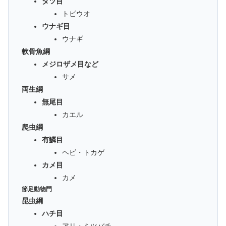
ダツ目
トビウオ
ウナギ目
ウナギ
軟骨魚綱
メジロザメ目など
サメ
両生綱
無尾目
カエル
爬虫綱
有鱗目
ヘビ・トカゲ
カメ目
カメ
節足動物門
昆虫綱
ハチ目
アリ・ミツバチ