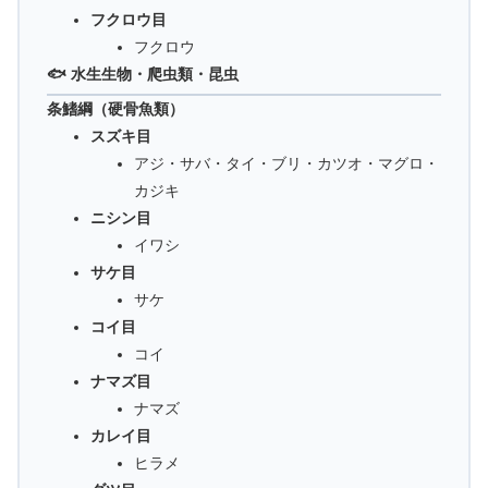
フクロウ目
フクロウ
🐟 水生生物・爬虫類・昆虫
条鰭綱（硬骨魚類）
スズキ目
アジ・サバ・タイ・ブリ・カツオ・マグロ・
カジキ
ニシン目
イワシ
サケ目
サケ
コイ目
コイ
ナマズ目
ナマズ
カレイ目
ヒラメ