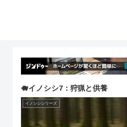
🐗イノシシ7：狩猟と供養
イノシシシリーズ