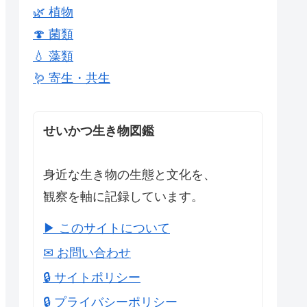
🌿 植物
🍄 菌類
💧 藻類
🪱 寄生・共生
せいかつ生き物図鑑
身近な生き物の生態と文化を、
観察を軸に記録しています。
▶ このサイトについて
✉ お問い合わせ
🔒 サイトポリシー
🔒 プライバシーポリシー