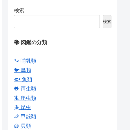
検索
検索
📚 図鑑の分類
🐾 哺乳類
🐦 鳥類
🐟 魚類
🐸 両生類
🦎 爬虫類
🪲 昆虫
🦐 甲殻類
🐚 貝類