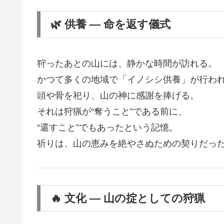
🌿 供養 ― 命を返す儀式
狩ったあとの山には、静かな時間が訪れる。
かつて多くの地域で「イノシシ供養」が行わ
頭や骨を祀り、山の神に感謝を捧げる。
それは狩猟が“奪うこと”である前に、
“還すこと”でもあったという記憶。
祈りは、山の恵みを絶やさぬための契りだっ
🔥 文化 ― 山の掟としての狩猟