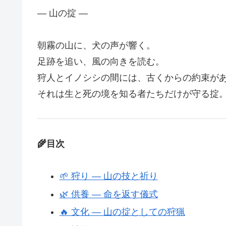
― 山の掟 ―
朝霧の山に、犬の声が響く。
足跡を追い、風の向きを読む。
狩人とイノシシの間には、古くからの約束が
それは生と死の境を知る者たちだけが守る掟
🌾目次
🌱 狩り ― 山の技と祈り
🌿 供養 ― 命を返す儀式
🔥 文化 ― 山の掟としての狩猟