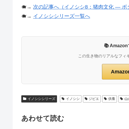
🐗→
次の記事へ（イノシシ8：猪肉文化 ― ボ
🐗→
イノシシシリーズ一覧へ
📚 Ama
この生き物のリアルなフィ
Amaz
イノシシシリーズ
イノシシ
ジビエ
供養
山
あわせて読む