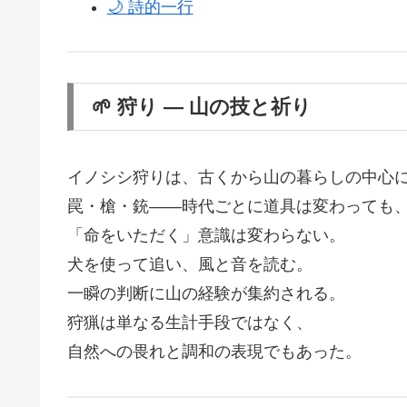
🌙 詩的一行
🌱 狩り ― 山の技と祈り
イノシシ狩りは、古くから山の暮らしの中心
罠・槍・銃――時代ごとに道具は変わっても
「命をいただく」意識は変わらない。
犬を使って追い、風と音を読む。
一瞬の判断に山の経験が集約される。
狩猟は単なる生計手段ではなく、
自然への畏れと調和の表現でもあった。