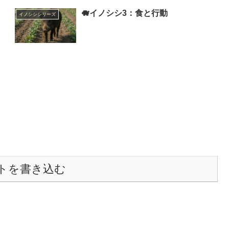
🐗イノシシ3：食と行動
イノシシシリーズ
トを書き込む