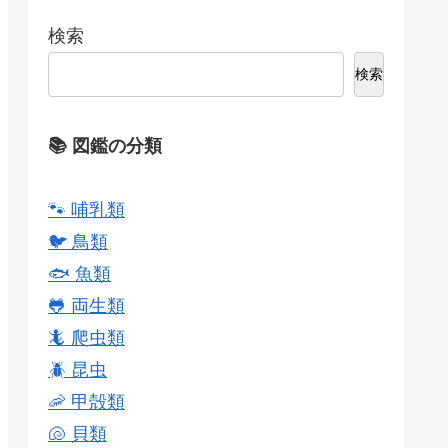
検索
検索
📚 図鑑の分類
🐾 哺乳類
🐦 鳥類
🐟 魚類
🐸 両生類
🦎 爬虫類
🪲 昆虫
🦐 甲殻類
🐚 貝類