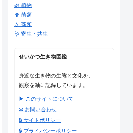
🌿 植物
🍄 菌類
💧 藻類
🪱 寄生・共生
せいかつ生き物図鑑
身近な生き物の生態と文化を、
観察を軸に記録しています。
▶ このサイトについて
✉ お問い合わせ
🔒 サイトポリシー
🔒 プライバシーポリシー