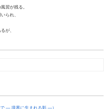
の風習が残る。
用いられ、
あるが、
 ― 境界に生まれる影 ―）