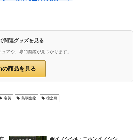
zonで関連グッズを見る
ギュアや、専門図鑑が見つかります。
onの商品を見る
奄美
島嶼生物
徳之島
在
🐗イノシシ4：ニホンイノシシ
イノシシシリーズ