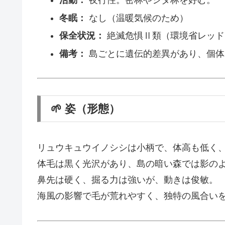
活動：
夜行性。密林やシダ林を好む。
冬眠：
なし（温暖気候のため）
保全状況：
絶滅危惧Ⅱ類（環境省レッド
備考：
島ごとに遺伝的差異があり、個体
🌱 姿（形態）
リュウキュウイノシシは小柄で、体高も低く
体毛は黒く光沢があり、島の暗い森では影の
鼻先は硬く、掘る力は強いが、動きは俊敏。
海風の影響で毛が荒れやすく、独特の風合い