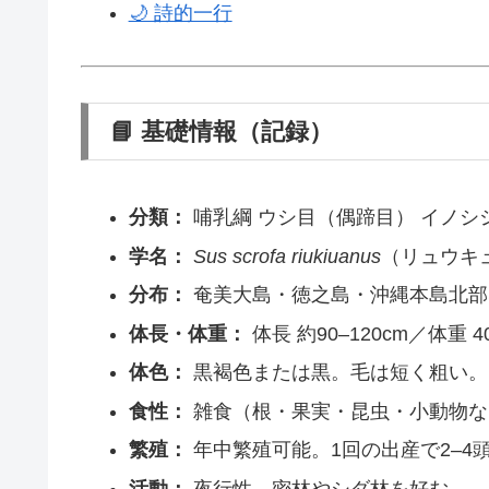
🌙 詩的一行
📘 基礎情報（記録）
分類：
哺乳綱 ウシ目（偶蹄目） イノシ
学名：
Sus scrofa riukiuanus
（リュウキ
分布：
奄美大島・徳之島・沖縄本島北部
体長・体重：
体長 約90–120cm／体重
体色：
黒褐色または黒。毛は短く粗い。
食性：
雑食（根・果実・昆虫・小動物な
繁殖：
年中繁殖可能。1回の出産で2–4