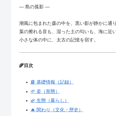
― 島の孤影 ―
潮風に包まれた森の中を、黒い影が静かに通
葉の擦れる音も、湿った土の匂いも、海に近
小さな体の中に、太古の記憶を宿す。
🌾目次
📘 基礎情報（記録）
🌱 姿（形態）
🌿 生態（暮らし）
🔥 関わり（文化・歴史）