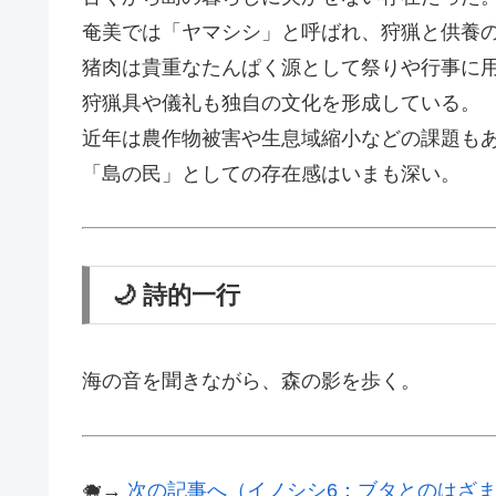
奄美では「ヤマシシ」と呼ばれ、狩猟と供養
猪肉は貴重なたんぱく源として祭りや行事に
狩猟具や儀礼も独自の文化を形成している。
近年は農作物被害や生息域縮小などの課題も
「島の民」としての存在感はいまも深い。
🌙 詩的一行
海の音を聞きながら、森の影を歩く。
🐗→
次の記事へ（イノシシ6：ブタとのはざまで