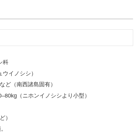
シ科
ュウイノシシ）
など（南西諸島固有）
 40–80kg（ニホンイノシシより小型）
ど）
頭。