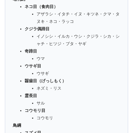
ネコ目（食肉目）
アザラシ・イタチ・イヌ・キツネ・クマ・タ
ヌキ・ネコ・ラッコ
クジラ偶蹄目
イノシシ・イルカ・ウシ・クジラ・シカ・シ
ャチ・ヒツジ・ブタ・ヤギ
奇蹄目
ウマ
ウサギ目
ウサギ
齧歯目（げっしもく）
ネズミ・リス
霊長目
サル
コウモリ目
コウモリ
鳥綱
スズメ目