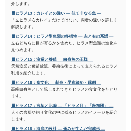
介します。
🟦ヒラメ13：カレイとの違い ― 似て非なる魚 ―
「左ヒラメ右カレイ」だけではない、両者の違いを詳しく
解説します。
🟦ヒラメ14：ヒラメ型魚類の多様性 ― 左と右の系譜 ―
左右どちらに目が寄るかを含めた、ヒラメ型魚類の進化を
見つめます。
🟦ヒラメ15：漁業と養殖 ― 白身魚の王様 ―
天然漁業と種苗放流、養殖技術によって支えられるヒラメ
利用を紹介します。
🟦ヒラメ16：食文化 ― 刺身・昆布締め・縁側 ―
高級白身魚として親しまれてきたヒラメの食文化をたどり
ます。
🟦ヒラメ17：言葉と比喩 ― 「ヒラメ目」「座布団」 ―
人々の言葉や釣り文化の中に残るヒラメのイメージを紹介
します。
🟦ヒラメ18：海底の設計 ― 歪みが生んだ完成形 ―