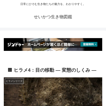
日常にひそむ生き物たちの魅力を、わかりやすく。
せいかつ生き物図鑑
🟦 ヒラメ4：目の移動 ― 変態のしくみ ―
ヒラメシリーズ