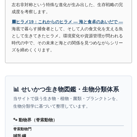
左右非対称という特殊な進化が生み出した、生存戦略の完
成度を考察します。
🟦ヒラメ19：これからのヒラメ ― 海と食卓のあいだで ―
海底で暮らす捕食者として、そして人の食文化を支える魚
として生きてきたヒラメ。環境変化や資源管理が問われる
時代の中で、その未来と海との関係を見つめながらシリー
ズを締めくくります。
📊 せいかつ生き物図鑑・生物分類体系
当サイトで扱う生き物・植物・菌類・プランクトンを、
生物分類学に基づいて整理しています。
🐾 動物界（脊索動物）
脊索動物門
哺乳綱