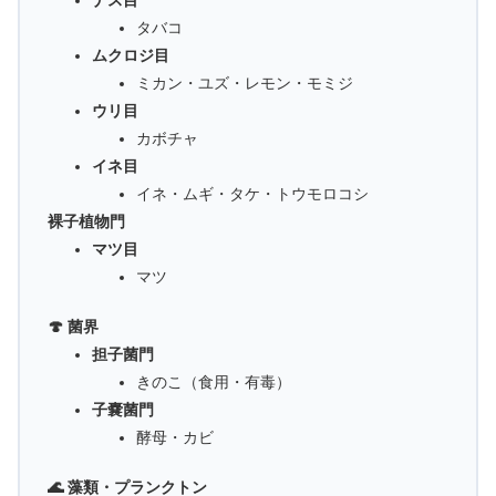
ナス目
タバコ
ムクロジ目
ミカン・ユズ・レモン・モミジ
ウリ目
カボチャ
イネ目
イネ・ムギ・タケ・トウモロコシ
裸子植物門
マツ目
マツ
🍄 菌界
担子菌門
きのこ（食用・有毒）
子嚢菌門
酵母・カビ
🌊 藻類・プランクトン