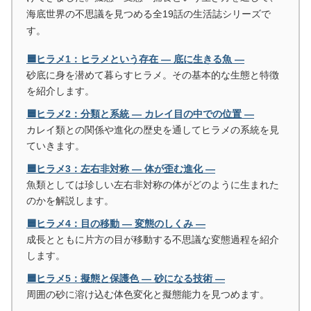
海底世界の不思議を見つめる全19話の生活誌シリーズで
す。
🟦ヒラメ1：ヒラメという存在 ― 底に生きる魚 ―
砂底に身を潜めて暮らすヒラメ。その基本的な生態と特徴
を紹介します。
🟦ヒラメ2：分類と系統 ― カレイ目の中での位置 ―
カレイ類との関係や進化の歴史を通してヒラメの系統を見
ていきます。
🟦ヒラメ3：左右非対称 ― 体が歪む進化 ―
魚類としては珍しい左右非対称の体がどのように生まれた
のかを解説します。
🟦ヒラメ4：目の移動 ― 変態のしくみ ―
成長とともに片方の目が移動する不思議な変態過程を紹介
します。
🟦ヒラメ5：擬態と保護色 ― 砂になる技術 ―
周囲の砂に溶け込む体色変化と擬態能力を見つめます。