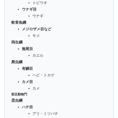
トビウオ
ウナギ目
ウナギ
軟骨魚綱
メジロザメ目など
サメ
両生綱
無尾目
カエル
爬虫綱
有鱗目
ヘビ・トカゲ
カメ目
カメ
節足動物門
昆虫綱
ハチ目
アリ・ミツバチ