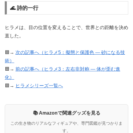
🌊 詩的一行
ヒラメは、目の位置を変えることで、世界との距離を決め
直した。
🟦→
次の記事へ（ヒラメ5：擬態と保護色 ― 砂になる技
術）
🟦→
前の記事へ（ヒラメ3：左右非対称 ― 体が歪む進
化）
🟦→
ヒラメシリーズ一覧へ
📚 Amazonで関連グッズを見る
この生き物のリアルなフィギュアや、専門図鑑が見つかりま
す。