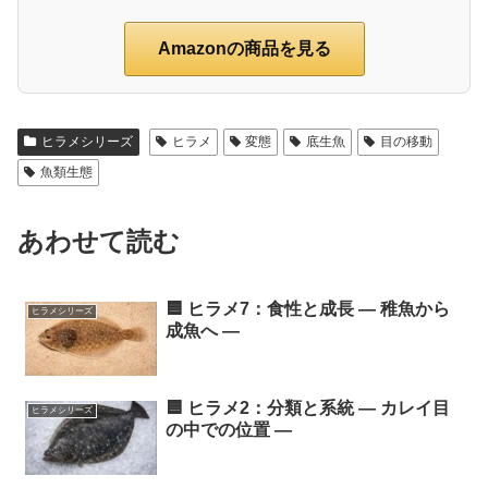
Amazonの商品を見る
ヒラメシリーズ
ヒラメ
変態
底生魚
目の移動
魚類生態
あわせて読む
🟦 ヒラメ7：食性と成長 ― 稚魚から
ヒラメシリーズ
成魚へ ―
🟦 ヒラメ2：分類と系統 ― カレイ目
ヒラメシリーズ
の中での位置 ―