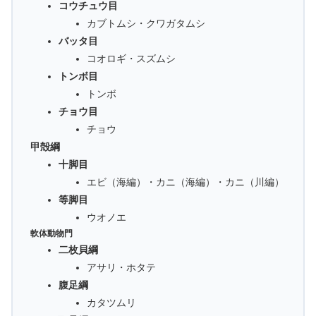
コウチュウ目
カブトムシ・クワガタムシ
バッタ目
コオロギ・スズムシ
トンボ目
トンボ
チョウ目
チョウ
甲殻綱
十脚目
エビ（海編）・カニ（海編）・カニ（川編）
等脚目
ウオノエ
軟体動物門
二枚貝綱
アサリ・ホタテ
腹足綱
カタツムリ