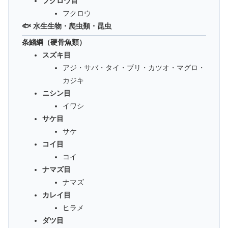
フクロウ目
フクロウ
🐟 水生生物・爬虫類・昆虫
条鰭綱（硬骨魚類）
スズキ目
アジ・サバ・タイ・ブリ・カツオ・マグロ・
カジキ
ニシン目
イワシ
サケ目
サケ
コイ目
コイ
ナマズ目
ナマズ
カレイ目
ヒラメ
ダツ目