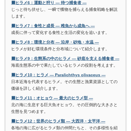
🟦ヒラメ6：運動と狩り ― 待つ捕食者 ―
じっと待ち伏せし、一瞬で獲物を捕らえる捕食戦略を解説
します。
🟦ヒラメ7：食性と成長 ― 稚魚から成魚へ ―
成長に伴って変化する食性と生活の変化を追います。
🟦ヒラメ8：環境と分布 ― 沿岸・砂地・水温 ―
ヒラメが好む環境条件と分布域について紹介します。
🟦ヒラメ9：生態系の中のヒラメ ― 砂底を支える捕食者 ―
海底生態系の中で果たしているヒラメの役割を考えます。
🟦ヒラメ10：ヒラメ ― Paralichthys olivaceus ―
日本近海を代表するヒラメ。その生態と漁業資源としての
価値を詳しく紹介します。
🟦ヒラメ11：オヒョウ ― 最大のヒラメ型 ―
北の海に生息する巨大魚オヒョウ。その圧倒的な大きさと
生態を見つめます。
🟦ヒラメ12：世界のヒラメ類 ― 大西洋・太平洋 ―
各地の海に広がるヒラメ類の仲間たちと、その多様性を紹