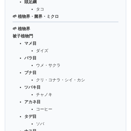
頭足綱
タコ
🌱 植物界・菌界・ミクロ
🌱 植物界
被子植物門
マメ目
ダイズ
バラ目
ウメ・サクラ
ブナ目
クリ・コナラ・シイ・カシ
ツバキ目
チャノキ
アカネ目
コーヒー
タデ目
ソバ