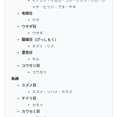
イノシシ・イルカ・ウシ・クジラ・シカ・シ
ャチ・ヒツジ・ブタ・ヤギ
奇蹄目
ウマ
ウサギ目
ウサギ
齧歯目（げっしもく）
ネズミ・リス
霊長目
サル
コウモリ目
コウモリ
鳥綱
スズメ目
スズメ・ツバメ・カラス
チドリ目
カモメ
カワセミ目