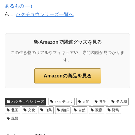
あるもの ―）
🦢→
ハクチョウシリーズ一覧へ
📚 Amazonで関連グッズを見る
この生き物のリアルなフィギュアや、専門図鑑が見つかりま
す。
Amazonの商品を見る
ハクチョウシリーズ
ハクチョウ
人間
共生
冬の湖
北国
文化
白鳥
給餌
自然
観察
野鳥
風景