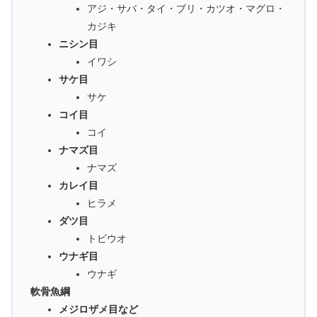
アジ・サバ・タイ・ブリ・カツオ・マグロ・
カジキ
ニシン目
イワシ
サケ目
サケ
コイ目
コイ
ナマズ目
ナマズ
カレイ目
ヒラメ
ダツ目
トビウオ
ウナギ目
ウナギ
軟骨魚綱
メジロザメ目など