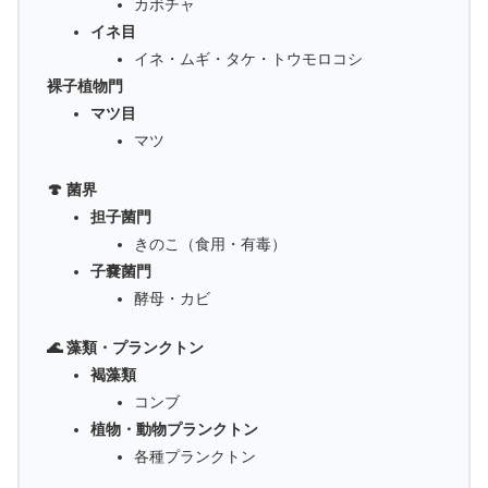
カボチャ
イネ目
イネ・ムギ・タケ・トウモロコシ
裸子植物門
マツ目
マツ
🍄 菌界
担子菌門
きのこ（食用・有毒）
子嚢菌門
酵母・カビ
🌊 藻類・プランクトン
褐藻類
コンブ
植物・動物プランクトン
各種プランクトン