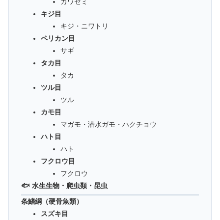
カワセミ
キジ目
キジ・ニワトリ
ペリカン目
サギ
タカ目
タカ
ツル目
ツル
カモ目
マガモ・潜水ガモ・ハクチョウ
ハト目
ハト
フクロウ目
フクロウ
🐟 水生生物・爬虫類・昆虫
条鰭綱（硬骨魚類）
スズキ目