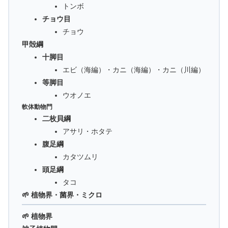
トンボ
チョウ目
チョウ
甲殻綱
十脚目
エビ（海編）・カニ（海編）・カニ（川編）
等脚目
ウオノエ
軟体動物門
二枚貝綱
アサリ・ホタテ
腹足綱
カタツムリ
頭足綱
タコ
🌱 植物界・菌界・ミクロ
🌱 植物界