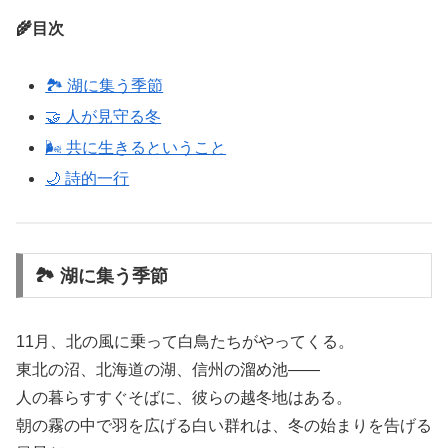
🌾目次
🏞 湖に集う季節
🤝 人が見守る冬
🌬 共に生きるということ
🌙 詩的一行
🏞 湖に集う季節
11月、北の風に乗って白鳥たちがやってくる。
東北の沼、北海道の湖、信州の溜め池――
人の暮らすすぐそばに、彼らの越冬地はある。
朝の霧の中で羽を広げる白い群れは、冬の始まりを告げる