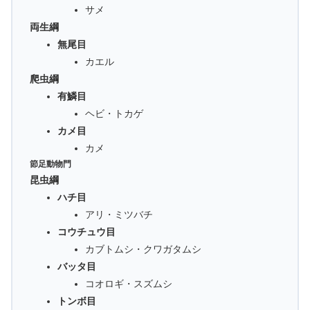
サメ
両生綱
無尾目
カエル
爬虫綱
有鱗目
ヘビ・トカゲ
カメ目
カメ
節足動物門
昆虫綱
ハチ目
アリ・ミツバチ
コウチュウ目
カブトムシ・クワガタムシ
バッタ目
コオロギ・スズムシ
トンボ目