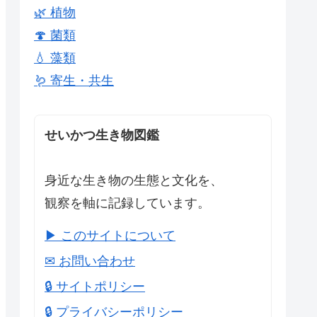
🌿 植物
🍄 菌類
💧 藻類
🪱 寄生・共生
せいかつ生き物図鑑
身近な生き物の生態と文化を、
観察を軸に記録しています。
▶ このサイトについて
✉ お問い合わせ
🔒 サイトポリシー
🔒 プライバシーポリシー