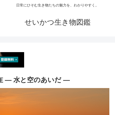
日常にひそむ生き物たちの魅力を、わかりやすく。
せいかつ生き物図鑑
 ― 水と空のあいだ ―