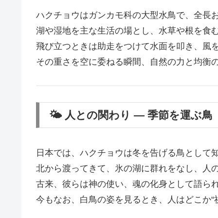
ハクチョウはガンカモ科の大型水鳥で、全長お
湖や湿地を主な生活の場とし、水草や根を食
飛び立つときは助走をつけて水面を叩き、風
その重さを空に委ねる瞬間、自然の力と均衡
🌤 人との関わり ― 季節を運ぶ鳥
日本では、ハクチョウは冬を告げる鳥として
北から渡ってきて、氷の湖に群れをなし、人
古来、彼らは神の使い、魂の化身として語ら
今もなお、白鳥の姿を見るとき、人はどこか“