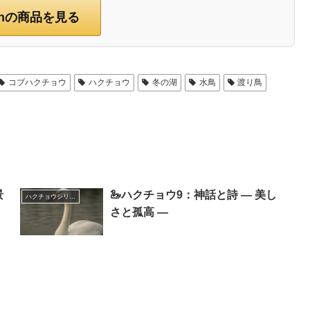
onの商品を見る
コブハクチョウ
ハクチョウ
冬の湖
水鳥
渡り鳥
景
🦢ハクチョウ9：神話と詩 ― 美し
ハクチョウシリーズ
さと孤高 ―