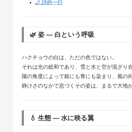
🌙 詩的一行
🌿 姿 ― 白という呼吸
ハクチョウの白は、ただの色ではない。
それは光の総和であり、雪と水と空が混ざり
陽の角度によって銀にも青にも染まり、風の
静けさのなかで息づくその姿は、まるで大地
💧 生態 ― 水に映る翼