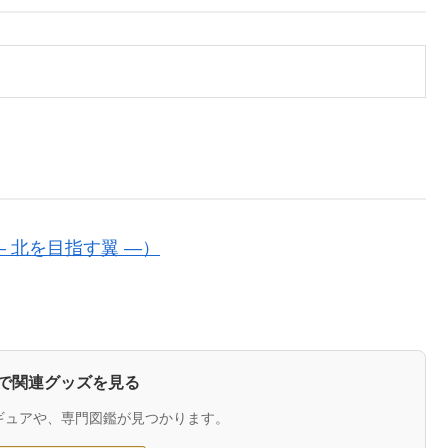
 北を目指す翼 ―）
zonで関連グッズを見る
ギュアや、専門図鑑が見つかります。