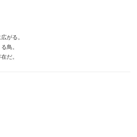
に広がる。
きる鳥。
存在だ。