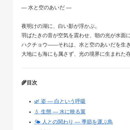
― 水と空のあいだ ―
夜明けの湖に、白い影が浮かぶ。
羽ばたきの音が空気を震わせ、朝の光が水面
ハクチョウ――それは、水と空のあいだを生
大地にも海にも属さず、光の境界に生まれた
🌾目次
🌿 姿 ― 白という呼吸
💧 生態 ― 水に映る翼
🌤 人との関わり ― 季節を運ぶ鳥