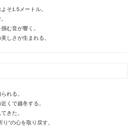
よそ1.5メートル。
む。
を掴む音が響く。
の美しさが生まれる。
知られる。
の近くで越冬する。
れてきた。
祈り”の心を取り戻す。