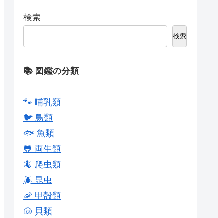
検索
検索
📚 図鑑の分類
🐾 哺乳類
🐦 鳥類
🐟 魚類
🐸 両生類
🦎 爬虫類
🪲 昆虫
🦐 甲殻類
🐚 貝類