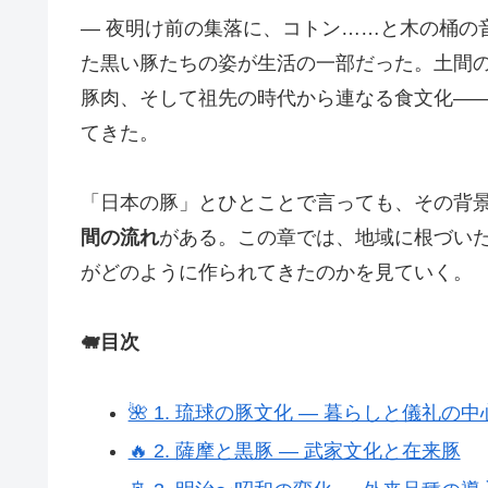
― 夜明け前の集落に、コトン……と木の桶の
た黒い豚たちの姿が生活の一部だった。土間
豚肉、そして祖先の時代から連なる食文化―
てきた。
「日本の豚」とひとことで言っても、その背
間の流れ
がある。この章では、地域に根づい
がどのように作られてきたのかを見ていく。
🐖目次
🌺 1. 琉球の豚文化 ― 暮らしと儀礼の中
🔥 2. 薩摩と黒豚 ― 武家文化と在来豚