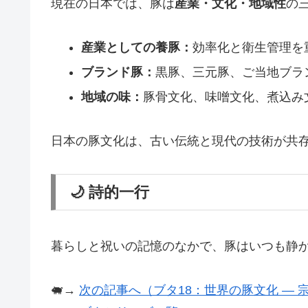
現在の日本では、豚は
産業・文化・地域性
の
産業としての養豚：
効率化と衛生管理を
ブランド豚：
黒豚、三元豚、ご当地ブラ
地域の味：
豚骨文化、味噌文化、煮込み
日本の豚文化は、古い伝統と現代の技術が共
🌙 詩的一行
暮らしと祝いの記憶のなかで、豚はいつも静
🐖→
次の記事へ（ブタ18：世界の豚文化 ―