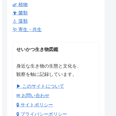
🌿 植物
🍄 菌類
💧 藻類
🪱 寄生・共生
せいかつ生き物図鑑
身近な生き物の生態と文化を、
観察を軸に記録しています。
▶ このサイトについて
✉ お問い合わせ
🔒 サイトポリシー
🔒 プライバシーポリシー