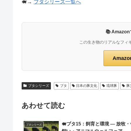
🐖→
ブタシリーズ一覧へ
📚 Ama
この生き物のリアルなフィ
Amaz
ブタシリーズ
ブタ
日本の豚文化
琉球豚
豚
あわせて読む
🐖ブタ15：飼育と環境 ― 放牧・
ブタシリーズ