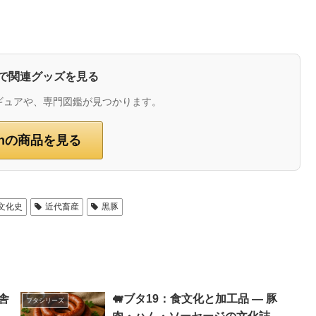
zonで関連グッズを見る
ギュアや、専門図鑑が見つかります。
onの商品を見る
文化史
近代畜産
黒豚
舎
🐖ブタ19：食文化と加工品 ― 豚
ブタシリーズ