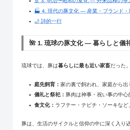
🚢 3. 明治〜昭和の変化 ― 外来品種
🏭 4. 現代の豚文化 ― 産業・ブランド
🌙 詩的一行
🌺 1. 琉球の豚文化 ― 暮らしと
琉球では、豚は
暮らしに最も近い家畜
だった
庭先飼育：
家の裏で飼われ、家庭から出
儀礼と祭祀：
豚肉は神事・祝い事の中心
食文化：
ラフテー・テビチ・ソーキなど
豚は、生活のサイクルと信仰の中に深く入り