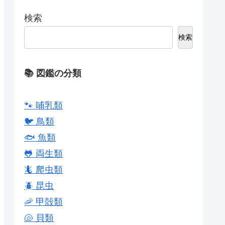
検索
検索
📚 図鑑の分類
🐾 哺乳類
🐦 鳥類
🐟 魚類
🐸 両生類
🦎 爬虫類
🪲 昆虫
🦐 甲殻類
🐚 貝類