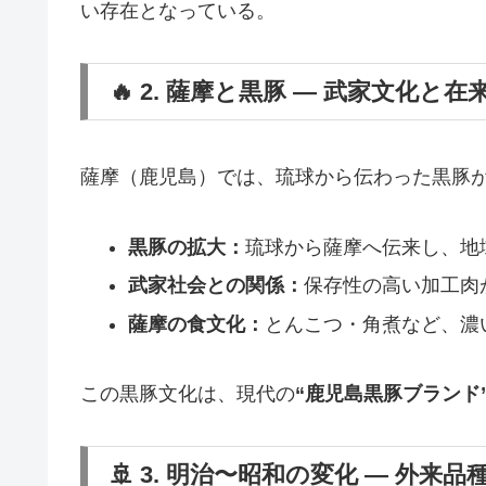
い存在となっている。
🔥 2. 薩摩と黒豚 ― 武家文化と在
薩摩（鹿児島）では、琉球から伝わった黒豚
黒豚の拡大：
琉球から薩摩へ伝来し、地
武家社会との関係：
保存性の高い加工肉
薩摩の食文化：
とんこつ・角煮など、濃
この黒豚文化は、現代の
“鹿児島黒豚ブランド
🚢 3. 明治〜昭和の変化 ― 外