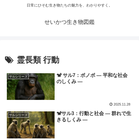
日常にひそむ生き物たちの魅力を、わかりやすく。
せいかつ生き物図鑑
霊長類 行動
🐒 サル7：ボノボ ― 平和な社会
サルシリーズ
のしくみ ―
2025.11.28
🐒サル3：行動と社会 ― 群れで生
サルシリーズ
きるしくみ ―