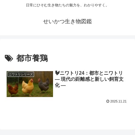
日常にひそむ生き物たちの魅力を、わかりやすく。
せいかつ生き物図鑑
都市養鶏
🐓ニワトリ24：都市とニワトリ
ニワトリシリーズ
― 現代の距離感と新しい飼育文
化 ―
2025.11.21