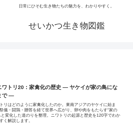
日常にひそむ生き物たちの魅力を、わかりやすく。
せいかつ生き物図鑑
ニワトリ20：家禽化の歴史 ― ヤケイが家の鳥にな
まで ―
トリはどのように家禽化したのか。東南アジアのヤケイに始ま
祭儀・闘鶏・贈答を経て世界へ広がり、卵や肉をもたらす“家の
へと変化した道のりを整理。ニワトリの起源と歴史を120字でわか
すく解説します。