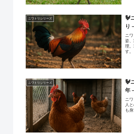

ニワトリシリーズ
り 
ニワ
姿、
理。
す。

ニワトリシリーズ
年 
ニワ
人と
も身