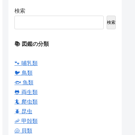
検索
検索
📚 図鑑の分類
🐾 哺乳類
🐦 鳥類
🐟 魚類
🐸 両生類
🦎 爬虫類
🪲 昆虫
🦐 甲殻類
🐚 貝類