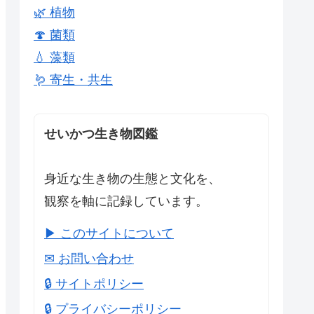
🌿 植物
🍄 菌類
💧 藻類
🪱 寄生・共生
せいかつ生き物図鑑
身近な生き物の生態と文化を、
観察を軸に記録しています。
▶ このサイトについて
✉ お問い合わせ
🔒 サイトポリシー
🔒 プライバシーポリシー