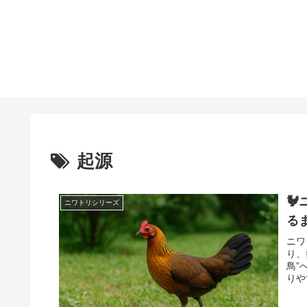
起源

ニワトリシリーズ
る
ニワ
り、
鳥”
りや