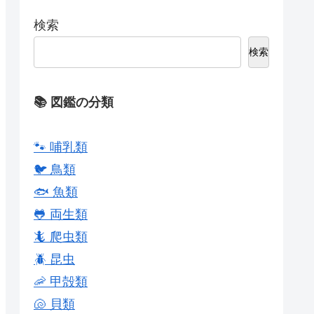
検索
検索
📚 図鑑の分類
🐾 哺乳類
🐦 鳥類
🐟 魚類
🐸 両生類
🦎 爬虫類
🪲 昆虫
🦐 甲殻類
🐚 貝類