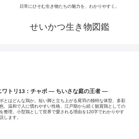
日常にひそむ生き物たちの魅力を、わかりやすく。
せいかつ生き物図鑑
ニワトリ13：チャボ ― ちいさな庭の王者 ―
ボとはどんな鶏か。短い脚と立ち上がる尾羽の独特な体型、多彩
色、温和で人に慣れやすい性格、江戸期から続く観賞鶏としての
を整理。小型鶏として世界で愛される理由を120字でわかりやす
説します。