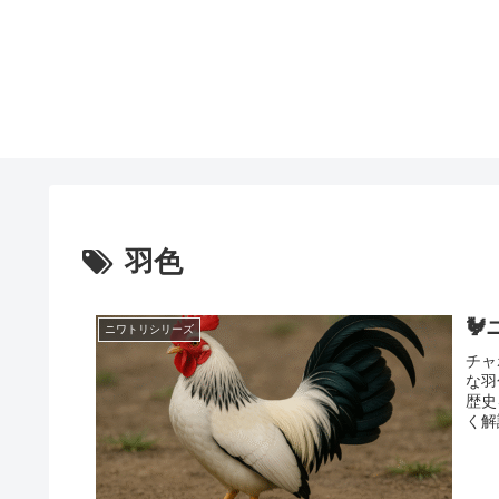
羽色

ニワトリシリーズ
チャ
な羽
歴史
く解