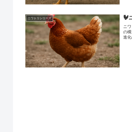

ニワトリシリーズ
ニワ
の構
進化