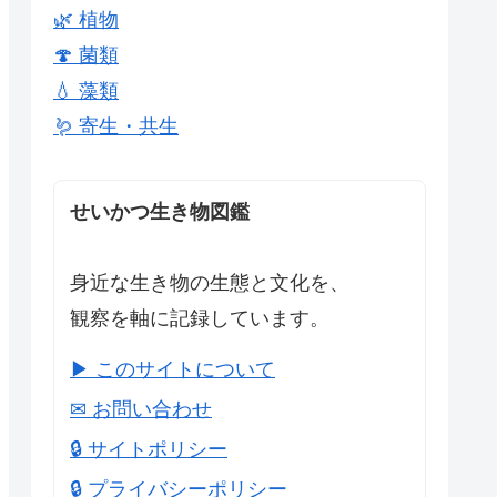
🌿 植物
🍄 菌類
💧 藻類
🪱 寄生・共生
せいかつ生き物図鑑
身近な生き物の生態と文化を、
観察を軸に記録しています。
▶ このサイトについて
✉ お問い合わせ
🔒 サイトポリシー
🔒 プライバシーポリシー