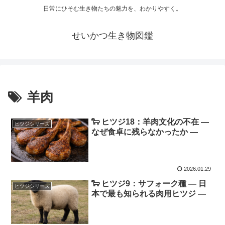
日常にひそむ生き物たちの魅力を、わかりやすく。
せいかつ生き物図鑑
羊肉
🐑 ヒツジ18：羊肉文化の不在 ―
ヒツジシリーズ
なぜ食卓に残らなかったか ―
2026.01.29
🐑 ヒツジ9：サフォーク種 ― 日
ヒツジシリーズ
本で最も知られる肉用ヒツジ ―