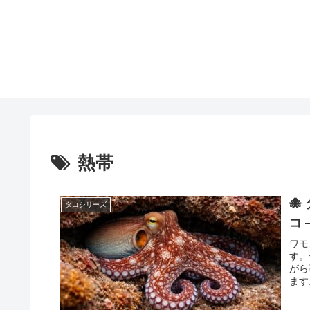
熱帯

タコシリーズ
コ 
ワモ
す。
がら
ます