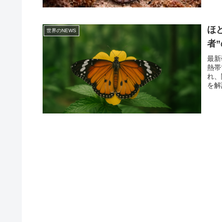
ほ
世界のNEWS
者
最新
熱帯
れ、
を解