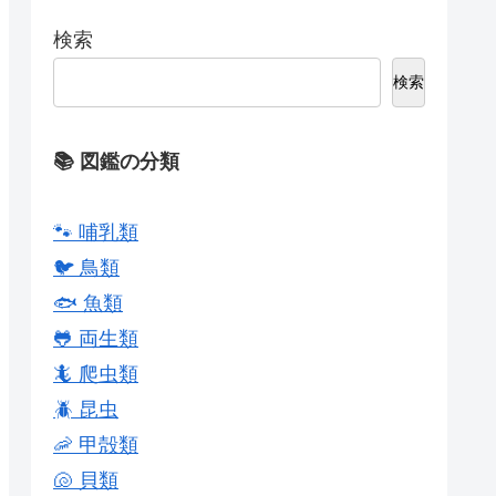
検索
検索
📚 図鑑の分類
🐾 哺乳類
🐦 鳥類
🐟 魚類
🐸 両生類
🦎 爬虫類
🪲 昆虫
🦐 甲殻類
🐚 貝類