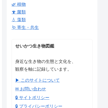
🌿 植物
🍄 菌類
💧 藻類
🪱 寄生・共生
せいかつ生き物図鑑
身近な生き物の生態と文化を、
観察を軸に記録しています。
▶ このサイトについて
✉ お問い合わせ
🔒 サイトポリシー
🔒 プライバシーポリシー