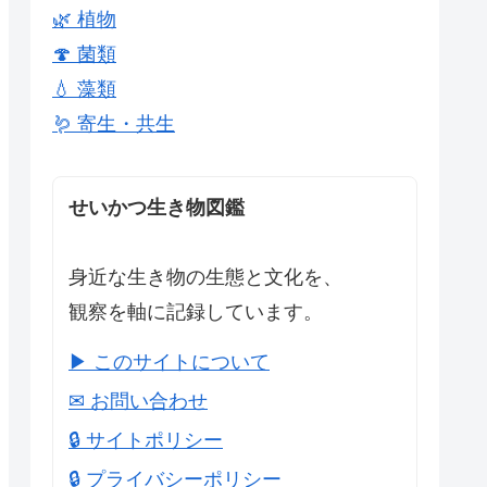
🌿 植物
🍄 菌類
💧 藻類
🪱 寄生・共生
せいかつ生き物図鑑
身近な生き物の生態と文化を、
観察を軸に記録しています。
▶ このサイトについて
✉ お問い合わせ
🔒 サイトポリシー
🔒 プライバシーポリシー