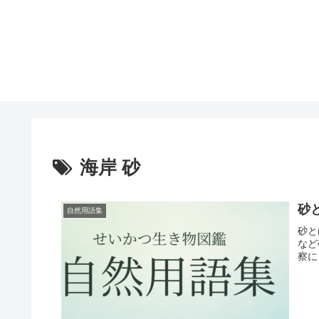
海岸 砂
砂
自然用語集
砂と
など
察に