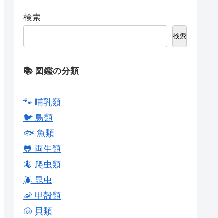
検索
検索
📚 図鑑の分類
🐾 哺乳類
🐦 鳥類
🐟 魚類
🐸 両生類
🦎 爬虫類
🪲 昆虫
🦐 甲殻類
🐚 貝類