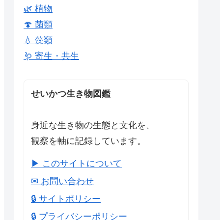
🌿 植物
🍄 菌類
💧 藻類
🪱 寄生・共生
せいかつ生き物図鑑
身近な生き物の生態と文化を、
観察を軸に記録しています。
▶ このサイトについて
✉ お問い合わせ
🔒 サイトポリシー
🔒 プライバシーポリシー