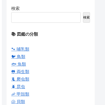
検索
検索
📚 図鑑の分類
🐾 哺乳類
🐦 鳥類
🐟 魚類
🐸 両生類
🦎 爬虫類
🪲 昆虫
🦐 甲殻類
🐚 貝類