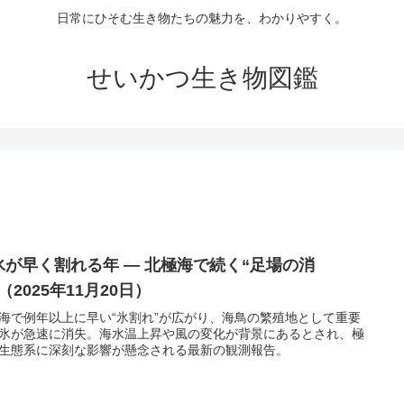
日常にひそむ生き物たちの魅力を、わかりやすく。
せいかつ生き物図鑑
氷が早く割れる年 ― 北極海で続く“足場の消
（2025年11月20日）
海で例年以上に早い“氷割れ”が広がり、海鳥の繁殖地として重要
氷が急速に消失。海水温上昇や風の変化が背景にあるとされ、極
生態系に深刻な影響が懸念される最新の観測報告。