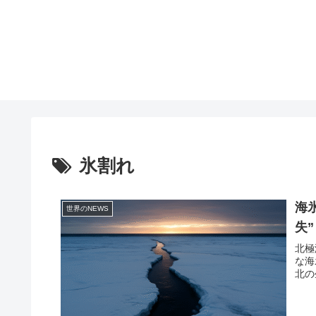
氷割れ
海
世界のNEWS
失”
北極
な海
北の